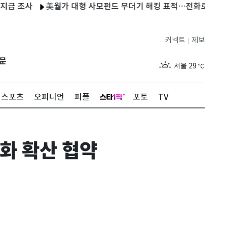
조사
美월가 대형 사모펀드 무더기 해킹 표적…전화로 IT직원 사칭
커넥트
제보
|
제주
26
℃
문
서울
29
℃
부산
26
℃
스포츠
오피니언
피플
포토
TV
대구
26
℃
인천
27
℃
화 확산 협약
광주
25
℃
대전
26
℃
울산
25
℃
강릉
23
℃
제주
26
℃