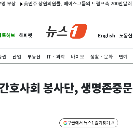
상
美민주 상원의원들, 베이스그룹의 트럼프측 200만달러 지급 
립토허브
해피펫
English
노동신
|
|
증권
산업
부동산
ITㆍ과학
바이오
생활ㆍ문화
연예
간호사회 봉사단, 생명존중문
구글에서 뉴스1 즐겨찾기