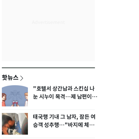
핫뉴스
"호텔서 상간남과 스킨십 나
눈 시누이 목격…제 남편이
입 다물라 하네요"
태국행 기내 그 남자, 잠든 여
승객 성추행…"바지에 체액
까지 묻었다"