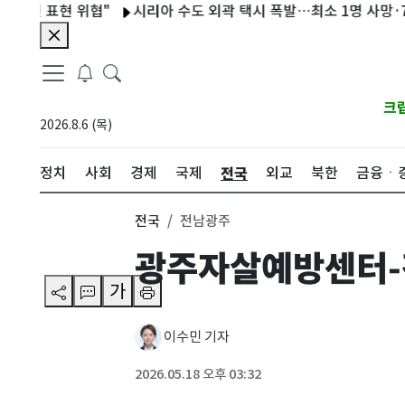
 표현 위협"
시리아 수도 외곽 택시 폭발…최소 1명 사망·7명 부
크
2026.8.6 (목)
전국
정치
사회
경제
국제
외교
북한
금융ㆍ
전국
전남광주
광주자살예방센터-
가
이수민 기자
2026.05.18 오후 03:32