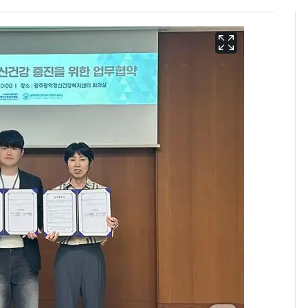
[단독]"이번 역은 신논
6
현, 토스역입니다"…서
울 지하철에 토스 이름
새겼다
펄펄 끓는 서울, 40도
7