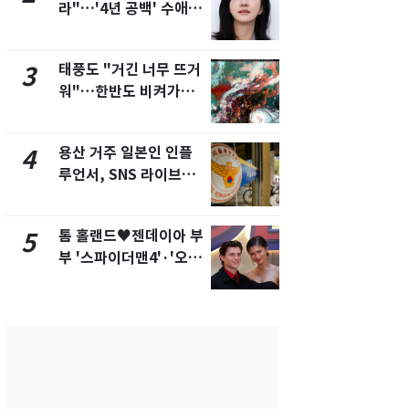
라"…'4년 공백' 수애,
돌파하나…한
SNS 오픈·프로필 공개
폭염[오늘날
화제
태풍도 "거긴 너무 뜨거
SK하이닉스
3
8
워"…한반도 비켜가는
켓 하한가…
'돌핀'과 '찬홈'
에 시초가 
용산 거주 일본인 인플
"캐리비안 
4
9
루언서, SNS 라이브방
의실에 남자
송 도중 사망
요"…경찰 
톰 홀랜드♥젠데이아 부
전남광주통
5
10
부 '스파이더맨4'·'오디
무부시장 후
세이'로 극장 장악
윤난실 지명