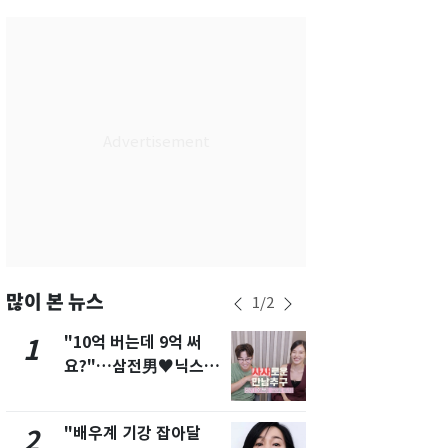
서울
29
℃
부산
26
℃
대구
26
℃
인천
27
℃
광주
25
℃
대전
26
℃
울산
25
℃
강릉
23
℃
많이 본 뉴스
1
/
2
제주
26
℃
"10억 버는데 9억 써
[단독]"이번
1
6
요?"…삼전男♥닉스女
현, 토스역
3:3 단체소개팅 예능 화
울 지하철에
제
새겼다
"배우계 기강 잡아달
펄펄 끓는 서
2
7