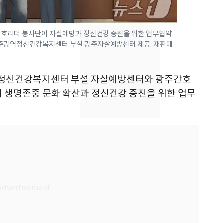
돌파하나…한낮 39도
폭염[오늘날씨]
호리더 봉사단이 자살예방과 정신건강 증진을 위한 업무협약
SK하이닉스 또 프리마
8
광주광역정신건강복지센터 부설 광주자살예방센터 제공. 재판매
켓 하한가…달랑 11주
에 시초가 소동
광역정신건강복지센터 부설 자살예방센터와 광주간호
"캐리비안 베이 여자 탈
9
회 생명존중 문화 확산과 정신건강 증진을 위한 업무
의실에 남자가 있어
요"…경찰 수사
전남광주통합특별시 정
10
무부시장 후보 백승주·
윤난실 지명