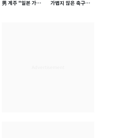
男 계주 "일본 가뿐히
가볍지 않은 축구대
넘고 AG 金 따겠다"
표팀 '임시 감독' 무게