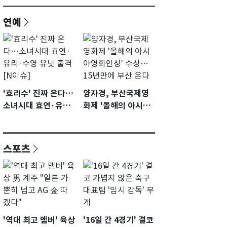
연예
'효리수' 진짜 온다…
양자경, 부산국제영
소녀시대 효연·유리·
화제 '올해의 아시아
수영 유닛 출격 [N이
영화인상' 수상…15
슈]
년만에 부산 온다
스포츠
'역대 최고 멤버' 육상
'16일 간 4경기' 결코