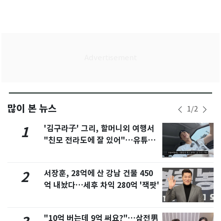
많이 본 뉴스
1
/
2
'김구라子' 그리, 할머니외 여행서
1
"친모 전라도에 잘 있어"…유튜브
서 언급
서장훈, 28억에 산 강남 건물 450
2
억 내놨다…세후 차익 280억 '잭팟'
"10억 버는데 9억 써요?"…삼전男