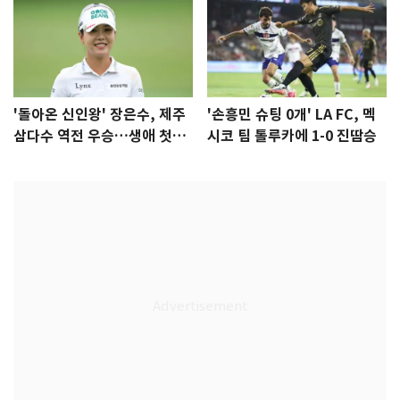
'돌아온 신인왕' 장은수, 제주
'손흥민 슈팅 0개' LA FC, 멕
삼다수 역전 우승…생애 첫승
시코 팀 톨루카에 1-0 진땀승
감격