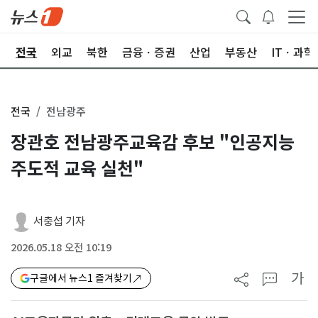
제
전국
외교
북한
금융ㆍ증권
산업
부동산
ITㆍ과학
전국
전남광주
장관호 전남광주교육감 후보 "인공지능
주도적 교육 실천"
서충섭 기자
2026.05.18 오전 10:19
가
구글에서 뉴스1 즐겨찾기