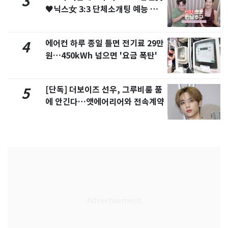
3
♥닉스女 3:3 단체소개팅 예능 화
제
에어컨 하루 종일 틀면 전기료 29만
4
원…450kWh 넘으면 '요금 폭탄'
[단독] 더보이즈 선우, 그루비룸 품
5
에 안긴다…앳에어리어와 전속계약