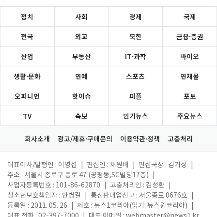
정치
사회
경제
국제
전국
외교
북한
금융·증권
산업
부동산
IT·과학
바이오
생활·문화
연예
스포츠
연재물
오피니언
핫이슈
피플
포토
TV
속보
인기뉴스
주요뉴스
회사소개
광고/제휴·구매문의
이용약관·정책
고충처리
대표이사/발행인 : 이영섭
|
편집인 : 채원배
|
편집국장 : 김기성
|
주소 : 서울시 종로구 종로 47 (공평동,SC빌딩17층)
|
사업자등록번호 : 101-86-62870
|
고충처리인 : 김성환
|
청소년보호책임자 : 안병길
|
통신판매업신고 : 서울종로 0676호
|
등록일 : 2011. 05. 26
|
제호 : 뉴스1코리아(읽기: 뉴스원코리아)
|
대표 전화 : 02-397-7000
|
대표 이메일 :
webmaster@news1.kr