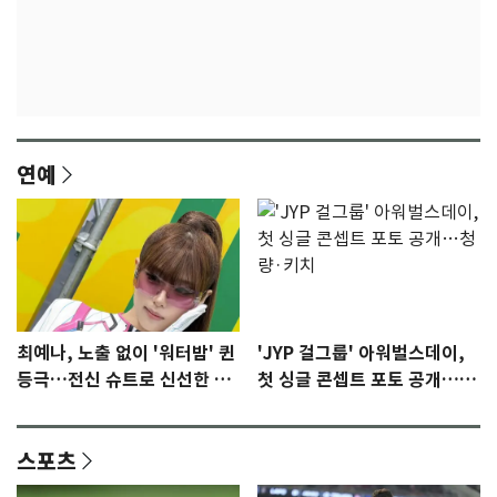
연예
최예나, 노출 없이 '워터밤' 퀸
'JYP 걸그룹' 아워벌스데이,
등극…전신 슈트로 신선한 충
첫 싱글 콘셉트 포토 공개…청
격 [N샷]
량·키치
스포츠