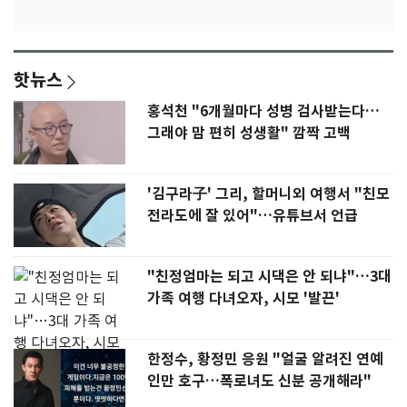
핫뉴스
홍석천 "6개월마다 성병 검사받는다…
그래야 맘 편히 성생활" 깜짝 고백
'김구라子' 그리, 할머니외 여행서 "친모
전라도에 잘 있어"…유튜브서 언급
"친정엄마는 되고 시댁은 안 되냐"…3대
가족 여행 다녀오자, 시모 '발끈'
한정수, 황정민 응원 "얼굴 알려진 연예
인만 호구…폭로녀도 신분 공개해라"