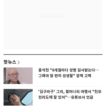
핫뉴스
홍석천 "6개월마다 성병 검사받는다…
그래야 맘 편히 성생활" 깜짝 고백
'김구라子' 그리, 할머니외 여행서 "친모
전라도에 잘 있어"…유튜브서 언급