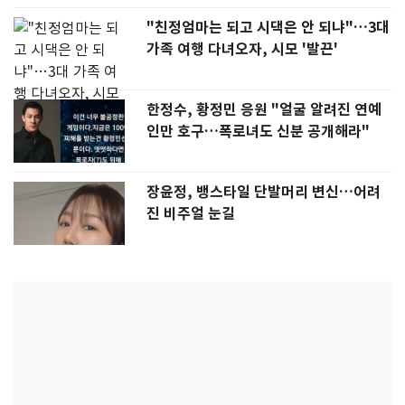
"친정엄마는 되고 시댁은 안 되냐"…3대
가족 여행 다녀오자, 시모 '발끈'
한정수, 황정민 응원 "얼굴 알려진 연예
인만 호구…폭로녀도 신분 공개해라"
장윤정, 뱅스타일 단발머리 변신…어려
진 비주얼 눈길