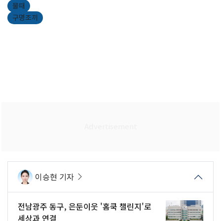
물때
구명조끼
이승현 기자
전남광주 동구, 은둔이웃 '홈쿡 챌린지'로
세상과 연결