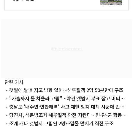
관련 기사
갯벌에 발 빠지고 방향 잃어…해루질객 2명 50분만에 구조
"가슴까지 물 차올라 고립"…야간 갯벌서 부표 잡고 버티던
50대 구조
충남도 '내수면·연안해역' 사고 재발 방지 대책 시군에 긴급
전파
당진시, 석문방조제 해루질객 안전 지킨다…민·관·군 합동순
찰
조개 캐다 갯벌서 고립된 2명…밀물 덮치기 직전 구조