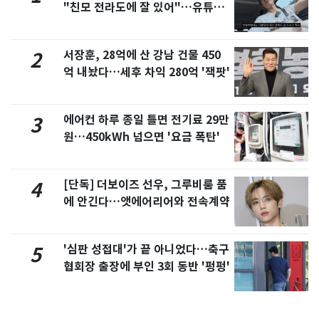
"친모 전라도에 잘 있어"…유튜브
서 언급
서장훈, 28억에 산 강남 건물 450
2
억 내놨다…세후 차익 280억 '잭팟'
에어컨 하루 종일 틀면 전기료 29만
3
원…450kWh 넘으면 '요금 폭탄'
[단독] 더보이즈 선우, 그루비룸 품
4
에 안긴다…앳에어리어와 전속계약
'심판 성접대'가 끝 아니었다…축구
5
협회장 출장에 부인 3회 동반 '펑펑'