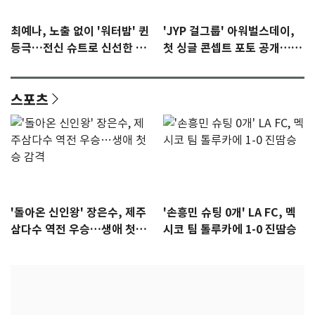
최예나, 노출 없이 '워터밤' 퀸
'JYP 걸그룹' 아워벌스데이,
등극…전신 슈트로 신선한 충
첫 싱글 콘셉트 포토 공개…청
격 [N샷]
량·키치
스포츠
'돌아온 신인왕' 장은수, 제주
'손흥민 슈팅 0개' LA FC, 멕
삼다수 역전 우승…생애 첫승
시코 팀 톨루카에 1-0 진땀승
감격