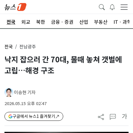
제
전국
외교
북한
금융ㆍ증권
산업
부동산
ITㆍ과학
전국
전남광주
낙지 잡으러 간 70대, 물때 놓쳐 갯벌에
고립…해경 구조
이승현 기자
2026.05.15 오후 02:47
가
구글에서 뉴스1 즐겨찾기