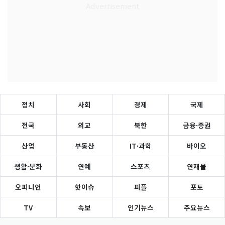
정치
사회
경제
국제
전국
외교
북한
금융·증권
산업
부동산
IT·과학
바이오
생활·문화
연예
스포츠
연재물
오피니언
핫이슈
피플
포토
TV
속보
인기뉴스
주요뉴스