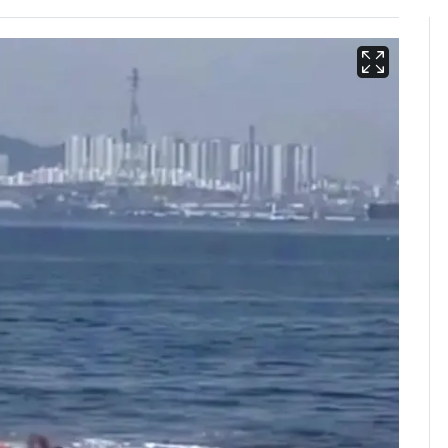
에어컨 하루 종일 틀면
6
전기료 29만 원…
450kWh 넘으면 '요금
폭탄'
"캐리비안 베이 여자 탈
7