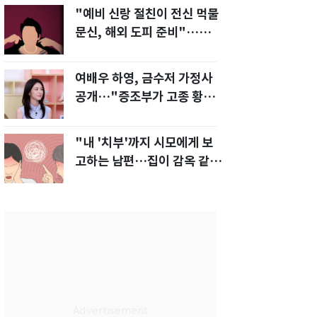
"예비 신랑 절친이 전신 먹물
문신, 해외 도피 준비"…예비
신부 '혼란'
여배우 하영, 금수저 가정사
공개…"증조부가 고종 황제
주치의"
"내 '치부'까지 시모에게 보
고하는 남편…집이 감옥 같
다" 아내 고통