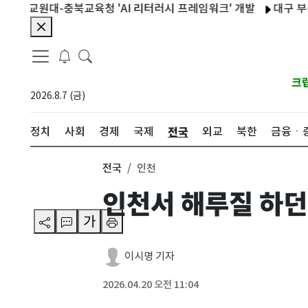
원대-충북교육청 'AI 리터러시 프레임워크' 개발
대구 부동산 거
크
2026.8.7 (금)
전국
정치
사회
경제
국제
외교
북한
금융ㆍ
전국
인천
인천서 해루질 하던
가
이시명 기자
2026.04.20 오전 11:04