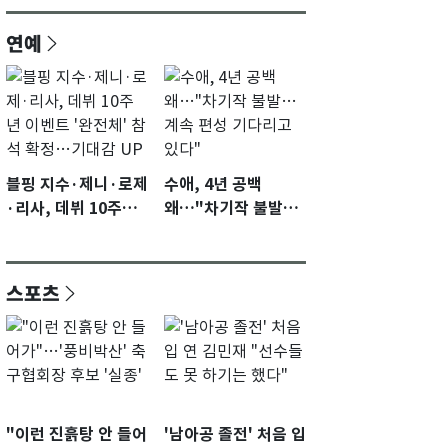
연예
블핑 지수·제니·로제
수애, 4년 공백
·리사, 데뷔 10주년
왜…"차기작 불발…
이벤트 '완전체' 참석
계속 편성 기다리고
확정…기대감 UP
있다"
스포츠
"이런 진흙탕 안 들어
'남아공 졸전' 처음 입