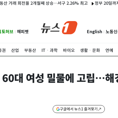
래 회전율 2개월째 상승…서구 2.26% 최고
정부 20일까지 국립
립토허브
해피펫
English
노동신
|
|
증권
산업
부동산
ITㆍ과학
바이오
생활ㆍ문화
연예
 60대 여성 밀물에 고립…해
구글에서 뉴스1 즐겨찾기