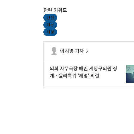
관련 키워드
인천
해루
해경
이시명 기자
의회 사무국장 때린 계양구의원 징
계…윤리특위 '제명' 의결