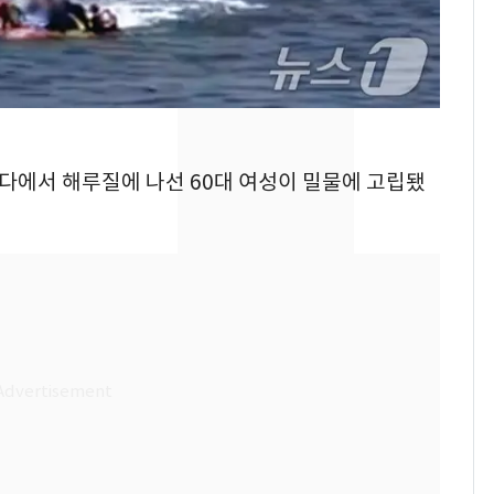
의실에 남자가 있어
요"…경찰 수사
2600만명 사로잡은 '바
8
나나킥 베이비'…농심
의 깜짝 선물
바다에서 해루질에 나선 60대 여성이 밀물에 고립됐
축구협회, 외국인 심판
9
들 10여명 대상 '성 접
대' 의혹…월드컵·올림
픽 예선 등
美 상원 클래리티법 처
10
리 난항…민주당 "윤리
·AML 보완 우선"