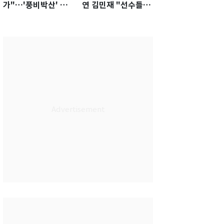
가"…'풍비박산' 축
연 김민재 "선수들도
구협회장 후보 '실종'
못 하기는 했다"