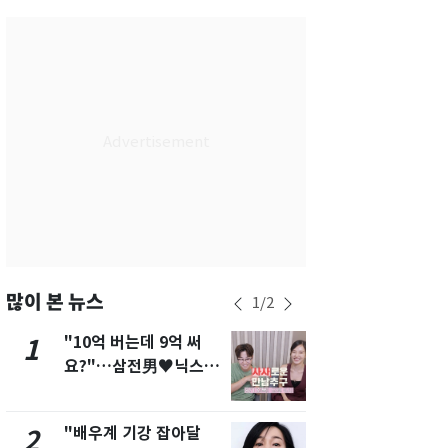
서울
37
℃
부산
35
℃
대구
39
℃
인천
37
℃
광주
38
℃
대전
37
℃
울산
33
℃
강릉
31
℃
많이 본 뉴스
1
/
2
제주
31
℃
"10억 버는데 9억 써
에어컨 하루
1
6
요?"…삼전男♥닉스女
전기료 29만
3:3 단체소개팅 예능 화
450kWh 
제
폭탄'
"배우계 기강 잡아달
"캐리비안 
2
7