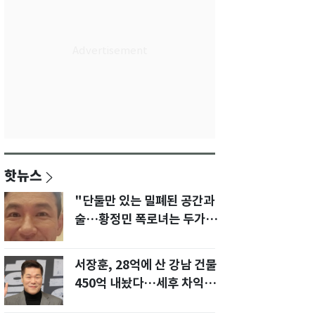
핫뉴스
"단둘만 있는 밀폐된 공간과
술…황정민 폭로녀는 두가지
에 집착했다"
서장훈, 28억에 산 강남 건물
450억 내놨다…세후 차익
280억 '잭팟'