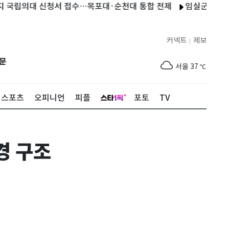
의대 신청서 접수…목포대·순천대 통합 전제
임실군청 사격팀, 경
커넥트
제보
|
제주
31
℃
문
서울
37
℃
부산
35
℃
스포츠
오피니언
피플
포토
TV
대구
39
℃
인천
37
℃
경 구조
광주
38
℃
대전
37
℃
울산
33
℃
강릉
31
℃
제주
31
℃