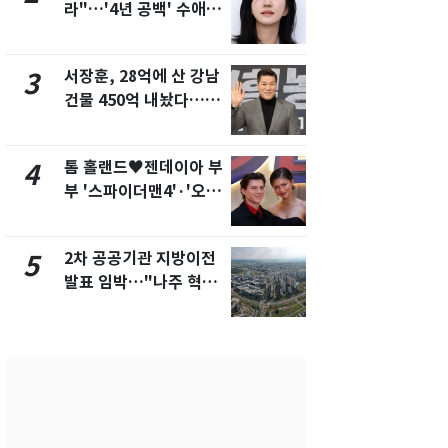
라"…'4년 공백' 수애,
의실에 남자
SNS 오픈·프로필 공개
요"…경찰 
화제
서장훈, 28억에 산 강남
2600만명 
3
8
건물 450억 내놨다…세
나나킥 베이
후 차익 280억 '잭팟'
의 깜짝 선물
톰 홀랜드♥젠데이아 부
축구협회, 
4
9
부 '스파이더맨4'·'오디
들 10여명 대
세이'로 극장 장악
대' 의혹…
픽 예선 등
2차 공공기관 지방이전
美 상원 클
5
10
발표 임박…"나주 혁신
리 난항…민
도시 최적"
·AML 보완