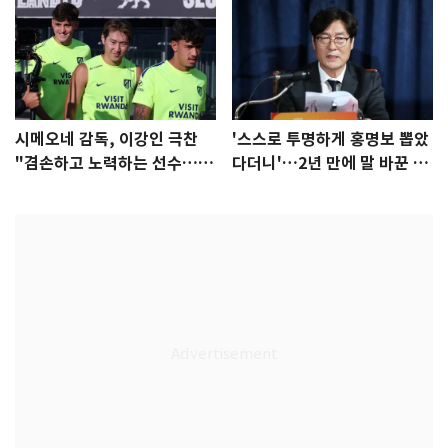
시메오네 감독, 이강인 극찬
'스스로 투명하게 홍명보 뽑았
"겸손하고 노력하는 선수…좋
다더니'…2년 만에 말 바꾼 이
은 첫인상"
임생