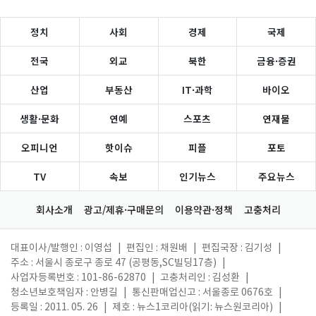
정치
사회
경제
국제
전국
외교
북한
금융·증권
산업
부동산
IT·과학
바이오
생활·문화
연예
스포츠
연재물
오피니언
핫이슈
피플
포토
TV
속보
인기뉴스
주요뉴스
회사소개
광고/제휴·구매문의
이용약관·정책
고충처리
대표이사/발행인 : 이영섭
|
편집인 : 채원배
|
편집국장 : 김기성
|
주소 : 서울시 종로구 종로 47 (공평동,SC빌딩17층)
|
사업자등록번호 : 101-86-62870
|
고충처리인 : 김성환
|
청소년보호책임자 : 안병길
|
통신판매업신고 : 서울종로 0676호
|
등록일 : 2011. 05. 26
|
제호 : 뉴스1코리아(읽기: 뉴스원코리아)
|