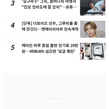
'김구라子' 그리, 할머니외 여행서
3
"친모 전라도에 잘 있어"…유튜브
서 언급
[단독] 더보이즈 선우, 그루비룸 품
4
에 안긴다…앳에어리어와 전속계약
에어컨 하루 종일 틀면 전기료 29만
5
원…450kWh 넘으면 '요금 폭탄'