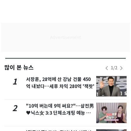
많이 본 뉴스
1
/
2
서장훈, 28억에 산 강남 건물 450
1
억 내놨다…세후 차익 280억 '잭팟'
"10억 버는데 9억 써요?"…삼전男
2
♥닉스女 3:3 단체소개팅 예능 화
제