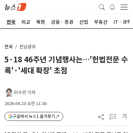
제
전국
외교
북한
금융ㆍ증권
산업
부동산
ITㆍ과학
전국
전남광주
5·18 46주년 기념행사는…'헌법전문 수
록'·'세대 확장' 초점
이수민 기자
2026.04.23 오전 11:30
가
구글에서 뉴스1 즐겨찾기