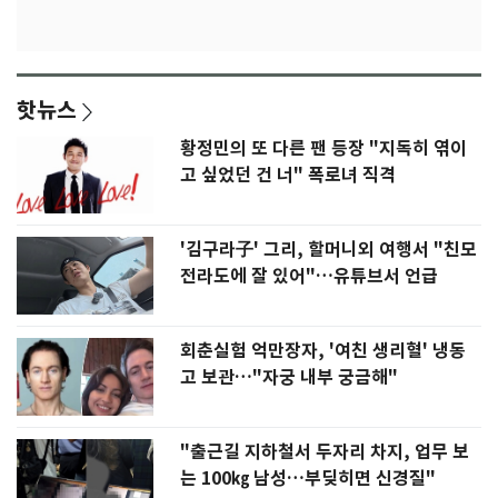
핫뉴스
황정민의 또 다른 팬 등장 "지독히 엮이
고 싶었던 건 너" 폭로녀 직격
'김구라子' 그리, 할머니외 여행서 "친모
전라도에 잘 있어"…유튜브서 언급
회춘실험 억만장자, '여친 생리혈' 냉동
고 보관…"자궁 내부 궁금해"
"출근길 지하철서 두자리 차지, 업무 보
는 100㎏ 남성…부딪히면 신경질"