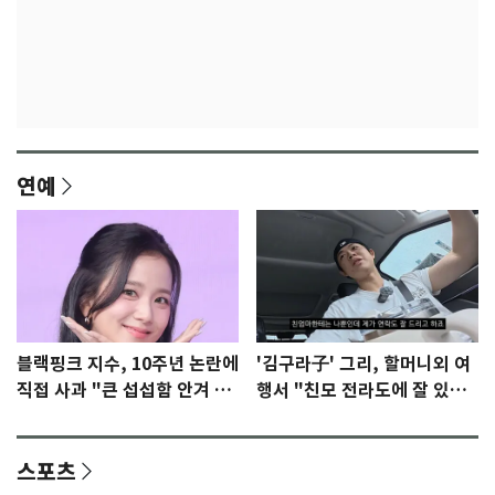
연예
블랙핑크 지수, 10주년 논란에
'김구라子' 그리, 할머니외 여
직접 사과 "큰 섭섭함 안겨 미
행서 "친모 전라도에 잘 있
안"
어"…유튜브서 언급
스포츠