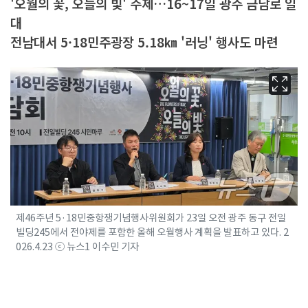
'오월의 꽃, 오늘의 빛' 주제…16~17일 광주 금남로 일
대
전남대서 5·18민주광장 5.18㎞ '러닝' 행사도 마련
제46주년 5·18민중항쟁기념행사위원회가 23일 오전 광주 동구 전일
빌딩245에서 전야제를 포함한 올해 오월행사 계획을 발표하고 있다. 2
026.4.23 ⓒ 뉴스1 이수민 기자