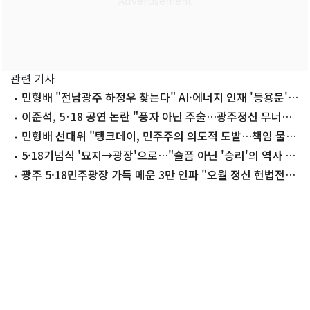
관련 기사
민형배 "전남광주 하정우 찾는다" AI·에너지 인재 '등용문'
마련
이준석, 5·18 공연 논란 "풍자 아닌 주술…광주정신 무너뜨
려"
민형배 선대위 "탱크데이, 민주주의 의도적 도발…책임 물어
야"
5·18기념식 '묘지→광장'으로…"슬픔 아닌 '승리'의 역사 될
것"
광주 5·18민주광장 가득 메운 3만 인파 "오월 정신 헌법전문
수록하라"(종합)