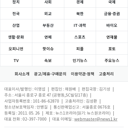
정치
사회
경제
국제
전국
외교
북한
금융·증권
산업
부동산
IT·과학
바이오
생활·문화
연예
스포츠
연재물
오피니언
핫이슈
피플
포토
TV
속보
인기뉴스
주요뉴스
회사소개
광고/제휴·구매문의
이용약관·정책
고충처리
대표이사/발행인 : 이영섭
|
편집인 : 채원배
|
편집국장 : 김기성
|
주소 : 서울시 종로구 종로 47 (공평동,SC빌딩17층)
|
사업자등록번호 : 101-86-62870
|
고충처리인 : 김성환
|
청소년보호책임자 : 안병길
|
통신판매업신고 : 서울종로 0676호
|
등록일 : 2011. 05. 26
|
제호 : 뉴스1코리아(읽기: 뉴스원코리아)
|
대표 전화 : 02-397-7000
|
대표 이메일 :
webmaster@news1.kr