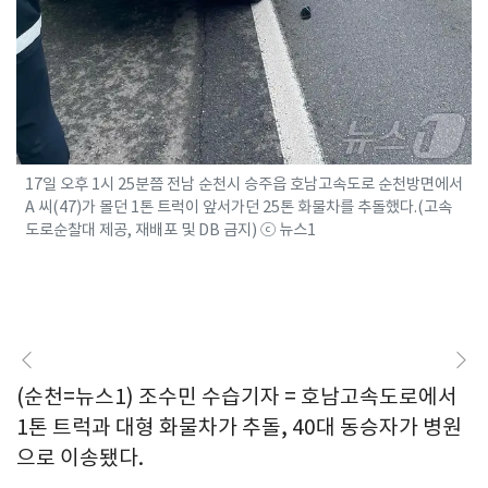
17일 오후 1시 25분쯤 전남 순천시 승주읍 호남고속도로 순천방면에서
A 씨(47)가 몰던 1톤 트럭이 앞서가던 25톤 화물차를 추돌했다.(고속
도로순찰대 제공, 재배포 및 DB 금지) ⓒ 뉴스1
(순천=뉴스1) 조수민 수습기자 = 호남고속도로에서
1톤 트럭과 대형 화물차가 추돌, 40대 동승자가 병원
으로 이송됐다.