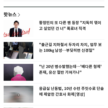
핫뉴스
황정민의 또 다른 팬 등장 "지독히 엮이
고 싶었던 건 너" 폭로녀 직격
"출근길 지하철서 두자리 차지, 업무 보
는 100㎏ 남성…부딪히면 신경질"
"난 20년 병수발했는데…'배다른 형제'
존재, 유산 절반 가져가나"
응급실 난동범, 10년 수련 주짓수로 단숨
에 제압한 간호사 화제[영상]