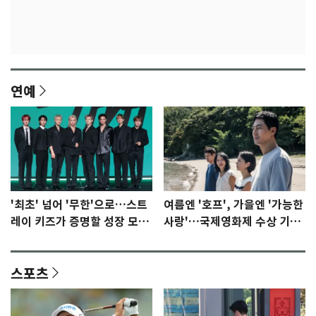
연예
'최초' 넘어 '무한'으로…스트
여름엔 '호프', 가을엔 '가능한
레이 키즈가 증명할 성장 모멘
사랑'…국제영화제 수상 기대
텀 [N이슈]
감 [N이슈]
스포츠