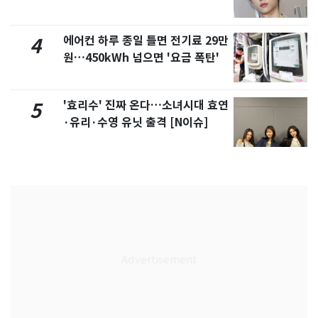
에어컨 하루 종일 틀면 전기료 29만
4
원…450kWh 넘으면 '요금 폭탄'
'효리수' 진짜 온다…소녀시대 효연
5
·유리·수영 유닛 출격 [N이슈]