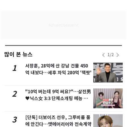
많이 본 뉴스
1
/
2
서장훈, 28억에 산 강남 건물 450
1
억 내놨다…세후 차익 280억 '잭팟'
"10억 버는데 9억 써요?"…삼전男
2
♥닉스女 3:3 단체소개팅 예능 화
제
[단독] 더보이즈 선우, 그루비룸 품
3
에 안긴다…앳에어리어와 전속계약