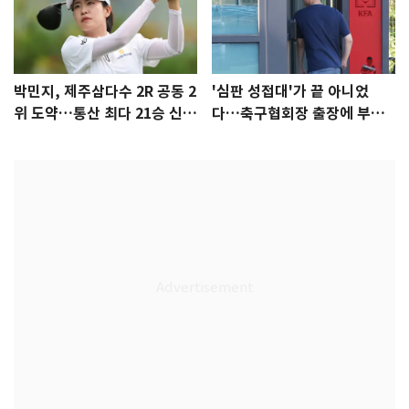
박민지, 제주삼다수 2R 공동 2
'심판 성접대'가 끝 아니었
위 도약…통산 최다 21승 신기
다…축구협회장 출장에 부인
록 도전
3회 동반 '펑펑'