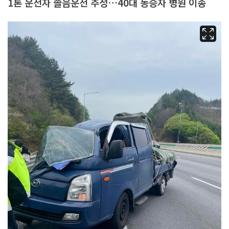
1톤 운전자 졸음운전 추정…40대 동승자 병원 이송