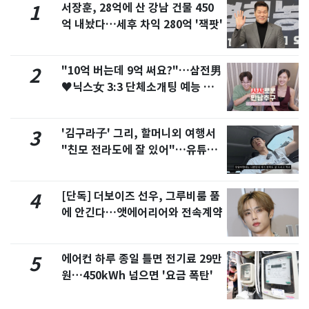
서장훈, 28억에 산 강남 건물 450
1
억 내놨다…세후 차익 280억 '잭팟'
"10억 버는데 9억 써요?"…삼전男
2
♥닉스女 3:3 단체소개팅 예능 화
제
'김구라子' 그리, 할머니외 여행서
3
"친모 전라도에 잘 있어"…유튜브
서 언급
[단독] 더보이즈 선우, 그루비룸 품
4
에 안긴다…앳에어리어와 전속계약
에어컨 하루 종일 틀면 전기료 29만
5
원…450kWh 넘으면 '요금 폭탄'