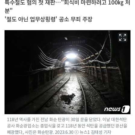
특수절도 혐의 첫 재판…"회식비 마련하려고 100㎏ 처
분"
'절도 아닌 업무상횡령' 공소 무죄 주장
118년 역사를 가진 전남 화순 탄광이 30일 문을 닫았다. 이날 대한석탄
공사 화순광업소는 종업식을 갖고 118년 동안 석탄을 공급했던 광산을
폐광했다, 사진은 화순탄광. 2023.6.30 ⓒ 뉴스1 김태성 기자