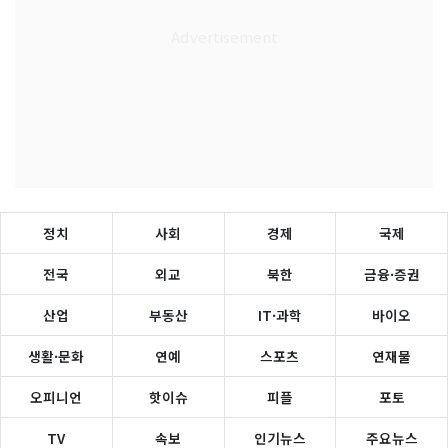
정치
사회
경제
국제
전국
외교
북한
금융·증권
산업
부동산
IT·과학
바이오
생활·문화
연예
스포츠
연재물
오피니언
핫이슈
피플
포토
TV
속보
인기뉴스
주요뉴스