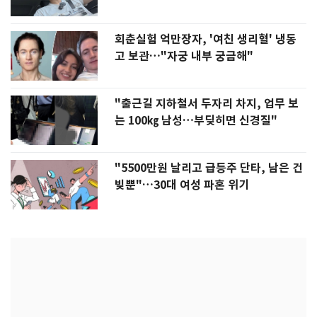
회춘실험 억만장자, '여친 생리혈' 냉동
고 보관…"자궁 내부 궁금해"
"출근길 지하철서 두자리 차지, 업무 보
는 100㎏ 남성…부딪히면 신경질"
"5500만원 날리고 급등주 단타, 남은 건
빚뿐"…30대 여성 파혼 위기