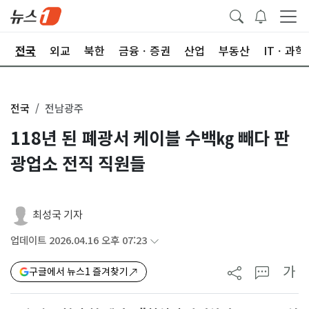
제
전국
외교
북한
금융ㆍ증권
산업
부동산
ITㆍ과학
전국
전남광주
118년 된 폐광서 케이블 수백㎏ 빼다 판
광업소 전직 직원들
최성국 기자
업데이트 2026.04.16 오후 07:23
가
구글에서 뉴스1 즐겨찾기