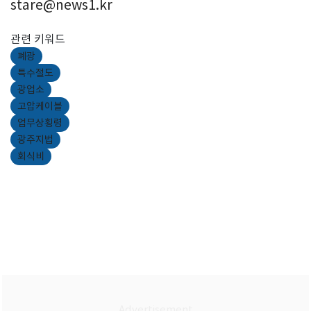
stare@news1.kr
관련 키워드
폐광
특수절도
광업소
고압케이블
업무상횡령
광주지법
회식비