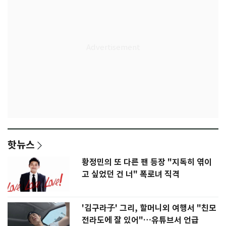
핫뉴스
황정민의 또 다른 팬 등장 "지독히 엮이
고 싶었던 건 너" 폭로녀 직격
'김구라子' 그리, 할머니외 여행서 "친모
전라도에 잘 있어"…유튜브서 언급