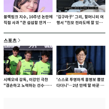
블랙핑크 지수, 10주년 논란에
'김구라子' 그리, 할머니외 여
직접 사과 "큰 섭섭함 안겨 미
행서 "친모 전라도에 잘 있
안"
어"…유튜브서 언급
스포츠
시메오네 감독, 이강인 극찬
'스스로 투명하게 홍명보 뽑았
"겸손하고 노력하는 선수…좋
다더니'…2년 만에 말 바꾼 이
은 첫인상"
임생