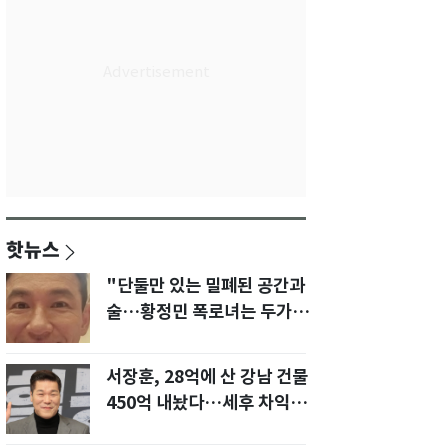
핫뉴스
"단둘만 있는 밀폐된 공간과
술…황정민 폭로녀는 두가지
에 집착했다"
서장훈, 28억에 산 강남 건물
450억 내놨다…세후 차익
280억 '잭팟'