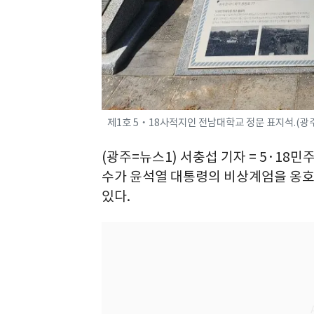
제1호 5‧18사적지인 전남대학교 정문 표지석.(광주시
(광주=뉴스1) 서충섭 기자 = 5·1
수가 윤석열 대통령의 비상계엄을 옹호
있다.