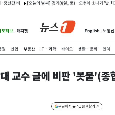
비
[오늘의 날씨] 경기(8일, 토)…오후에 소나기 '낮 최고 36도'
립토허브
해피펫
English
노동신
|
|
증권
산업
부동산
ITㆍ과학
바이오
생활ㆍ문화
연예
남대 교수 글에 비판 '봇물'(종
구글에서 뉴스1 즐겨찾기