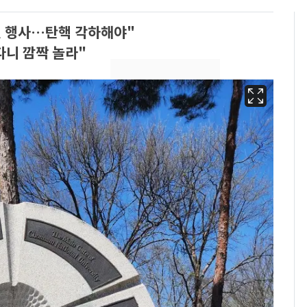
권 행사…탄핵 각하해야"
니 깜짝 놀라"
13호 태풍 '돌핀' 日오
6
키나와·가고시마현 접
근…26만명 대피령
"캐리비안 베이 여자 탈
7