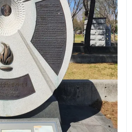
의실에 남자가 있어
요"…경찰 수사
[단독]중수청 가는 검찰
8
수사관 경력 합산 추
진…법무사·집행관 '혜
택' 유지
전남광주 화정역 인근서
9
교통사고로 40대 심정
지…6명 부상
축구협회, 외국인 심판
10
들 10여명 대상 '성 접
대' 의혹…월드컵·올림
픽 예선 등