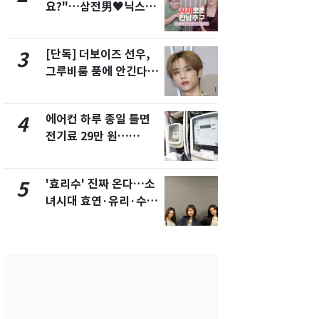
요?"…삼전男♥닉스女
의실에 남자
3:3 단체소개팅 예능 화
요"…경찰 
제
[단독] 더보이즈 선우,
[단독]중수
3
8
그루비룸 품에 안긴다…
수사관 경력
앳에어리어와 전속계약
진…법무사·
택' 유지
에어컨 하루 종일 틀면
전남광주 화
4
9
전기료 29만 원…
교통사고로 
450kWh 넘으면 '요금
지…6명 부
폭탄'
'효리수' 진짜 온다…소
축구협회, 
5
10
녀시대 효연·유리·수영
들 10여명 대
유닛 출격 [N이슈]
대' 의혹…
픽 예선 등