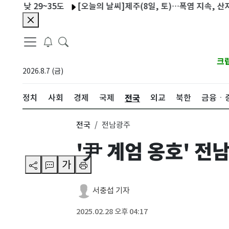
29~35도
[오늘의 날씨]제주(8일, 토)…폭염 지속, 산지·중산간 
크
2026.8.7 (금)
전국
정치
사회
경제
국제
외교
북한
금융ㆍ
전국
전남광주
'尹 계엄 옹호' 전
가
서충섭 기자
2025.02.28 오후 04:17