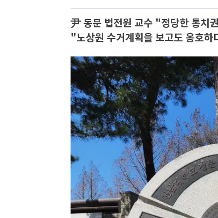
尹 동문 법전원 교수 "정당한 통치
"노상원 수거계획을 보고도 옹호하다