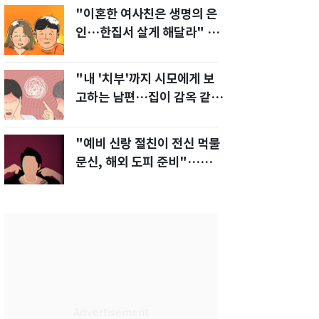
"이혼한 여사친은 생명의 은
인…한집서 살게 해달라" 남
편 요구에 '절망'
"내 '치부'까지 시모에게 보
고하는 남편…집이 감옥 같
다" 아내 고통
"예비 신랑 절친이 전신 먹물
문신, 해외 도피 준비"…예비
신부 '혼란'