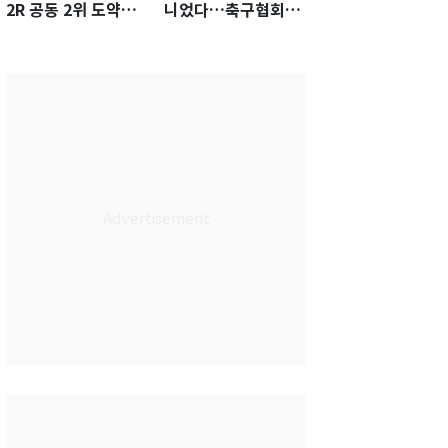
2R 공동 2위 도약…
니었다…축구협회장
통산 최다 21승 신기
출장에 부인 3회 동반
록 도전
'펑펑'