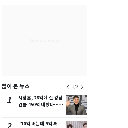
서울
29
℃
부산
27
℃
대구
28
℃
인천
29
℃
광주
27
℃
대전
26
℃
울산
26
℃
강릉
26
℃
많이 본 뉴스
1
/
2
제주
27
℃
서장훈, 28억에 산 강남
13호 태풍 '
1
6
건물 450억 내놨다…세
키나와·가고
후 차익 280억 '잭팟'
근…26만명
"10억 버는데 9억 써
"캐리비안 
2
7