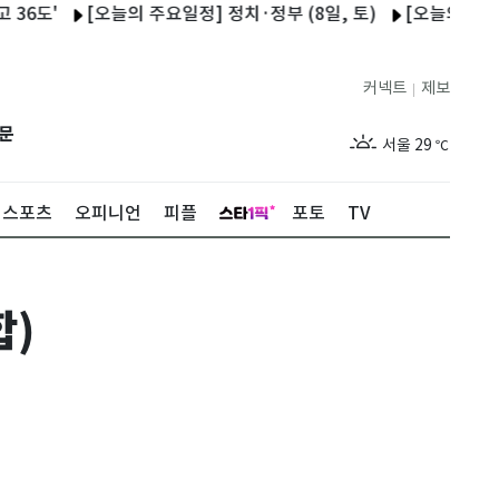
[오늘의 주요일정] 정치·정부 (8일, 토)
[오늘의 국회일정] (8일
커넥트
제보
|
제주
27
℃
문
서울
29
℃
부산
27
℃
스포츠
오피니언
피플
포토
TV
대구
28
℃
인천
29
℃
합)
광주
27
℃
대전
26
℃
울산
26
℃
강릉
26
℃
제주
27
℃