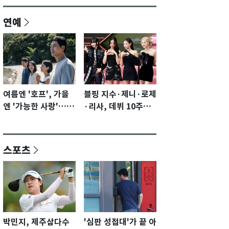
연예
여름엔 '호프', 가을
블핑 지수·제니·로제
엔 '가능한 사랑'…국
·리사, 데뷔 10주년
제영화제 수상 기대
이벤트 '완전체' 참석
감 [N이슈]
확정…기대감 UP
스포츠
박민지, 제주삼다수
'심판 성접대'가 끝 아