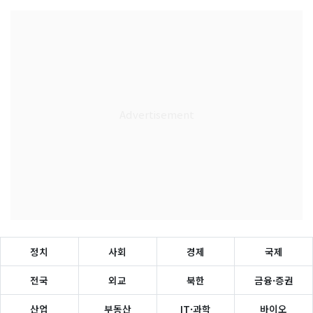
정치
사회
경제
국제
전국
외교
북한
금융·증권
산업
부동산
IT·과학
바이오