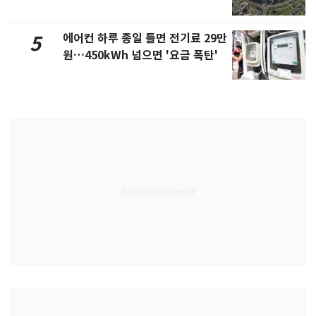
에어컨 하루 종일 틀면 전기료 29만
5
원…450kWh 넘으면 '요금 폭탄'