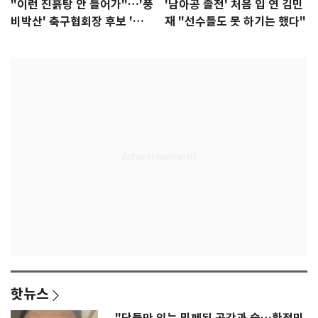
"이런 진흙탕 안 들어가"…'풍
'남아공 졸전' 처음 입 연 김민
비박산' 축구협회장 후보 '실
재 "선수들도 못 하기는 했다"
종'
핫뉴스