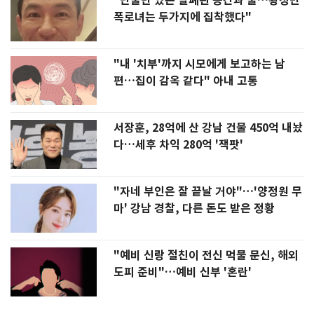
"단둘만 있는 밀폐된 공간과 술…황정민
폭로녀는 두가지에 집착했다"
"내 '치부'까지 시모에게 보고하는 남
편…집이 감옥 같다" 아내 고통
서장훈, 28억에 산 강남 건물 450억 내놨
다…세후 차익 280억 '잭팟'
"자네 부인은 잘 끝날 거야"…'양정원 무
마' 강남 경찰, 다른 돈도 받은 정황
"예비 신랑 절친이 전신 먹물 문신, 해외
도피 준비"…예비 신부 '혼란'