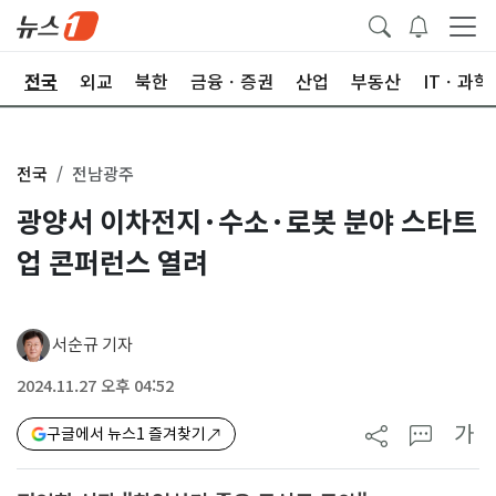
제
전국
외교
북한
금융ㆍ증권
산업
부동산
ITㆍ과학
전국
전남광주
광양서 이차전지·수소·로봇 분야 스타트
업 콘퍼런스 열려
서순규 기자
2024.11.27 오후 04:52
가
구글에서 뉴스1 즐겨찾기