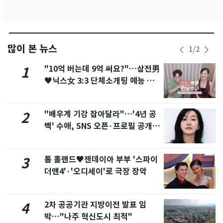
많이 본 뉴스
1
/
2
"10억 버는데 9억 써요?"…삼전男
1
♥닉스女 3:3 단체소개팅 예능 화
제
"배우계 기강 잡아달라"…'4년 공
2
백' 수애, SNS 오픈·프로필 공개
화제
톰 홀랜드♥젠데이아 부부 '스파이
3
더맨4'·'오디세이'로 극장 장악
2차 공공기관 지방이전 발표 임
4
박…"나주 혁신도시 최적"