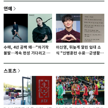
연예
수애, 4년 공백 왜…"차기작
이신영, 뒤늦게 알린 입대 소
불발…계속 편성 기다리고 있
식 "신병훈련 수료…군생활
다"
집중"
스포츠