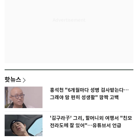
핫뉴스
홍석천 "6개월마다 성병 검사받는다…
그래야 맘 편히 성생활" 깜짝 고백
'김구라子' 그리, 할머니외 여행서 "친모
전라도에 잘 있어"…유튜브서 언급