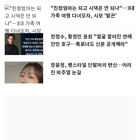
"친정엄마는 되고 시댁은 안 되냐"…3대
가족 여행 다녀오자, 시모 '발끈'
한정수, 황정민 응원 "얼굴 알려진 연예
인만 호구…폭로녀도 신분 공개해라"
장윤정, 뱅스타일 단발머리 변신…어려
진 비주얼 눈길