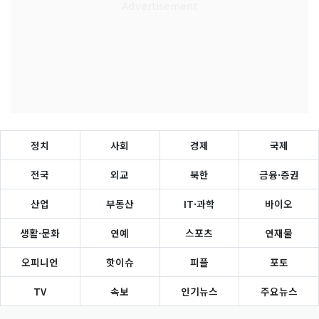
정치
사회
경제
국제
전국
외교
북한
금융·증권
산업
부동산
IT·과학
바이오
생활·문화
연예
스포츠
연재물
오피니언
핫이슈
피플
포토
TV
속보
인기뉴스
주요뉴스