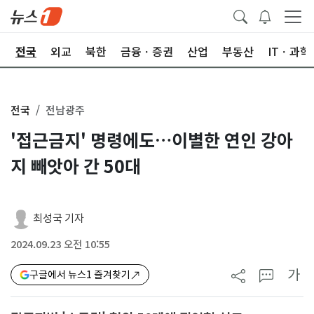
제
전국
외교
북한
금융ㆍ증권
산업
부동산
ITㆍ과학
전국
전남광주
'접근금지' 명령에도…이별한 연인 강아
지 빼앗아 간 50대
최성국 기자
2024.09.23 오전 10:55
가
구글에서 뉴스1 즐겨찾기