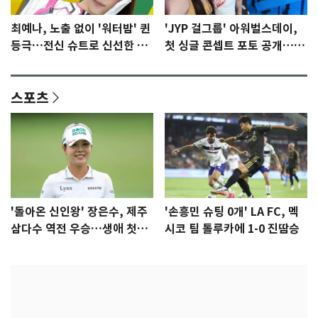
최예나, 노출 없이 '워터밤' 퀸
'JYP 걸그룹' 아워벌스데이,
등극…전신 슈트로 신선한 충
첫 싱글 콘셉트 포토 공개…청
격 [N샷]
량·키치
스포츠
'돌아온 신인왕' 장은수, 제주
'손흥민 슈팅 0개' LA FC, 멕
삼다수 역전 우승…생애 첫승
시코 팀 톨루카에 1-0 진땀승
감격