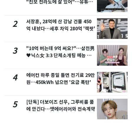
"친모 전라도에 잘 있어"…유튜브
서 언급
서장훈, 28억에 산 강남 건물 450
2
억 내놨다…세후 차익 280억 '잭팟'
"10억 버는데 9억 써요?"…삼전男
3
♥닉스女 3:3 단체소개팅 예능 화
제
에어컨 하루 종일 틀면 전기료 29만
4
원…450kWh 넘으면 '요금 폭탄'
[단독] 더보이즈 선우, 그루비룸 품
5
에 안긴다…앳에어리어와 전속계약