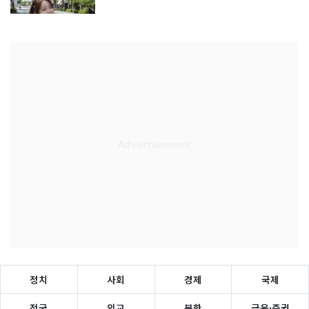
정치
사회
경제
국제
전국
외교
북한
금융·증권