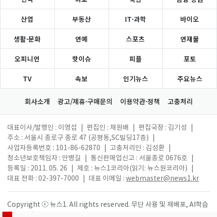
산업
부동산
IT·과학
바이오
생활·문화
연예
스포츠
연재물
오피니언
핫이슈
피플
포토
TV
속보
인기뉴스
주요뉴스
회사소개
광고/제휴·구매문의
이용약관·정책
고충처리
대표이사/발행인 : 이영섭
|
편집인 : 채원배
|
편집국장 : 김기성
|
주소 : 서울시 종로구 종로 47 (공평동,SC빌딩17층)
|
사업자등록번호 : 101-86-62870
|
고충처리인 : 김성환
|
청소년보호책임자 : 안병길
|
통신판매업신고 : 서울종로 0676호
|
등록일 : 2011. 05. 26
|
제호 : 뉴스1코리아(읽기: 뉴스원코리아)
|
대표 전화 : 02-397-7000
|
대표 이메일 :
webmaster@news1.kr
Copyright ⓒ 뉴스1. All rights reserved. 무단 사용 및 재배포, AI학습
활용 금지.