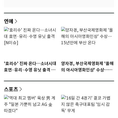
연예
'효리수' 진짜 온다…소녀시대
양자경, 부산국제영화제 '올해
효연·유리·수영 유닛 출격 [N
의 아시아영화인상' 수상…15
이슈]
년만에 부산 온다
스포츠