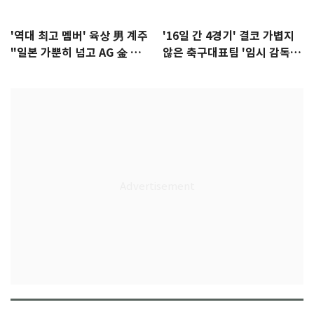
'역대 최고 멤버' 육상 男 계주
'16일 간 4경기' 결코 가볍지
"일본 가뿐히 넘고 AG 金 따겠
않은 축구대표팀 '임시 감독'
다"
무게