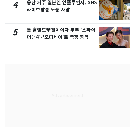
용산 거주 일본인 인플루언서, SNS
4
라이브방송 도중 사망
톰 홀랜드♥젠데이아 부부 '스파이
5
더맨4'·'오디세이'로 극장 장악