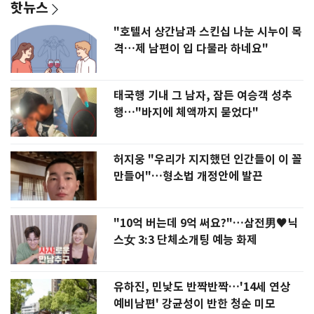
핫뉴스
"호텔서 상간남과 스킨십 나눈 시누이 목
격…제 남편이 입 다물라 하네요"
태국행 기내 그 남자, 잠든 여승객 성추
행…"바지에 체액까지 묻었다"
허지웅 "우리가 지지했던 인간들이 이 꼴
만들어"…형소법 개정안에 발끈
"10억 버는데 9억 써요?"…삼전男♥닉
스女 3:3 단체소개팅 예능 화제
유하진, 민낯도 반짝반짝…'14세 연상
예비남편' 강균성이 반한 청순 미모