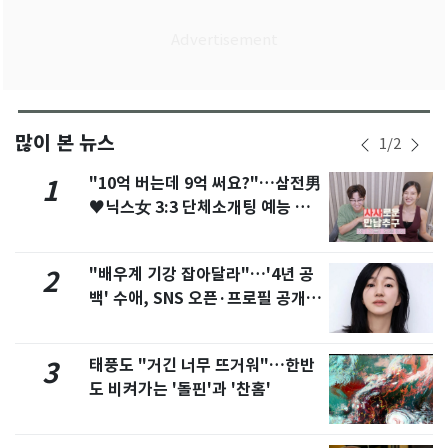
많이 본 뉴스
1
/
2
"10억 버는데 9억 써요?"…삼전男
1
♥닉스女 3:3 단체소개팅 예능 화
제
"배우계 기강 잡아달라"…'4년 공
2
백' 수애, SNS 오픈·프로필 공개
화제
태풍도 "거긴 너무 뜨거워"…한반
3
도 비켜가는 '돌핀'과 '찬홈'