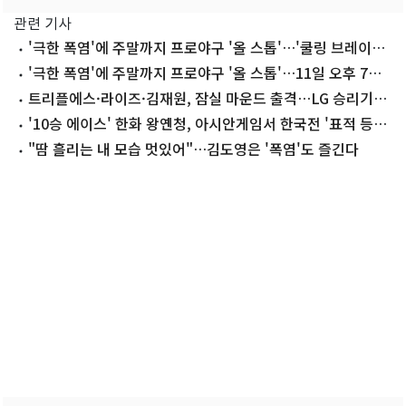
관련 기사
'극한 폭염'에 주말까지 프로야구 '올 스톱'…'쿨링 브레이크'
도입(종합)
'극한 폭염'에 주말까지 프로야구 '올 스톱'…11일 오후 7시
재개
트리플에스·라이즈·김재원, 잠실 마운드 출격…LG 승리기원
시구
'10승 에이스' 한화 왕옌청, 아시안게임서 한국전 '표적 등판'
가능성
"땀 흘리는 내 모습 멋있어"…김도영은 '폭염'도 즐긴다