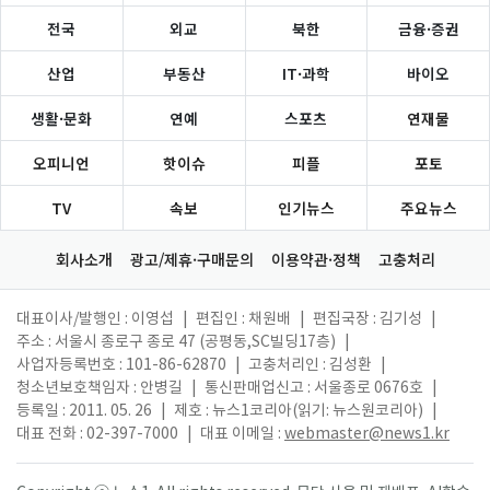
전국
외교
북한
금융·증권
산업
부동산
IT·과학
바이오
생활·문화
연예
스포츠
연재물
오피니언
핫이슈
피플
포토
TV
속보
인기뉴스
주요뉴스
회사소개
광고/제휴·구매문의
이용약관·정책
고충처리
대표이사/발행인 : 이영섭
|
편집인 : 채원배
|
편집국장 : 김기성
|
주소 : 서울시 종로구 종로 47 (공평동,SC빌딩17층)
|
사업자등록번호 : 101-86-62870
|
고충처리인 : 김성환
|
청소년보호책임자 : 안병길
|
통신판매업신고 : 서울종로 0676호
|
등록일 : 2011. 05. 26
|
제호 : 뉴스1코리아(읽기: 뉴스원코리아)
|
대표 전화 : 02-397-7000
|
대표 이메일 :
webmaster@news1.kr