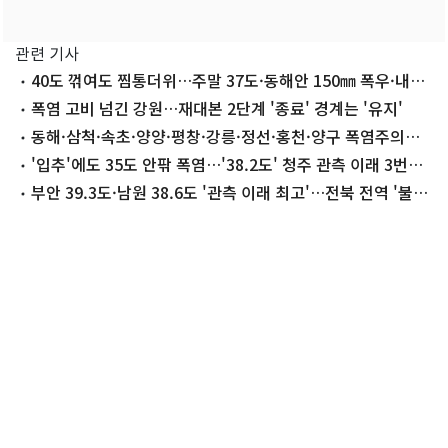
관련 기사
40도 꺾여도 찜통더위…주말 37도·동해안 150㎜ 폭우·내륙
소나기
폭염 고비 넘긴 강원…재대본 2단계 '종료' 경계는 '유지'
동해·삼척·속초·양양·평창·강릉·정선·홍천·양구 폭염주의
보 해제
'입추'에도 35도 안팎 폭염…'38.2도' 청주 관측 이래 3번째
더워
부안 39.3도·남원 38.6도 '관측 이래 최고'…전북 전역 '불가
마'