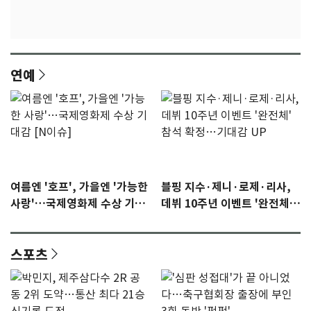
연예
여름엔 '호프', 가을엔 '가능한
블핑 지수·제니·로제·리사,
사랑'…국제영화제 수상 기대
데뷔 10주년 이벤트 '완전체'
감 [N이슈]
참석 확정…기대감 UP
스포츠