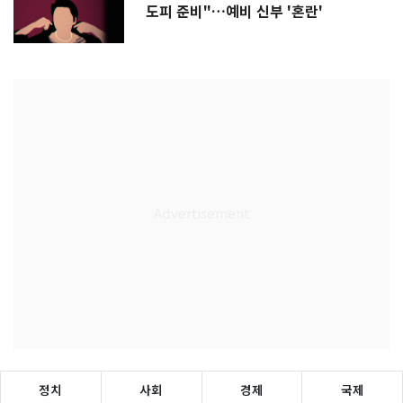
도피 준비"…예비 신부 '혼란'
정치
사회
경제
국제