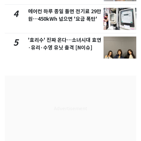
에어컨 하루 종일 틀면 전기료 29만
4
원…450kWh 넘으면 '요금 폭탄'
'효리수' 진짜 온다…소녀시대 효연
5
·유리·수영 유닛 출격 [N이슈]