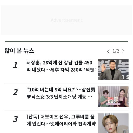
많이 본 뉴스
1
/
2
서장훈, 28억에 산 강남 건물 450
1
억 내놨다…세후 차익 280억 '잭팟'
"10억 버는데 9억 써요?"…삼전男
2
♥닉스女 3:3 단체소개팅 예능 화
제
[단독] 더보이즈 선우, 그루비룸 품
3
에 안긴다…앳에어리어와 전속계약