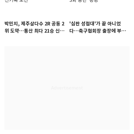
박민지, 제주삼다수 2R 공동 2
'심판 성접대'가 끝 아니었
위 도약…통산 최다 21승 신기
다…축구협회장 출장에 부인
록 도전
3회 동반 '펑펑'