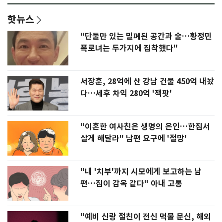
핫뉴스
"단둘만 있는 밀폐된 공간과 술…황정민
폭로녀는 두가지에 집착했다"
서장훈, 28억에 산 강남 건물 450억 내놨
다…세후 차익 280억 '잭팟'
"이혼한 여사친은 생명의 은인…한집서
살게 해달라" 남편 요구에 '절망'
"내 '치부'까지 시모에게 보고하는 남
편…집이 감옥 같다" 아내 고통
"예비 신랑 절친이 전신 먹물 문신, 해외