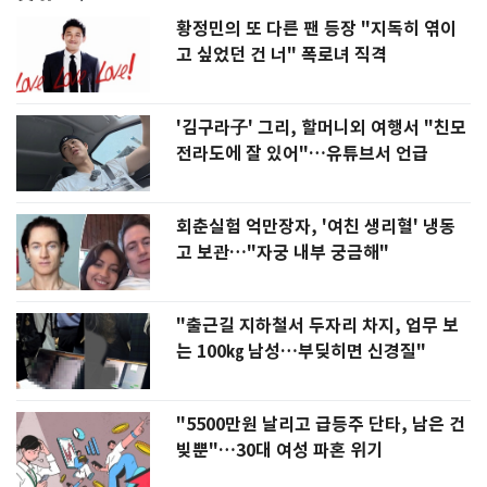
황정민의 또 다른 팬 등장 "지독히 엮이
고 싶었던 건 너" 폭로녀 직격
'김구라子' 그리, 할머니외 여행서 "친모
전라도에 잘 있어"…유튜브서 언급
회춘실험 억만장자, '여친 생리혈' 냉동
고 보관…"자궁 내부 궁금해"
"출근길 지하철서 두자리 차지, 업무 보
는 100㎏ 남성…부딪히면 신경질"
"5500만원 날리고 급등주 단타, 남은 건
빚뿐"…30대 여성 파혼 위기