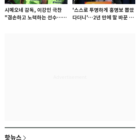
시메오네 감독, 이강인 극찬
'스스로 투명하게 홍명보 뽑았
"겸손하고 노력하는 선수…좋
다더니'…2년 만에 말 바꾼 이
은 첫인상"
임생
핫뉴스