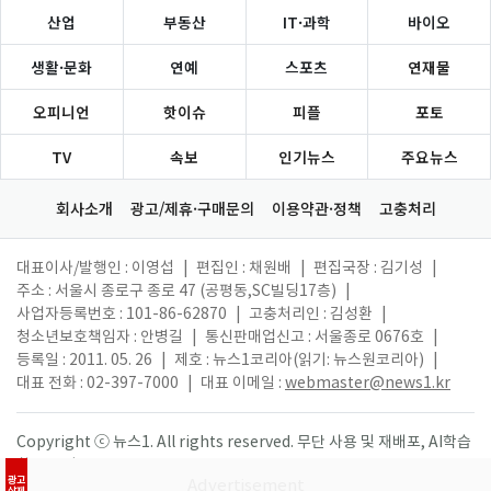
산업
부동산
IT·과학
바이오
생활·문화
연예
스포츠
연재물
오피니언
핫이슈
피플
포토
TV
속보
인기뉴스
주요뉴스
회사소개
광고/제휴·구매문의
이용약관·정책
고충처리
대표이사/발행인 : 이영섭
|
편집인 : 채원배
|
편집국장 : 김기성
|
주소 : 서울시 종로구 종로 47 (공평동,SC빌딩17층)
|
사업자등록번호 : 101-86-62870
|
고충처리인 : 김성환
|
청소년보호책임자 : 안병길
|
통신판매업신고 : 서울종로 0676호
|
등록일 : 2011. 05. 26
|
제호 : 뉴스1코리아(읽기: 뉴스원코리아)
|
대표 전화 : 02-397-7000
|
대표 이메일 :
webmaster@news1.kr
Copyright ⓒ 뉴스1. All rights reserved. 무단 사용 및 재배포, AI학습
활용 금지.
광고