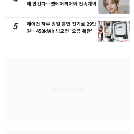
에 안긴다…앳에어리어와 전속계약
에어컨 하루 종일 틀면 전기료 29만
5
원…450kWh 넘으면 '요금 폭탄'