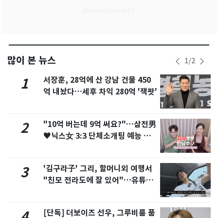
많이 본 뉴스
1
/
2
서장훈, 28억에 산 강남 건물 450
1
억 내놨다…세후 차익 280억 '잭팟'
"10억 버는데 9억 써요?"…삼전男
2
♥닉스女 3:3 단체소개팅 예능 화
제
'김구라子' 그리, 할머니외 여행서
3
"친모 전라도에 잘 있어"…유튜브
서 언급
[단독] 더보이즈 선우, 그루비룸 품
4