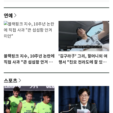
연예
블랙핑크 지수, 10주년 논란에
'김구라子' 그리, 할머니외 여
직접 사과 "큰 섭섭함 안겨 미
행서 "친모 전라도에 잘 있
안"
어"…유튜브서 언급
스포츠