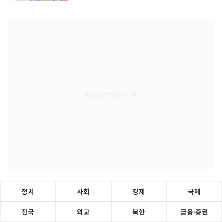
정치
사회
경제
국제
전국
외교
북한
금융·증권