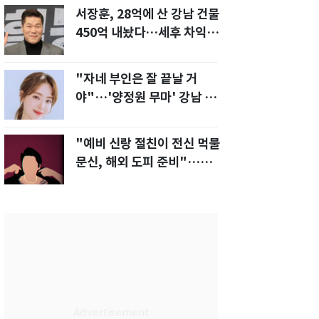
서장훈, 28억에 산 강남 건물
450억 내놨다…세후 차익
280억 '잭팟'
"자네 부인은 잘 끝날 거
야"…'양정원 무마' 강남 경
찰, 다른 돈도 받은 정황
"예비 신랑 절친이 전신 먹물
문신, 해외 도피 준비"…예비
신부 '혼란'