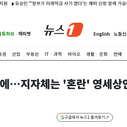
유승민 "'정부가 미래적금 사기 쳤다'는 예비 신랑 말에 가슴이…경
립토허브
해피펫
English
노동신
|
|
증권
산업
부동산
ITㆍ과학
바이오
생활ㆍ문화
연예
에…지자체는 '혼란' 영세상인
구글에서 뉴스1 즐겨찾기