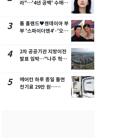
라"…'4년 공백' 수애,
건물 450
SNS 오픈·프로필 공개
후 차익 280
화제
톰 홀랜드♥젠데이아 부
2600만명 
3
8
부 '스파이더맨4'·'오디
나나킥 베이
세이'로 극장 장악
의 깜짝 선물
2차 공공기관 지방이전
축구협회, 
4
9
발표 임박…"나주 혁신
들 10여명 대
도시 최적"
대' 의혹…
픽 예선 등
에어컨 하루 종일 틀면
美 상원 클
5
10
전기료 29만 원…
리 난항…민
450kWh 넘으면 '요금
·AML 보완
폭탄'