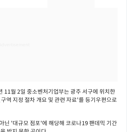
건물 450억 내놨다…세
후 차익 280억 '잭팟'
2600만명 사로잡은 '바
8
나나킥 베이비'…농심
의 깜짝 선물
축구협회, 외국인 심판
9
들 10여명 대상 '성 접
대' 의혹…월드컵·올림
픽 예선 등
美 상원 클래리티법 처
10
리 난항…민주당 "윤리
·AML 보완 우선"
2년 11월 2일 중소벤처기업부는 광주 서구에 위치한
구역 지정 절차 개요 및 관련 자료'를 등기우편으로
닌 '대규모 점포'에 해당해 코로나19 팬데믹 기간
을 받지 못한 곳이다.