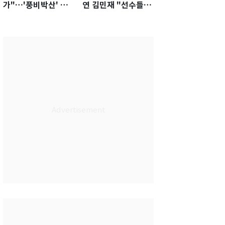
가"…'풍비박산' 축
연 김민재 "선수들도
구협회장 후보 '실종'
못 하기는 했다"