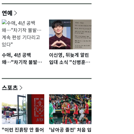
연예
수애, 4년 공백
이신영, 뒤늦게 알린
왜…"차기작 불발…
입대 소식 "신병훈련
계속 편성 기다리고
수료…군생활 집중"
있다"
스포츠
"이런 진흙탕 안 들어
'남아공 졸전' 처음 입