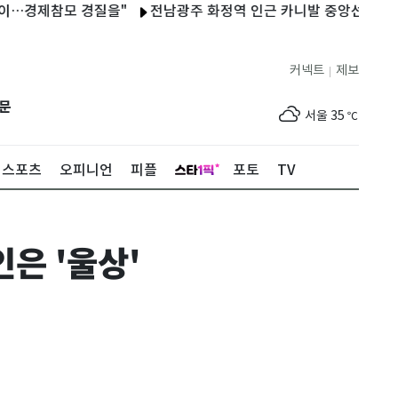
제참모 경질을"
전남광주 화정역 인근 카니발 중앙선 침범 4중 추
커넥트
제보
|
제주
30
℃
문
서울
35
℃
부산
33
℃
스포츠
오피니언
피플
포토
TV
대구
36
℃
인천
36
℃
은 '울상'
광주
36
℃
대전
35
℃
울산
33
℃
강릉
31
℃
제주
30
℃