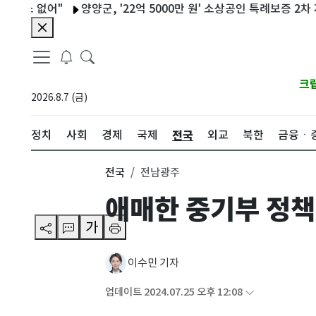
 없어"
양양군, '22억 5000만 원' 소상공인 특례보증 2차 지원
크
2026.8.7 (금)
전국
정치
사회
경제
국제
외교
북한
금융ㆍ
전국
전남광주
애매한 중기부 정책
가
이수민 기자
업데이트 2024.07.25 오후 12:08