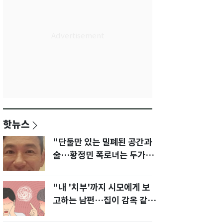
핫뉴스
"단둘만 있는 밀폐된 공간과
술…황정민 폭로녀는 두가지
에 집착했다"
"내 '치부'까지 시모에게 보
고하는 남편…집이 감옥 같
다" 아내 고통