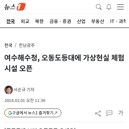
제
전국
외교
북한
금융ㆍ증권
산업
부동산
ITㆍ과학
전국
전남광주
여수해수청, 오동도등대에 가상현실 체험
시설 오픈
서순규 기자
2018.02.01 오전 11:30
가
구글에서 뉴스1 즐겨찾기