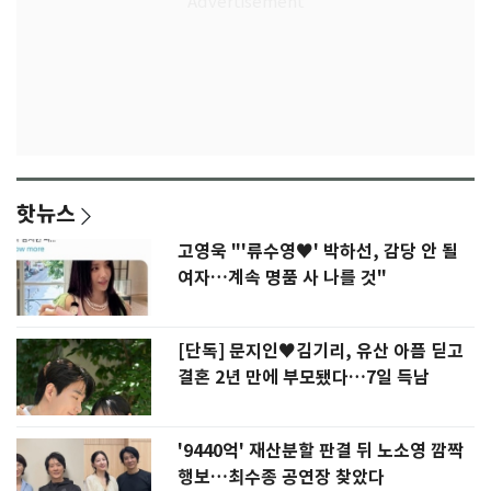
핫뉴스
고영욱 "'류수영♥' 박하선, 감당 안 될
여자…계속 명품 사 나를 것"
[단독] 문지인♥김기리, 유산 아픔 딛고
결혼 2년 만에 부모됐다…7일 득남
'9440억' 재산분할 판결 뒤 노소영 깜짝
행보…최수종 공연장 찾았다