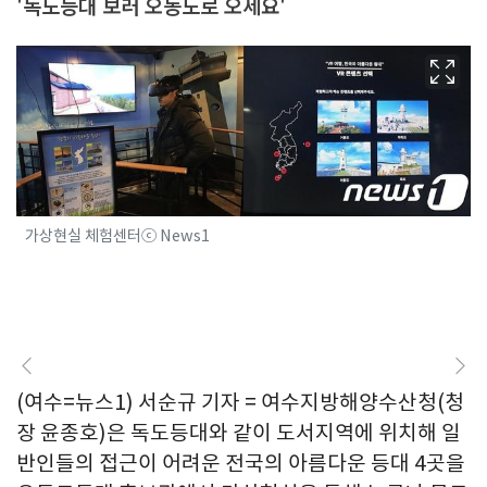
'독도등대 보러 오동도로 오세요'
가상현실 체험센터ⓒ News1
(여수=뉴스1) 서순규 기자 = 여수지방해양수산청(청
장 윤종호)은 독도등대와 같이 도서지역에 위치해 일
반인들의 접근이 어려운 전국의 아름다운 등대 4곳을