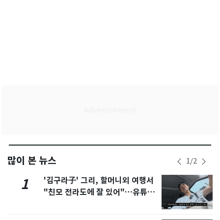
많이 본 뉴스
1
/
2
'김구라子' 그리, 할머니외 여행서
1
"친모 전라도에 잘 있어"…유튜브
서 언급