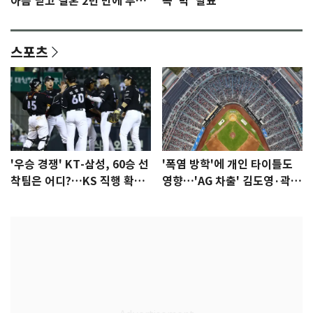
아픔 딛고 결혼 2년 만에 부모
곡 '빅' 발표
됐다…7일 득남
스포츠
'우승 경쟁' KT-삼성, 60승 선
'폭염 방학'에 개인 타이틀도
착팀은 어디?…KS 직행 확률
영향…'AG 차출' 김도영·곽빈
77.8%
울상