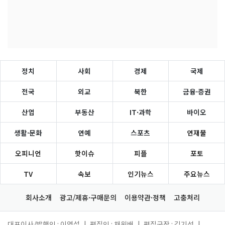
정치
사회
경제
국제
전국
외교
북한
금융·증권
산업
부동산
IT·과학
바이오
생활·문화
연예
스포츠
연재물
오피니언
핫이슈
피플
포토
TV
속보
인기뉴스
주요뉴스
회사소개
광고/제휴·구매문의
이용약관·정책
고충처리
대표이사/발행인 : 이영섭
|
편집인 : 채원배
|
편집국장 : 김기성
|