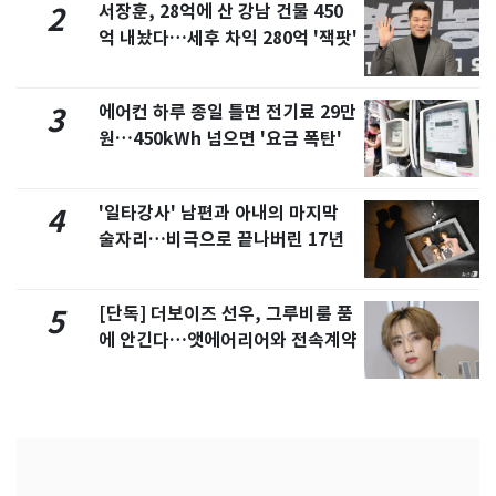
서장훈, 28억에 산 강남 건물 450
2
억 내놨다…세후 차익 280억 '잭팟'
에어컨 하루 종일 틀면 전기료 29만
3
원…450kWh 넘으면 '요금 폭탄'
'일타강사' 남편과 아내의 마지막
4
술자리…비극으로 끝나버린 17년
[단독] 더보이즈 선우, 그루비룸 품
5
에 안긴다…앳에어리어와 전속계약