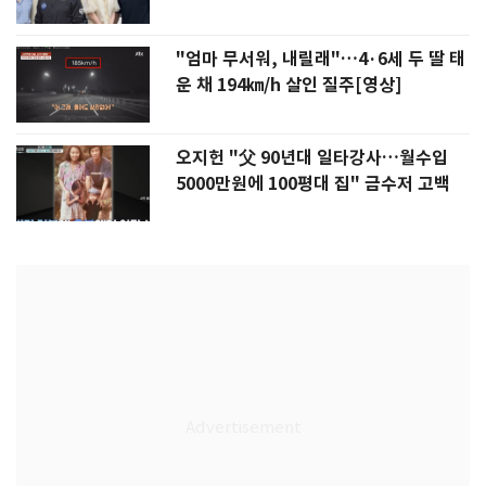
"엄마 무서워, 내릴래"…4·6세 두 딸 태
운 채 194㎞/h 살인 질주[영상]
오지헌 "父 90년대 일타강사…월수입
5000만원에 100평대 집" 금수저 고백