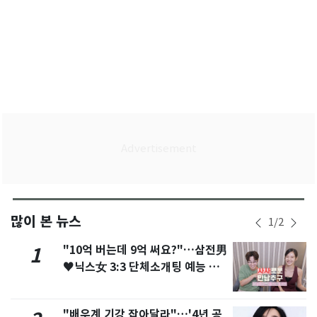
많이 본 뉴스
1
/
2
"10억 버는데 9억 써요?"…삼전男
1
♥닉스女 3:3 단체소개팅 예능 화
제
"배우계 기강 잡아달라"…'4년 공