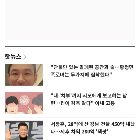
핫뉴스
"단둘만 있는 밀폐된 공간과 술…황정민
폭로녀는 두가지에 집착했다"
"내 '치부'까지 시모에게 보고하는 남
편…집이 감옥 같다" 아내 고통
서장훈, 28억에 산 강남 건물 450억 내놨
다…세후 차익 280억 '잭팟'