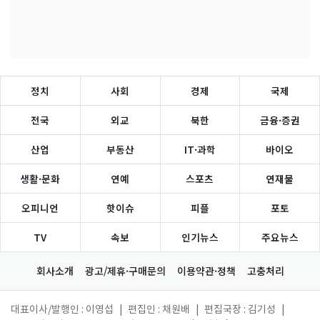
정치
사회
경제
국제
전국
외교
북한
금융·증권
산업
부동산
IT·과학
바이오
생활·문화
연예
스포츠
연재물
오피니언
핫이슈
피플
포토
TV
속보
인기뉴스
주요뉴스
회사소개
광고/제휴·구매문의
이용약관·정책
고충처리
대표이사/발행인 : 이영섭
|
편집인 : 채원배
|
편집국장 : 김기성
|