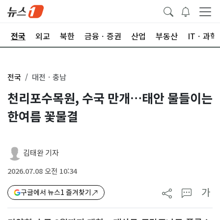
제
전국
외교
북한
금융ㆍ증권
산업
부동산
ITㆍ과학
전국
대전ㆍ충남
천리포수목원, 수국 만개…태안 물들이는
한여름 꽃물결
김태완 기자
2026.07.08 오전 10:34
가
구글에서 뉴스1 즐겨찾기