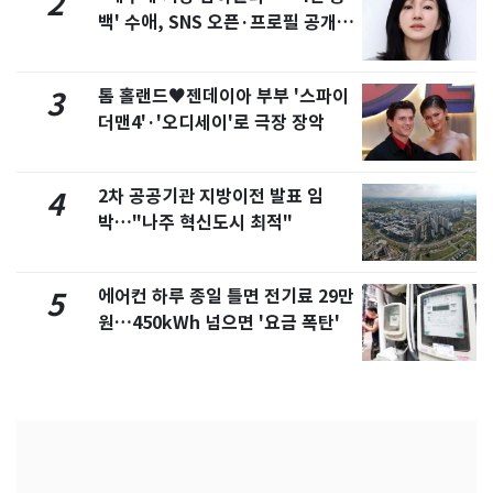
2
백' 수애, SNS 오픈·프로필 공개
화제
톰 홀랜드♥젠데이아 부부 '스파이
3
더맨4'·'오디세이'로 극장 장악
2차 공공기관 지방이전 발표 임
4
박…"나주 혁신도시 최적"
에어컨 하루 종일 틀면 전기료 29만
5
원…450kWh 넘으면 '요금 폭탄'