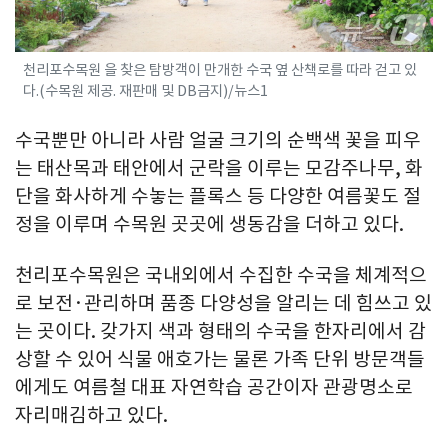
천리포수목원 을 찾은 탐방객이 만개한 수국 옆 산책로를 따라 걷고 있
다.(수목원 제공. 재판매 및 DB금지)/뉴스1
수국뿐만 아니라 사람 얼굴 크기의 순백색 꽃을 피우
는 태산목과 태안에서 군락을 이루는 모감주나무, 화
단을 화사하게 수놓는 플록스 등 다양한 여름꽃도 절
정을 이루며 수목원 곳곳에 생동감을 더하고 있다.
천리포수목원은 국내외에서 수집한 수국을 체계적으
로 보전·관리하며 품종 다양성을 알리는 데 힘쓰고 있
는 곳이다. 갖가지 색과 형태의 수국을 한자리에서 감
상할 수 있어 식물 애호가는 물론 가족 단위 방문객들
에게도 여름철 대표 자연학습 공간이자 관광명소로
자리매김하고 있다.