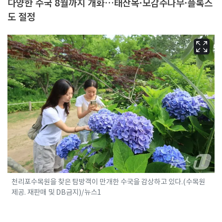
다양한 수국 8월까지 개화…태산목·모감주나무·플록스
도 절정
천리포수목원을 찾은 탐방객이 만개한 수국을 감상하고 있다.(수목원
제공. 재판매 및 DB금지)/뉴스1