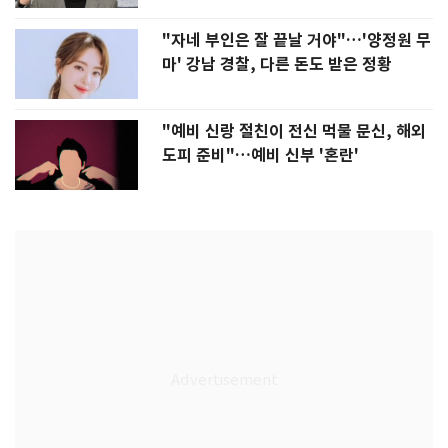
"자네 부인은 잘 끝날 거야"…'양정원 무
마' 강남 경찰, 다른 돈도 받은 정황
"예비 신랑 절친이 전신 먹물 문신, 해외
도피 준비"…예비 신부 '혼란'