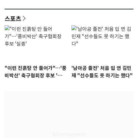
다"
집중"
스포츠
"이런 진흙탕 안 들어가"…'풍
'남아공 졸전' 처음 입 연 김민
비박산' 축구협회장 후보 '실
재 "선수들도 못 하기는 했다"
종'