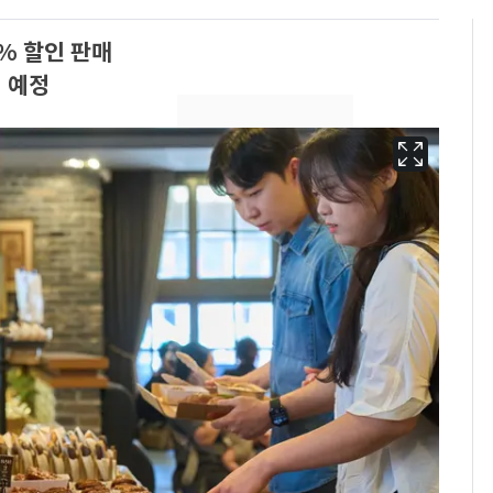
% 할인 판매
최 예정
[단독]"이번 역은 신논
6
현, 토스역입니다"…서
울 지하철에 토스 이름
새겼다
펄펄 끓는 서울, 40도
7