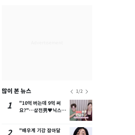
서울
30
℃
부산
26
℃
대구
27
℃
인천
30
℃
광주
26
℃
대전
26
℃
울산
25
℃
강릉
25
℃
많이 본 뉴스
1
/
2
제주
27
℃
"10억 버는데 9억 써
[단독]"이번
1
6
요?"…삼전男♥닉스女
현, 토스역
3:3 단체소개팅 예능 화
울 지하철에
제
새겼다
"배우계 기강 잡아달
펄펄 끓는 서
2
7