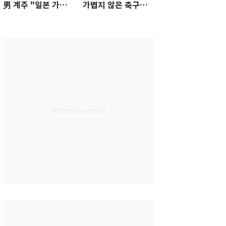
男 계주 "일본 가뿐히
가볍지 않은 축구대
넘고 AG 金 따겠다"
표팀 '임시 감독' 무게