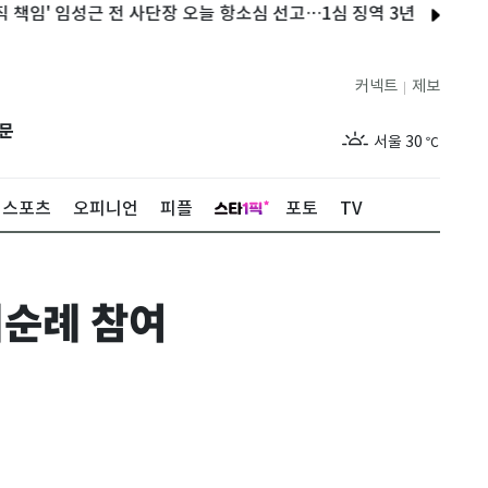
' 임성근 전 사단장 오늘 항소심 선고…1심 징역 3년
美 FDA 심
커넥트
제보
|
제주
27
℃
문
서울
30
℃
부산
26
℃
스포츠
오피니언
피플
포토
TV
대구
27
℃
인천
30
℃
지순례 참여
광주
26
℃
대전
26
℃
울산
25
℃
강릉
25
℃
제주
27
℃