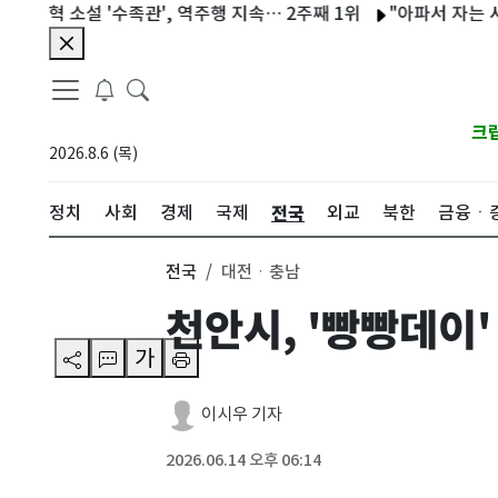
 소설 '수족관', 역주행 지속… 2주째 1위
"아파서 자는 사람을…"
크
2026.8.6 (목)
전국
정치
사회
경제
국제
외교
북한
금융ㆍ
전국
대전ㆍ충남
천안시, '빵빵데이
가
이시우 기자
2026.06.14 오후 06:14