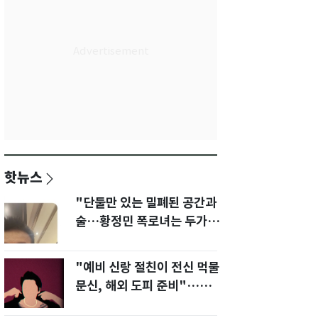
핫뉴스
"단둘만 있는 밀폐된 공간과
술…황정민 폭로녀는 두가지
에 집착했다"
"예비 신랑 절친이 전신 먹물
문신, 해외 도피 준비"…예비
신부 '혼란'