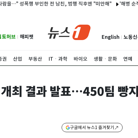
 성폭행 부인한 전 남친, 범행 직후엔 "미안해"
'해병 순직 책임
립토허브
해피펫
English
노동신
|
|
증권
산업
부동산
ITㆍ과학
바이오
생활ㆍ문화
연예
' 개최 결과 발표…450팀 빵
구글에서 뉴스1 즐겨찾기