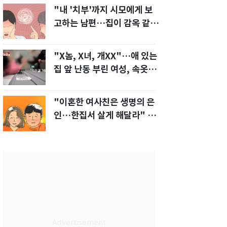
"내 '치부'까지 시모에게 보
고하는 남편…집이 감옥 같
다" 아내 고통
"X놈, X녀, 개XX"…애 있는
집 앞 난동 부린 여성, 속옷까
지 훌러덩[영상]
"이혼한 여사친은 생명의 은
인…한집서 살게 해달라" 남
편 요구에 '절망'