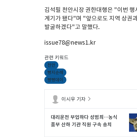
김석필 천안시장 권한대행은 "이번 행
계기가 됐다"며 "앞으로도 지역 상권
발굴하겠다"고 말했다.
issue78@news1.kr
관련 키워드
천안
빵지순례
빵빵데이
이시우 기자
대리운전 부업하다 성범죄…농식
품부 산하 기관 직원 구속 송치