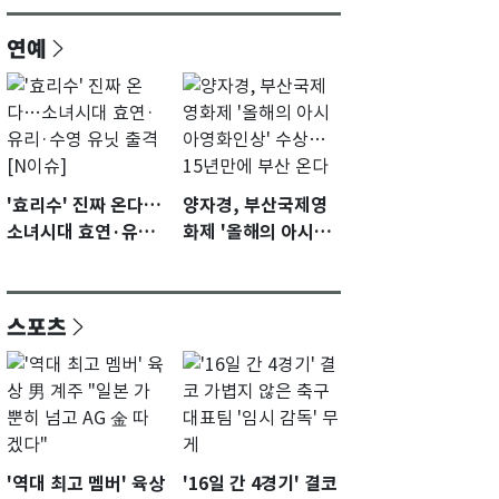
연예
'효리수' 진짜 온다…
양자경, 부산국제영
소녀시대 효연·유리·
화제 '올해의 아시아
수영 유닛 출격 [N이
영화인상' 수상…15
슈]
년만에 부산 온다
스포츠
'역대 최고 멤버' 육상
'16일 간 4경기' 결코