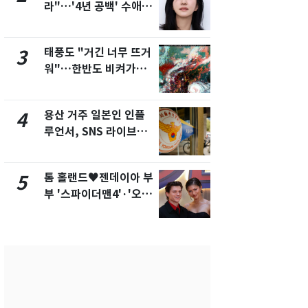
라"…'4년 공백' 수애,
돌파하나…한
SNS 오픈·프로필 공개
폭염[오늘날
화제
태풍도 "거긴 너무 뜨거
SK하이닉스
3
8
워"…한반도 비켜가는
켓 하한가…
'돌핀'과 '찬홈'
에 시초가 
용산 거주 일본인 인플
"캐리비안 
4
9
루언서, SNS 라이브방
의실에 남자
송 도중 사망
요"…경찰 
톰 홀랜드♥젠데이아 부
2600만명 
5
10
부 '스파이더맨4'·'오디
나나킥 베이
세이'로 극장 장악
의 깜짝 선물