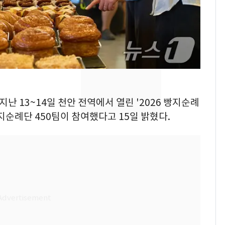
돌파하나…한낮 39도
폭염[오늘날씨]
SK하이닉스 또 프리마
8
켓 하한가…달랑 11주
에 시초가 소동
"캐리비안 베이 여자 탈
9
의실에 남자가 있어
지난 13~14일 천안 전역에서 열린 '2026 빵지순례
요"…경찰 수사
지순례단 450팀이 참여했다고 15일 밝혔다.
2600만명 사로잡은 '바
10
나나킥 베이비'…농심
의 깜짝 선물