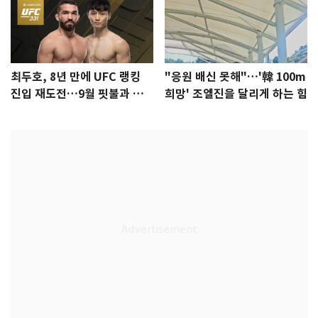
최두호, 8년 만에 UFC 랭킹
"응원 배신 못해"…'韓 100m
진입 재도전…9월 핏불과 대
희망' 조엘진을 달리게 하는 힘
결