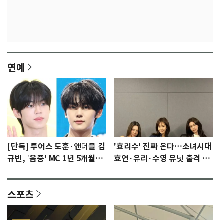
연예
[단독] 투어스 도훈·앤더블 김
'효리수' 진짜 온다…소녀시대
규빈, '음중' MC 1년 5개월만
효연·유리·수영 유닛 출격 [N
에 하차…8월 막방
이슈]
스포츠