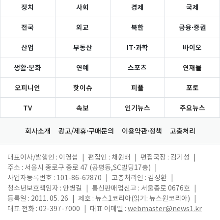
정치
사회
경제
국제
전국
외교
북한
금융·증권
산업
부동산
IT·과학
바이오
생활·문화
연예
스포츠
연재물
오피니언
핫이슈
피플
포토
TV
속보
인기뉴스
주요뉴스
회사소개
광고/제휴·구매문의
이용약관·정책
고충처리
대표이사/발행인 : 이영섭
|
편집인 : 채원배
|
편집국장 : 김기성
|
주소 : 서울시 종로구 종로 47 (공평동,SC빌딩17층)
|
사업자등록번호 : 101-86-62870
|
고충처리인 : 김성환
|
청소년보호책임자 : 안병길
|
통신판매업신고 : 서울종로 0676호
|
등록일 : 2011. 05. 26
|
제호 : 뉴스1코리아(읽기: 뉴스원코리아)
|
대표 전화 : 02-397-7000
|
대표 이메일 :
webmaster@news1.kr