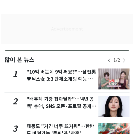
많이 본 뉴스
1
/
2
"10억 버는데 9억 써요?"…삼전男
1
♥닉스女 3:3 단체소개팅 예능 화
제
"배우계 기강 잡아달라"…'4년 공
2
백' 수애, SNS 오픈·프로필 공개
화제
태풍도 "거긴 너무 뜨거워"…한반
3
도 비켜가는 '돌핀'과 '찬홈'