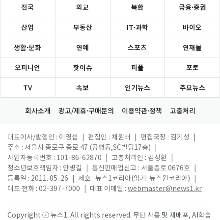
전국
외교
북한
금융·증권
산업
부동산
IT·과학
바이오
생활·문화
연예
스포츠
연재물
오피니언
핫이슈
피플
포토
TV
속보
인기뉴스
주요뉴스
회사소개
광고/제휴·구매문의
이용약관·정책
고충처리
대표이사/발행인 : 이영섭
|
편집인 : 채원배
|
편집국장 : 김기성
|
주소 : 서울시 종로구 종로 47 (공평동,SC빌딩17층)
|
사업자등록번호 : 101-86-62870
|
고충처리인 : 김성환
|
청소년보호책임자 : 안병길
|
통신판매업신고 : 서울종로 0676호
|
등록일 : 2011. 05. 26
|
제호 : 뉴스1코리아(읽기: 뉴스원코리아)
|
대표 전화 : 02-397-7000
|
대표 이메일 :
webmaster@news1.kr
Copyright ⓒ 뉴스1. All rights reserved. 무단 사용 및 재배포, AI학습