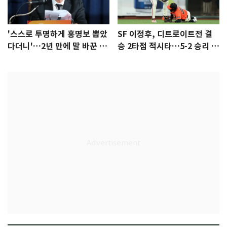
'스스로 투명하게 홍명보 뽑았
SF 이정후, 디트로이트전 결
다더니'…2년 만에 말 바꾼 이
승 2타점 적시타…5-2 승리 견
임생
인