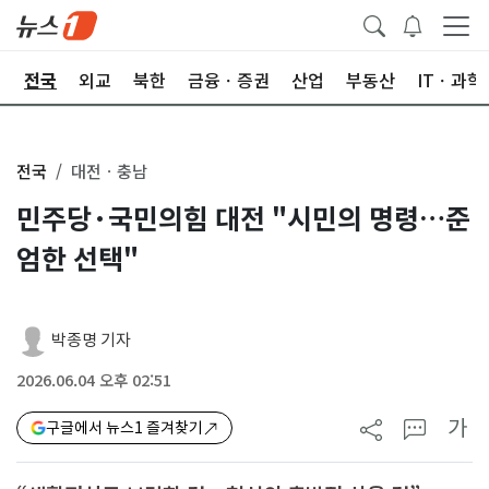
제
전국
외교
북한
금융ㆍ증권
산업
부동산
ITㆍ과학
전국
대전ㆍ충남
민주당·국민의힘 대전 "시민의 명령…준
엄한 선택"
박종명 기자
2026.06.04 오후 02:51
가
구글에서 뉴스1 즐겨찾기