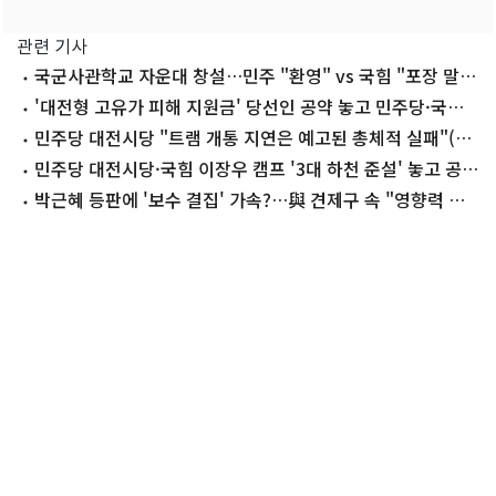
관련 기사
국군사관학교 자운대 창설…민주 "환영" vs 국힘 "포장 말
라"(종합)
'대전형 고유가 피해 지원금' 당선인 공약 놓고 민주당·국힘
공방
민주당 대전시당 "트램 개통 지연은 예고된 총체적 실패"(종
합)
민주당 대전시당·국힘 이장우 캠프 '3대 하천 준설' 놓고 공
방
박근혜 등판에 '보수 결집' 가속?…與 견제구 속 "영향력 한
계" 관측도