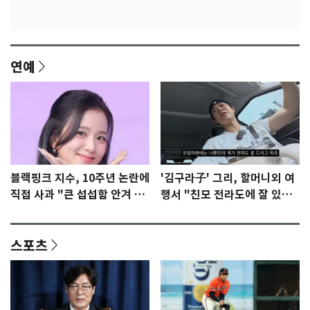
연예
블랙핑크 지수, 10주년 논란에
'김구라子' 그리, 할머니외 여
직접 사과 "큰 섭섭함 안겨 미
행서 "친모 전라도에 잘 있
안"
어"…유튜브서 언급
스포츠