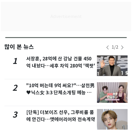
많이 본 뉴스
1
/
2
서장훈, 28억에 산 강남 건물 450
1
억 내놨다…세후 차익 280억 '잭팟'
"10억 버는데 9억 써요?"…삼전男
2
♥닉스女 3:3 단체소개팅 예능 화
제
[단독] 더보이즈 선우, 그루비룸 품
3
에 안긴다…앳에어리어와 전속계약