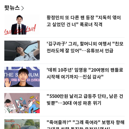
핫뉴스
황정민의 또 다른 팬 등장 "지독히 엮이
고 싶었던 건 너" 폭로녀 직격
'김구라子' 그리, 할머니외 여행서 "친모
전라도에 잘 있어"…유튜브서 언급
'데뷔 10주년' 임영웅 "20여명의 팬들로
시작해 여기까지…진심 감사"
"5500만원 날리고 급등주 단타, 남은 건
빚뿐"…30대 여성 파혼 위기
"죽여줄까?" "그래 죽여라" 보행자 향해