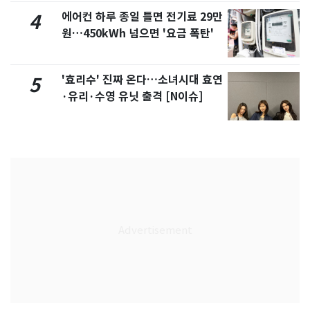
에어컨 하루 종일 틀면 전기료 29만
4
원…450kWh 넘으면 '요금 폭탄'
'효리수' 진짜 온다…소녀시대 효연
5
·유리·수영 유닛 출격 [N이슈]