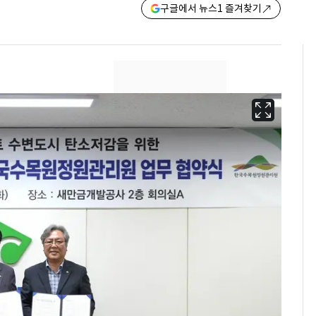
구글에서 뉴스1 즐겨찾기
펄펄 끓는 서울, 40도
6
돌파하나…한낮 39도
폭염[오늘날씨]