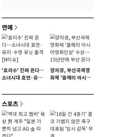
연예
'효리수' 진짜 온다…
양자경, 부산국제영
소녀시대 효연·유리·
화제 '올해의 아시아
수영 유닛 출격 [N이
영화인상' 수상…15
슈]
년만에 부산 온다
스포츠