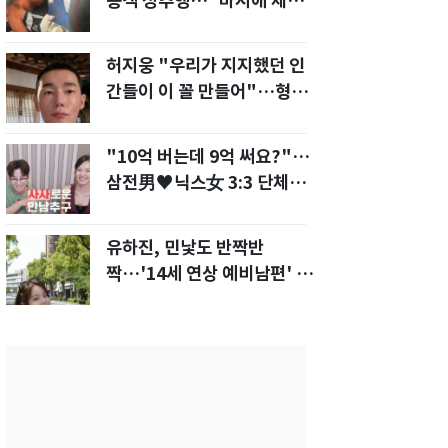
승객 성추행…"바지에 체액
까지 묻었다"
허지웅 "우리가 지지했던 인
간들이 이 꼴 만들어"…형소
법 개정안에 발끈
"10억 버는데 9억 써요?"…
삼전男♥닉스女 3:3 단체소
개팅 예능 화제
유하진, 민낯도 반짝반
짝…'14세 연상 예비남편' 강
균성이 반한 청순 미모