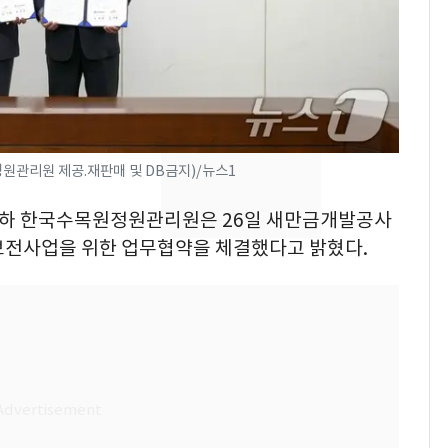
[단독]"이번 역은 신논
7
현, 토스역입니다"…서
울 지하철에 토스 이름
새겼다
SK하이닉스 또 프리마
8
켓 하한가…달랑 11주
에 시초가 소동
원관리원 제공.재판매 및 DB금지)/뉴스1
"캐리비안 베이 여자 탈
9
청 산하 한국수목원정원관리원은 26일 새만금개발공사
의실에 남자가 있어
보전사업을 위한 업무협약을 체결했다고 밝혔다.
요"…경찰 수사
전남광주통합특별시 정
10
무부시장 후보 백승주·
윤난실 지명