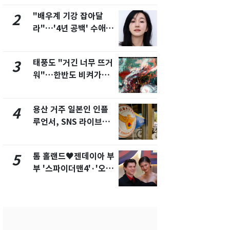
제
"배우계 기강 잡아달
[단독]"이번
2
7
라"…'4년 공백' 수애,
현, 토스역
SNS 오픈·프로필 공개
울 지하철에
화제
새겼다
태풍도 "거긴 너무 뜨거
SK하이닉스
3
8
워"…한반도 비켜가는
켓 하한가…
'돌핀'과 '찬홈'
에 시초가 
용산 거주 일본인 인플
"캐리비안 
4
9
루언서, SNS 라이브방
의실에 남자
송 도중 사망
요"…경찰 
톰 홀랜드♥젠데이아 부
전남광주통
5
10
부 '스파이더맨4'·'오디
무부시장 후
세이'로 극장 장악
윤난실 지명