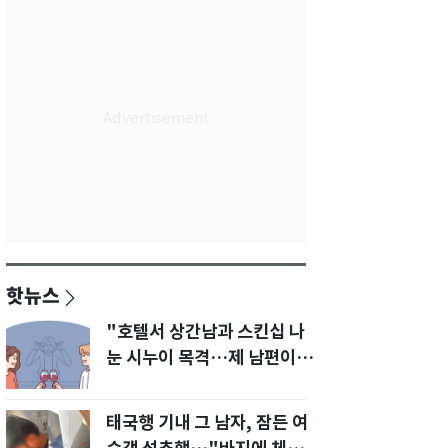
핫뉴스
"호텔서 상간남과 스킨십 나
눈 시누이 목격…제 남편이
입 다물라 하네요"
태국행 기내 그 남자, 잠든 여