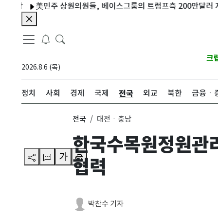
美민주 상원의원들, 베이스그룹의 트럼프측 200만달러 지급 조
크
2026.8.6 (목)
전국
정치
사회
경제
국제
외교
북한
금융ㆍ
전국
대전ㆍ충남
한국수목원정원관리
가
협력
박찬수 기자