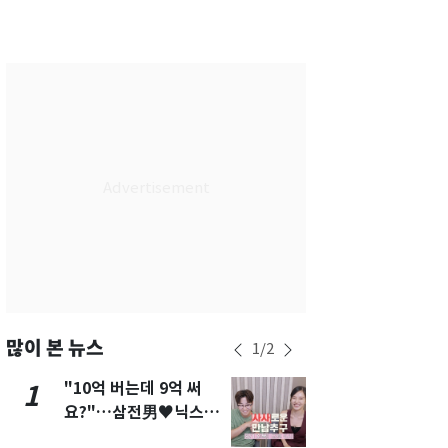
서울
29
℃
부산
26
℃
대구
26
℃
인천
27
℃
광주
25
℃
대전
26
℃
울산
25
℃
강릉
23
℃
제주
26
℃
많이 본 뉴스
1
/
2
"10억 버는데 9억 써
펄펄 끓는 서
1
6
요?"…삼전男♥닉스女
돌파하나…한
3:3 단체소개팅 예능 화
폭염[오늘날