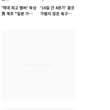
'역대 최고 멤버' 육상
'16일 간 4경기' 결코
男 계주 "일본 가뿐히
가볍지 않은 축구대
넘고 AG 金 따겠다"
표팀 '임시 감독' 무게