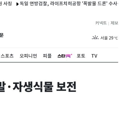
독일 연방검찰, 라이프치히공항 '폭발물 드론' 수사…"중대 공격"
커넥트
제보
|
제주
26
℃
문
서울
29
℃
부산
26
℃
스포츠
오피니언
피플
포토
TV
대구
26
℃
인천
27
℃
발·자생식물 보전
광주
25
℃
대전
26
℃
울산
25
℃
강릉
23
℃
제주
26
℃