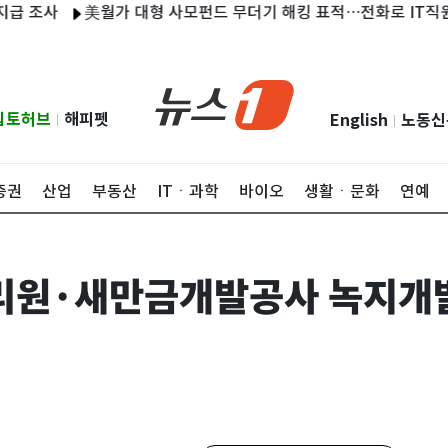
사
美월가 대형 사모펀드 무더기 해킹 표적…전화로 IT직원 사칭
립토허브
해피펫
English
노동신
|
|
증권
산업
부동산
ITㆍ과학
바이오
생활ㆍ문화
연예
원·새만금개발공사 녹지개