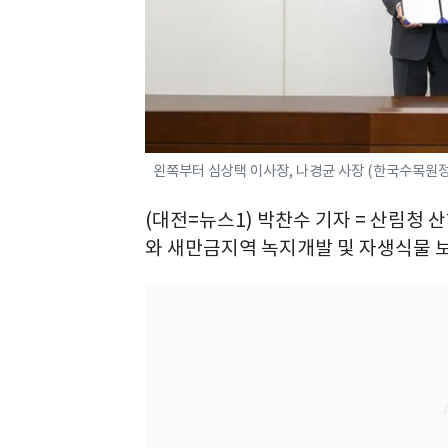
왼쪽부터 심상택 이사장, 나경균 사장 (한국수목원정
(대전=뉴스1) 박찬수 기자 = 산림
와 새만금지역 녹지개발 및 자생식물 