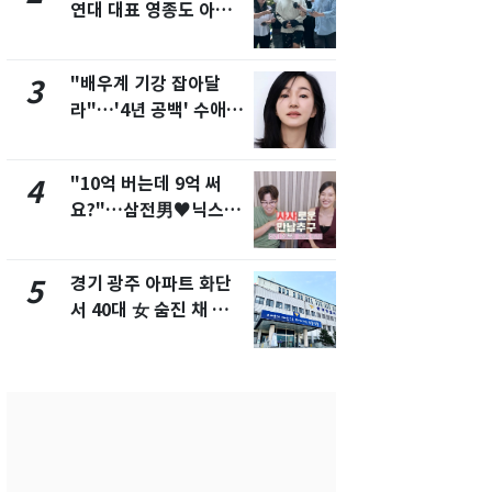
연대 대표 영종도 아파
"주주 환원 
트서 숨진 채 발견
확대할 것" 
"배우계 기강 잡아달
태풍도 "거
3
8
라"…'4년 공백' 수애,
워"…한반도
SNS 오픈·프로필 공개
'돌핀'과 '찬
화제
"10억 버는데 9억 써
"하늘로 떠
4
9
요?"…삼전男♥닉스女
속"…이현주
3:3 단체소개팅 예능 화
번째 모발 
제
경기 광주 아파트 화단
[단독] 아내
5
10
서 40대 女 숨진 채 발
성매매 여성
견…시신 옆엔 '이불'
아 때려 살해
형