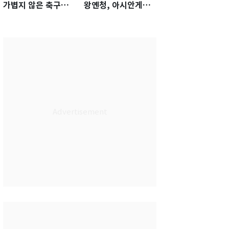
가볍지 않은 축구대
왕옌청, 아시안게임
표팀 '임시 감독' 무게
서 한국전 '표적 등판'
가능성