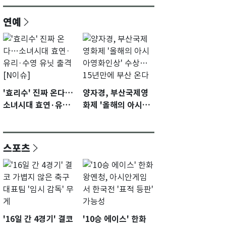
연예
'효리수' 진짜 온다…
양자경, 부산국제영
소녀시대 효연·유리·
화제 '올해의 아시아
수영 유닛 출격 [N이
영화인상' 수상…15
슈]
년만에 부산 온다
스포츠
'16일 간 4경기' 결코
'10승 에이스' 한화