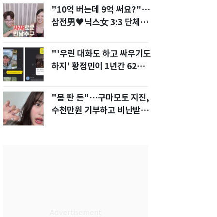
"10억 버는데 9억 써요?"…
삼전男♥닉스女 3:3 단체소
개팅 예능 화제
"'우린 대화도 하고 싸우기도
하지' 황정민이 1년간 62차례
먼저 전화"
"몸 판 돈"…구마모토 지진,
수천만원 기부하고 비난받은
성인물 배우