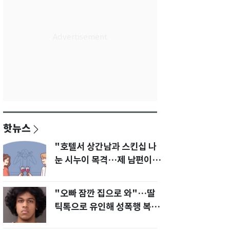
핫뉴스
"호텔서 상간남과 스킨십 나
눈 시누이 목격…제 남편이
입 다물라 하네요"
"오빠 잠깐 집으로 와"…딸
틱톡으로 유인해 성폭행 복수
한 아빠