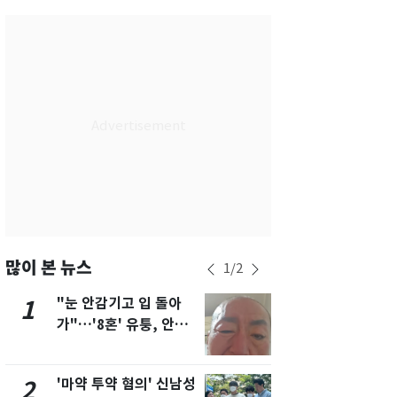
서울
35
℃
부산
34
℃
대구
36
℃
인천
36
℃
광주
35
℃
대전
35
℃
울산
31
℃
강릉
30
℃
많이 본 뉴스
1
/
2
제주
31
℃
"눈 안감기고 입 돌아
용산 거주 
1
6
가"…'8혼' 유퉁, 안면
루언서, SN
마비 근황 유튜브서 공
송 도중 사망
개
'마약 투약 혐의' 신남성
삼성전자·S
2
7