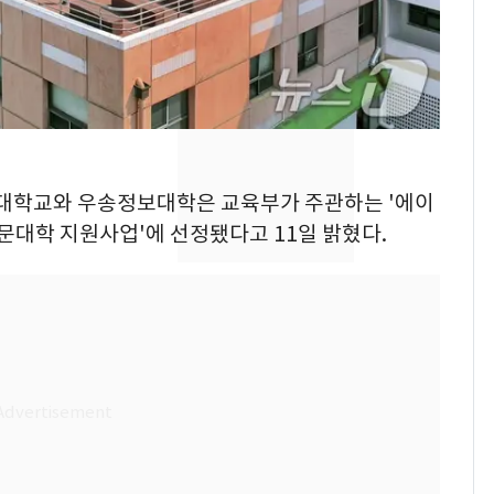
"주주 환원 의미 있게
확대할 것" 약속
태풍도 "거긴 너무 뜨거
8
워"…한반도 비켜가는
'돌핀'과 '찬홈'
"하늘로 떠난 딸과의 약
9
보건대학교와 우송정보대학은 교육부가 주관하는 '에이
속"…이현주 경사, 세
중점 전문대학 지원사업'에 선정됐다고 11일 밝혔다.
번째 모발 기부
[단독] 아내 가출하자
10
성매매 여성 부르고 영
아 때려 살해한 친부, 중
형