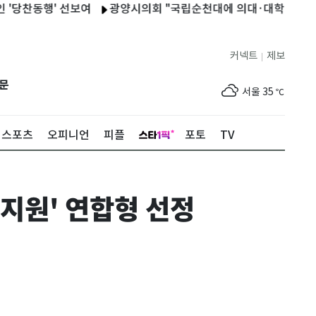
동행' 선보여
광양시의회 "국립순천대에 의대·대학병원 조속히 
커넥트
제보
|
제주
31
℃
문
서울
35
℃
부산
34
℃
스포츠
오피니언
피플
포토
TV
대구
36
℃
인천
36
℃
 지원' 연합형 선정
광주
35
℃
대전
35
℃
울산
31
℃
강릉
30
℃
제주
31
℃