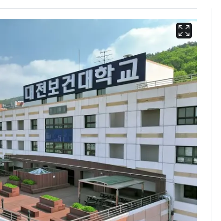
용산 거주 일본인 인플
6
루언서, SNS 라이브방
송 도중 사망
삼성전자·SK하이닉스
7