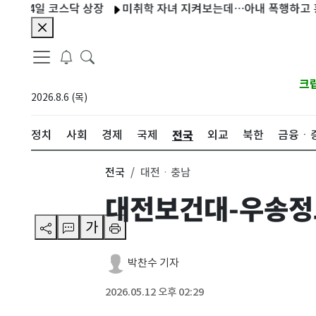
4일 코스닥 상장
미취학 자녀 지켜보는데…아내 폭행하고 흉기 위협
크
2026.8.6 (목)
전국
정치
사회
경제
국제
외교
북한
금융ㆍ
전국
대전ㆍ충남
대전보건대-우송정보대
가
박찬수 기자
2026.05.12 오후 02:29