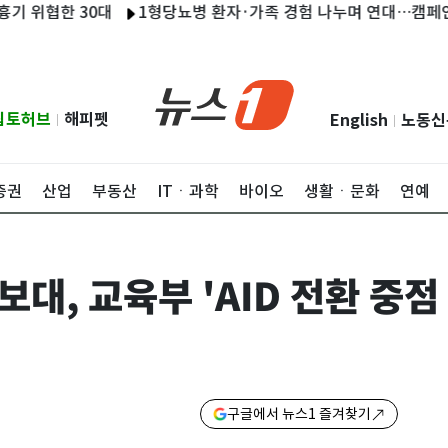
한 30대
1형당뇨병 환자·가족 경험 나누며 연대…캠페인 '당찬
립토허브
해피펫
English
노동신
|
|
증권
산업
부동산
ITㆍ과학
바이오
생활ㆍ문화
연예
, 교육부 'AID 전환 중점
구글에서 뉴스1 즐겨찾기