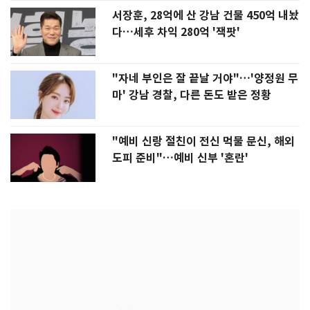
서장훈, 28억에 산 강남 건물 450억 내놨
다…세후 차익 280억 '잭팟'
"자네 부인은 잘 끝날 거야"…'양정원 무
마' 강남 경찰, 다른 돈도 받은 정황
"예비 신랑 절친이 전신 먹물 문신, 해외
도피 준비"…예비 신부 '혼란'