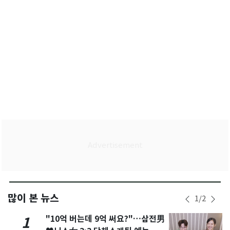
많이 본 뉴스
1
/
2
"10억 버는데 9억 써요?"…삼전男
1