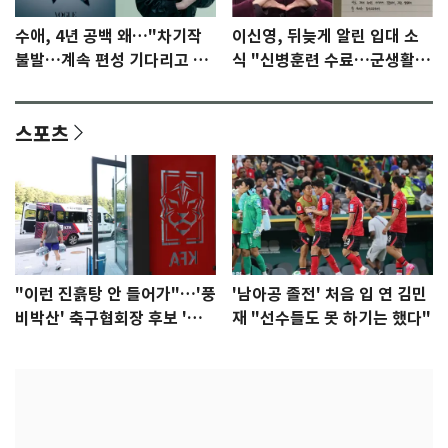
수애, 4년 공백 왜…"차기작
이신영, 뒤늦게 알린 입대 소
불발…계속 편성 기다리고 있
식 "신병훈련 수료…군생활
다"
집중"
스포츠
"이런 진흙탕 안 들어가"…'풍
'남아공 졸전' 처음 입 연 김민
비박산' 축구협회장 후보 '실
재 "선수들도 못 하기는 했다"
종'