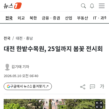
제
전국
외교
북한
금융ㆍ증권
산업
부동산
ITㆍ과학
전국
대전ㆍ충남
대전 한밭수목원, 25일까지 봄꽃 전시회
김기태 기자
2026.05.10 오전 08:40
가
구글에서 뉴스1 즐겨찾기