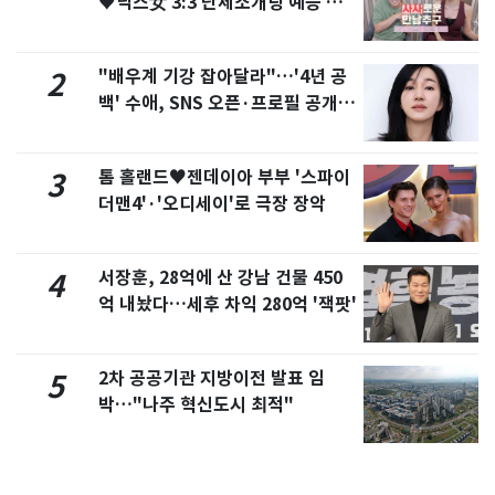
♥닉스女 3:3 단체소개팅 예능 화
제
"배우계 기강 잡아달라"…'4년 공
2
백' 수애, SNS 오픈·프로필 공개
화제
톰 홀랜드♥젠데이아 부부 '스파이
3
더맨4'·'오디세이'로 극장 장악
서장훈, 28억에 산 강남 건물 450
4
억 내놨다…세후 차익 280억 '잭팟'
2차 공공기관 지방이전 발표 임
5
박…"나주 혁신도시 최적"