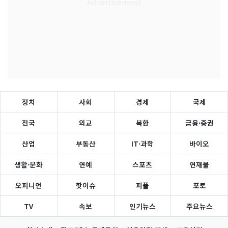
정치
사회
경제
국제
전국
외교
북한
금융·증권
산업
부동산
IT·과학
바이오
생활·문화
연예
스포츠
연재물
오피니언
핫이슈
피플
포토
TV
속보
인기뉴스
주요뉴스