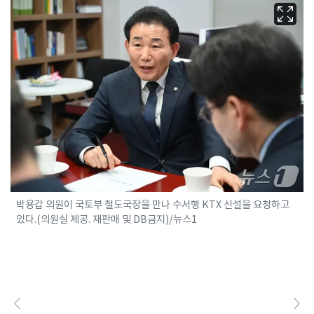
박용갑 의원이 국토부 철도국장을 만나 수서행 KTX 신설을 요청하고
있다.(의원실 제공. 재판매 및 DB금지)/뉴스1