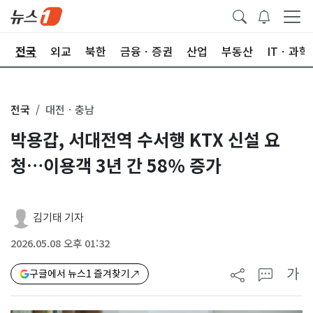
제
전국
외교
북한
금융ㆍ증권
산업
부동산
ITㆍ과학
전국
대전ㆍ충남
박용갑, 서대전역 수서행 KTX 신설 요
청…이용객 3년 간 58％ 증가
김기태 기자
2026.05.08 오후 01:32
가
구글에서 뉴스1 즐겨찾기