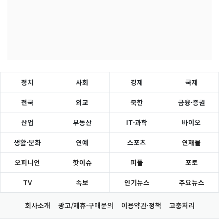
정치
사회
경제
국제
전국
외교
북한
금융·증권
산업
부동산
IT·과학
바이오
생활·문화
연예
스포츠
연재물
오피니언
핫이슈
피플
포토
TV
속보
인기뉴스
주요뉴스
회사소개
광고/제휴·구매문의
이용약관·정책
고충처리