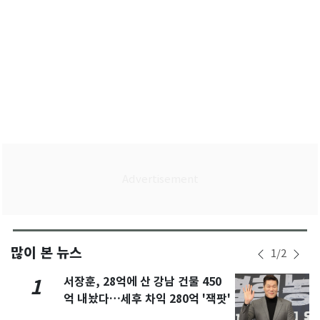
많이 본 뉴스
1
/
2
서장훈, 28억에 산 강남 건물 450
1
억 내놨다…세후 차익 280억 '잭팟'