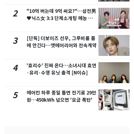
"10억 버는데 9억 써요?"…삼전男
2
♥닉스女 3:3 단체소개팅 예능 화
제
[단독] 더보이즈 선우, 그루비룸 품
3
에 안긴다…앳에어리어와 전속계약
'효리수' 진짜 온다…소녀시대 효연
4
·유리·수영 유닛 출격 [N이슈]
에어컨 하루 종일 틀면 전기료 29만
5
원…450kWh 넘으면 '요금 폭탄'