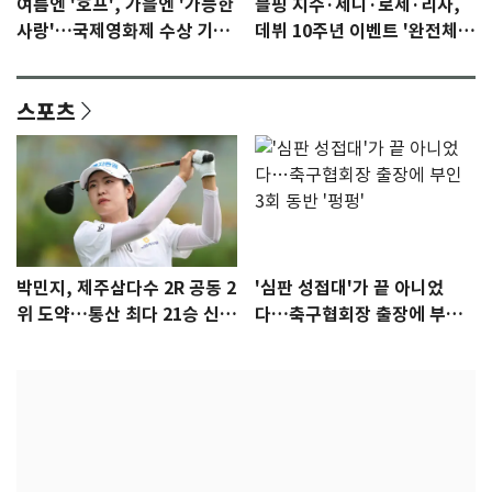
여름엔 '호프', 가을엔 '가능한
블핑 지수·제니·로제·리사,
사랑'…국제영화제 수상 기대
데뷔 10주년 이벤트 '완전체'
감 [N이슈]
참석 확정…기대감 UP
스포츠
박민지, 제주삼다수 2R 공동 2
'심판 성접대'가 끝 아니었
위 도약…통산 최다 21승 신기
다…축구협회장 출장에 부인
록 도전
3회 동반 '펑펑'