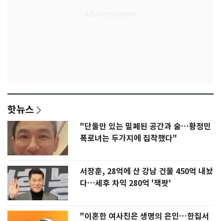
핫뉴스
"단둘만 있는 밀폐된 공간과 술…황정민
폭로녀는 두가지에 집착했다"
서장훈, 28억에 산 강남 건물 450억 내놨
다…세후 차익 280억 '잭팟'
"이혼한 여사친은 생명의 은인…한집서