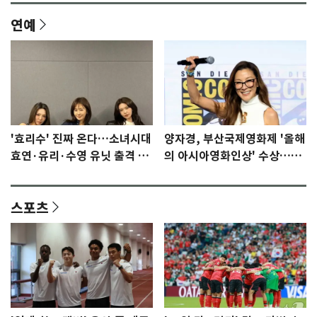
연예
'효리수' 진짜 온다…소녀시대
양자경, 부산국제영화제 '올해
효연·유리·수영 유닛 출격 [N
의 아시아영화인상' 수상…15
이슈]
년만에 부산 온다
스포츠