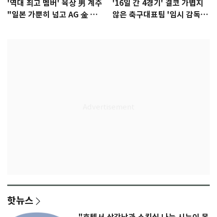
'역대 최고 멤버' 육상 男 계주
'16일 간 4경기' 결코 가볍지
"일본 가뿐히 넘고 AG 金 따겠
않은 축구대표팀 '임시 감독'
다"
무게
핫뉴스