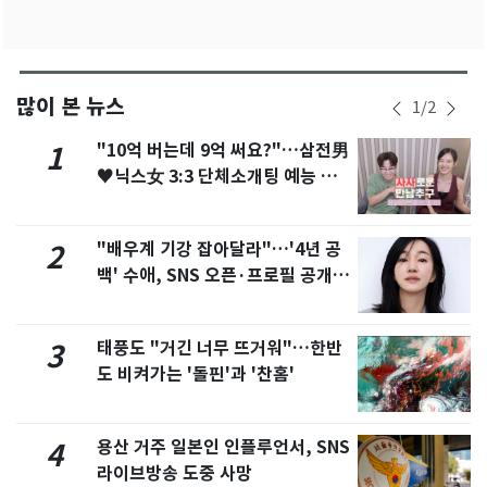
많이 본 뉴스
1
/
2
"10억 버는데 9억 써요?"…삼전男
1
♥닉스女 3:3 단체소개팅 예능 화
제
"배우계 기강 잡아달라"…'4년 공
2
백' 수애, SNS 오픈·프로필 공개
화제
태풍도 "거긴 너무 뜨거워"…한반
3
도 비켜가는 '돌핀'과 '찬홈'
용산 거주 일본인 인플루언서, SNS
4
라이브방송 도중 사망