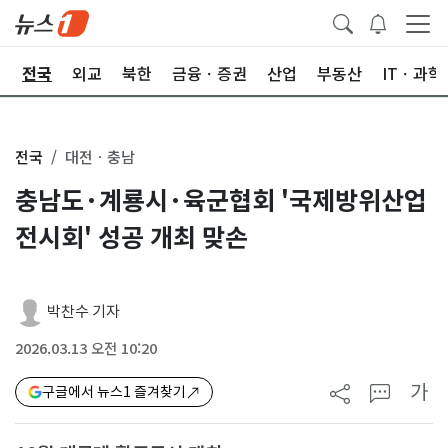
제
전국
외교
북한
금융ㆍ증권
산업
부동산
ITㆍ과학
전국
대전ㆍ충남
충남도·계룡시·육군협회 '국제방위산업
전시회' 성공 개최 맞손
박찬수 기자
2026.03.13 오전 10:20
가
구글에서 뉴스1 즐겨찾기