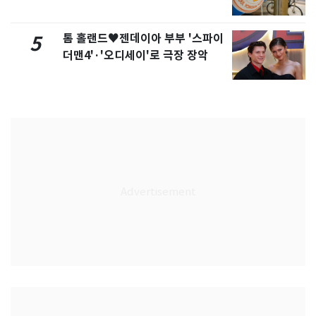
톰 홀랜드♥젠데이아 부부 '스파이
5
더맨4'·'오디세이'로 극장 장악