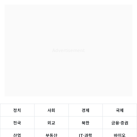
정치
사회
경제
국제
전국
외교
북한
금융·증권
산업
부동산
IT·과학
바이오