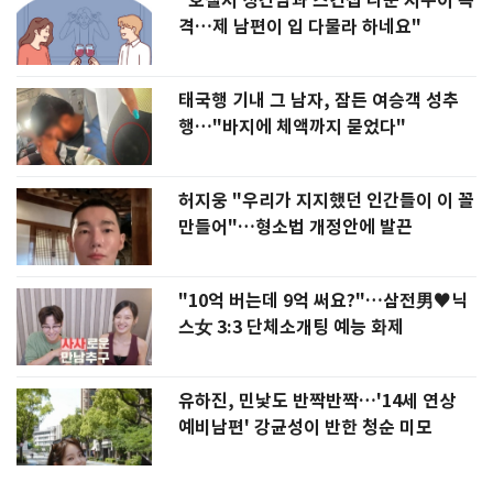
"호텔서 상간남과 스킨십 나눈 시누이 목
격…제 남편이 입 다물라 하네요"
태국행 기내 그 남자, 잠든 여승객 성추
행…"바지에 체액까지 묻었다"
허지웅 "우리가 지지했던 인간들이 이 꼴
만들어"…형소법 개정안에 발끈
"10억 버는데 9억 써요?"…삼전男♥닉
스女 3:3 단체소개팅 예능 화제
유하진, 민낯도 반짝반짝…'14세 연상
예비남편' 강균성이 반한 청순 미모