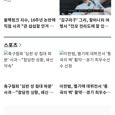
블랙핑크 지수, 10주년 논란에
'김구라子' 그리, 할머니외 여
직접 사과 "큰 섭섭함 안겨 미
행서 "친모 전라도에 잘 있
안"
어"…유튜브서 언급
스포츠
축구협회 '심판 성 접대 파문'
이한범, 벨기에 데뷔전서 '통
사과…"참담한 상황, 쇄신 약
곡의 벽' 활약…경기 최우수선
속"
수 선정