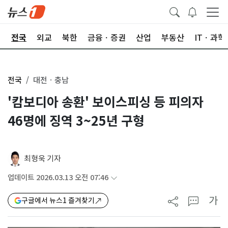
제
전국
외교
북한
금융ㆍ증권
산업
부동산
ITㆍ과학
전국
대전ㆍ충남
'캄보디아 송환' 보이스피싱 등 피의자
46명에 징역 3~25년 구형
최형욱 기자
업데이트 2026.03.13 오전 07:46
가
구글에서 뉴스1 즐겨찾기