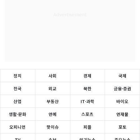
정치
사회
경제
국제
전국
외교
북한
금융·증권
산업
부동산
IT·과학
바이오
생활·문화
연예
스포츠
연재물
오피니언
핫이슈
피플
포토
TV
속보
인기뉴스
주요뉴스