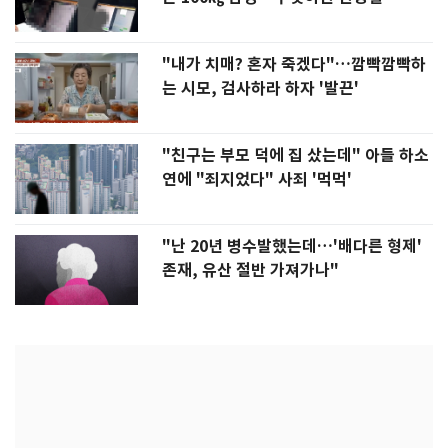
"내가 치매? 혼자 죽겠다"…깜빡깜빡하
는 시모, 검사하라 하자 '발끈'
"친구는 부모 덕에 집 샀는데" 아들 하소
연에 "죄지었다" 사죄 '먹먹'
"난 20년 병수발했는데…'배다른 형제'
존재, 유산 절반 가져가나"