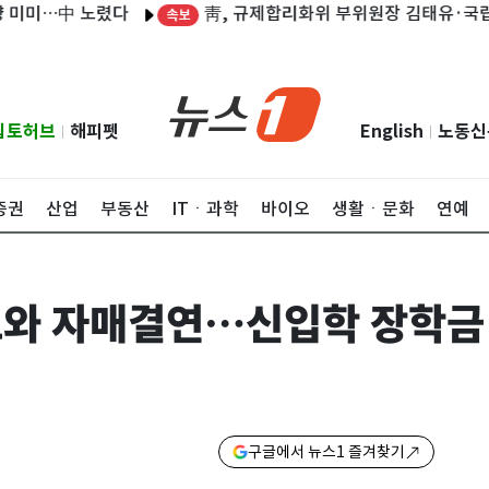
靑, 규제합리화위 부위원장 김태유·국립외교원
…中 노렸다
속보
립토허브
해피펫
English
노동신
|
|
증권
산업
부동산
ITㆍ과학
바이오
생활ㆍ문화
연예
고와 자매결연…신입학 장학금
구글에서 뉴스1 즐겨찾기