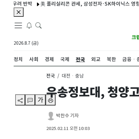
우려 반박
美 폴리실리콘 관세, 삼성전자·SK하이닉스 영향 미미
크
2026.8.7 (금)
전국
정치
사회
경제
국제
외교
북한
금융ㆍ
전국
대전ㆍ충남
우송정보대, 청양
가
박찬수 기자
2025.02.11 오전 10:03