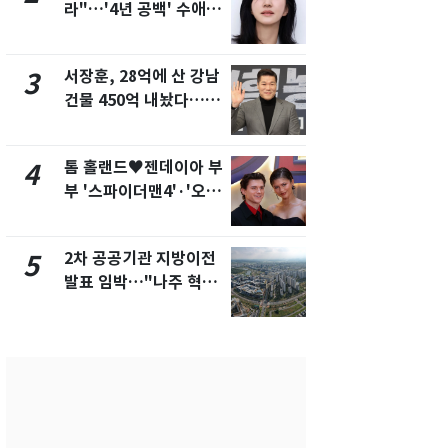
라"…'4년 공백' 수애,
의실에 남자
SNS 오픈·프로필 공개
요"…경찰 
화제
서장훈, 28억에 산 강남
2600만명 
3
8
건물 450억 내놨다…세
나나킥 베이
후 차익 280억 '잭팟'
의 깜짝 선물
톰 홀랜드♥젠데이아 부
축구협회, 
4
9
부 '스파이더맨4'·'오디
들 10여명 대
세이'로 극장 장악
대' 의혹…
픽 예선 등
2차 공공기관 지방이전
美 상원 클
5
10
발표 임박…"나주 혁신
리 난항…민
도시 최적"
·AML 보완