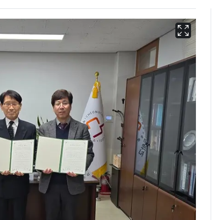
에어컨 하루 종일 틀면
6
전기료 29만 원…
450kWh 넘으면 '요금
폭탄'
"캐리비안 베이 여자 탈
7