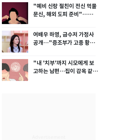
"예비 신랑 절친이 전신 먹물
문신, 해외 도피 준비"…예비
신부 '혼란'
여배우 하영, 금수저 가정사
공개…"증조부가 고종 황제
주치의"
"내 '치부'까지 시모에게 보
고하는 남편…집이 감옥 같
다" 아내 고통