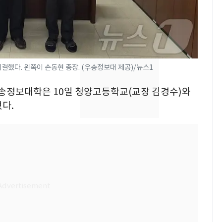
의실에 남자가 있어
요"…경찰 수사
2600만명 사로잡은 '바
8
나나킥 베이비'…농심
의 깜짝 선물
했다. 왼쪽이 손동현 총장. (우송정보대 제공)/뉴스1
축구협회, 외국인 심판
9
우송정보대학은 10일 청양고등학교(교장 김경수)와
들 10여명 대상 '성 접
다.
대' 의혹…월드컵·올림
픽 예선 등
美 상원 클래리티법 처
10
리 난항…민주당 "윤리
·AML 보완 우선"