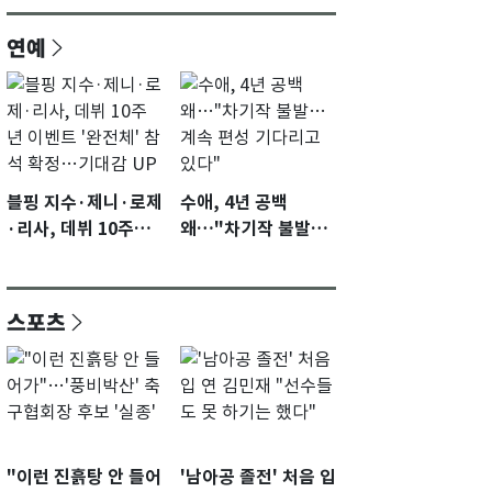
연예
블핑 지수·제니·로제
수애, 4년 공백
·리사, 데뷔 10주년
왜…"차기작 불발…
이벤트 '완전체' 참석
계속 편성 기다리고
확정…기대감 UP
있다"
스포츠
"이런 진흙탕 안 들어
'남아공 졸전' 처음 입