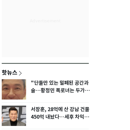
핫뉴스
"단둘만 있는 밀폐된 공간과
술…황정민 폭로녀는 두가지
에 집착했다"
서장훈, 28억에 산 강남 건물
450억 내놨다…세후 차익
280억 '잭팟'