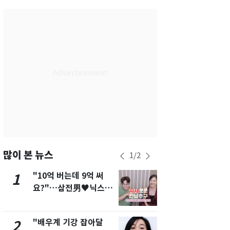
서울
35
℃
부산
35
℃
대구
37
℃
인천
36
℃
광주
37
℃
대전
37
℃
울산
34
℃
강릉
31
℃
많이 본 뉴스
1
/
2
제주
31
℃
"10억 버는데 9억 써
에어컨 하루
1
6
요?"…삼전男♥닉스女
전기료 29만
3:3 단체소개팅 예능 화
450kWh 
제
폭탄'
"배우계 기강 잡아달
"캐리비안 
2
7