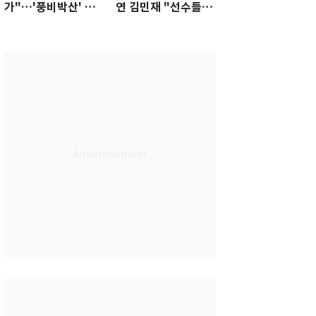
가"…'풍비박산' 축
연 김민재 "선수들도
구협회장 후보 '실종'
못 하기는 했다"