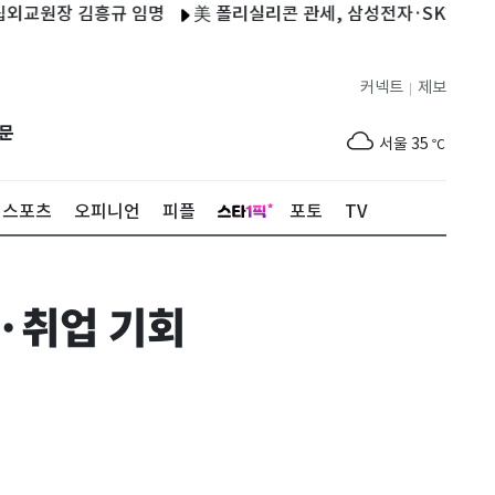
장 김흥규 임명
美 폴리실리콘 관세, 삼성전자·SK하이닉스 영향
커넥트
제보
|
제주
31
℃
문
서울
35
℃
부산
35
℃
스포츠
오피니언
피플
포토
TV
대구
37
℃
인천
36
℃
·취업 기회
광주
37
℃
대전
37
℃
울산
34
℃
강릉
31
℃
제주
31
℃