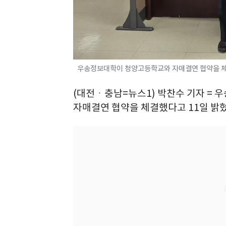
우송정보대학이 청양고등학교와 자매결연 협약을 체결
(대전ㆍ충남=뉴스1) 박찬수 기자 = 
자매결연 협약을 체결했다고 11일 밝혔