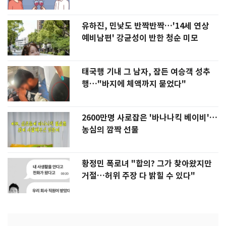
유하진, 민낯도 반짝반짝…'14세 연상
예비남편' 강균성이 반한 청순 미모
태국행 기내 그 남자, 잠든 여승객 성추
행…"바지에 체액까지 묻었다"
2600만명 사로잡은 '바나나킥 베이비'…
농심의 깜짝 선물
황정민 폭로녀 "합의? 그가 찾아왔지만
거절…허위 주장 다 밝힐 수 있다"