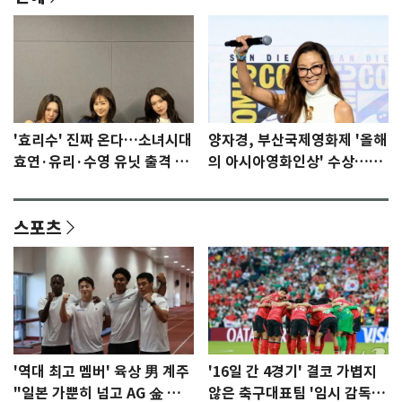
'효리수' 진짜 온다…소녀시대
양자경, 부산국제영화제 '올해
효연·유리·수영 유닛 출격 [N
의 아시아영화인상' 수상…15
이슈]
년만에 부산 온다
스포츠
'역대 최고 멤버' 육상 男 계주
'16일 간 4경기' 결코 가볍지
"일본 가뿐히 넘고 AG 金 따겠
않은 축구대표팀 '임시 감독'