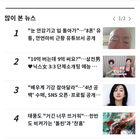
많이 본 뉴스
1
/
2
"눈 안감기고 입 돌아가"…'8혼' 유
1
퉁, 안면마비 근황 유튜브서 공개
"10억 버는데 9억 써요?"…삼전男
2
♥닉스女 3:3 단체소개팅 예능 화
제
"배우계 기강 잡아달라"…'4년 공
3
백' 수애, SNS 오픈·프로필 공개
화제
태풍도 "거긴 너무 뜨거워"…한반
4
도 비켜가는 '돌핀'과 '찬홈'