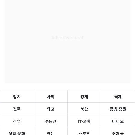
정치
사회
경제
국제
전국
외교
북한
금융·증권
산업
부동산
IT·과학
바이오
생활·문화
연예
스포츠
연재물