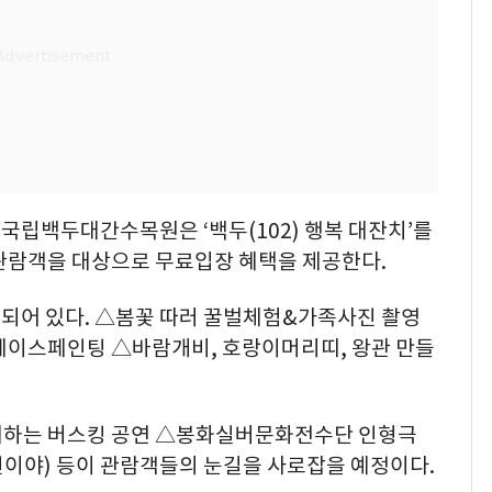
국립백두대간수목원은 ‘백두(102) 행복 대잔치’를
 관람객을 대상으로 무료입장 혜택을 제공한다.
되어 있다. △봄꽃 따러 꿀벌체험&가족사진 촬영
페이스페인팅 △바람개비, 호랑이머리띠, 왕관 만들
께하는 버스킹 공연 △봉화실버문화전수단 인형극
어린이야) 등이 관람객들의 눈길을 사로잡을 예정이다.