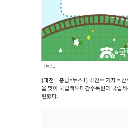
/뉴스1
(대전ㆍ충남=뉴스1) 박찬수 기자 = 
을 맞아 국립백두대간수목원과 국립세
련했다.