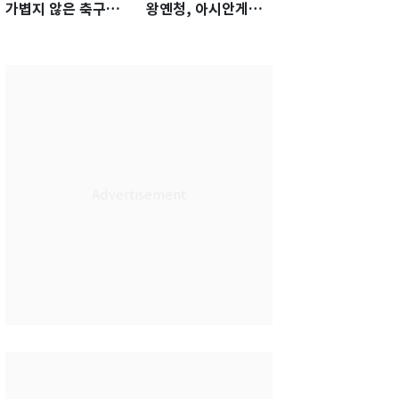
가볍지 않은 축구대
왕옌청, 아시안게임
표팀 '임시 감독' 무게
서 한국전 '표적 등판'
가능성