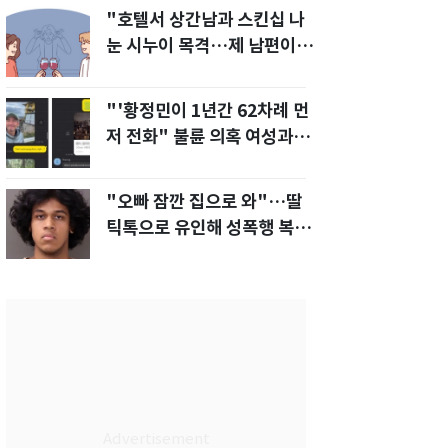
"호텔서 상간남과 스킨십 나
눈 시누이 목격…제 남편이
입 다물라 하네요"
"'황정민이 1년간 62차례 먼
저 전화" 불륜 의혹 여성과의
통화내역 공개
"오빠 잠깐 집으로 와"…딸
틱톡으로 유인해 성폭행 복수
한 아빠