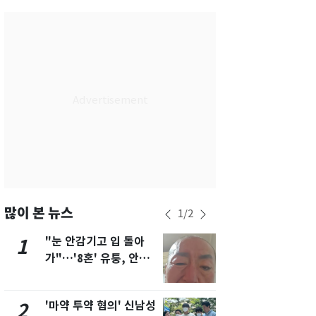
서울
37
℃
부산
33
℃
대구
37
℃
인천
36
℃
광주
36
℃
대전
35
℃
울산
32
℃
강릉
30
℃
많이 본 뉴스
1
/
2
제주
31
℃
"눈 안감기고 입 돌아
용산 거주 
1
6
가"…'8혼' 유퉁, 안면
루언서, SN
마비 근황 유튜브서 공
송 도중 사망
개
'마약 투약 혐의' 신남성
태풍도 "거
2
7