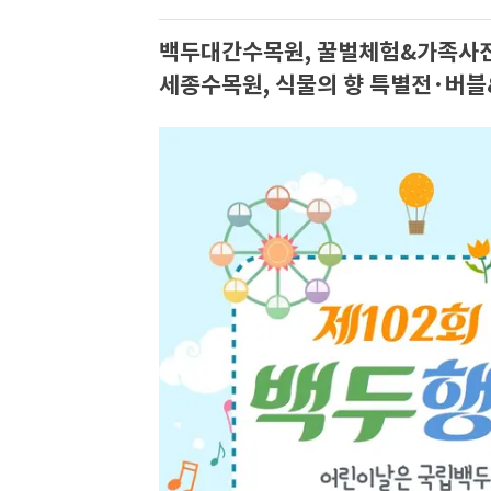
백두대간수목원, 꿀벌체험&가족사
세종수목원, 식물의 향 특별전·버