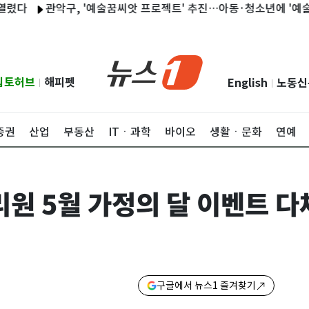
관악구, '예술꿈씨앗 프로젝트' 추진…아동·청소년에 '예술꿈키트'
립토허브
해피펫
English
노동신
|
|
증권
산업
부동산
ITㆍ과학
바이오
생활ㆍ문화
연예
 5월 가정의 달 이벤트 다
구글에서 뉴스1 즐겨찾기