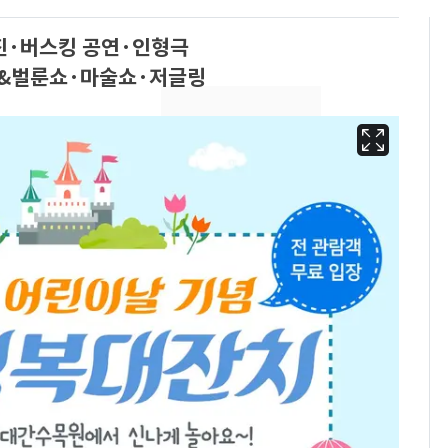
진·버스킹 공연·인형극
블&벌룬쇼·마술쇼·저글링
용산 거주 일본인 인플
6
루언서, SNS 라이브방
송 도중 사망
태풍도 "거긴 너무 뜨거
7