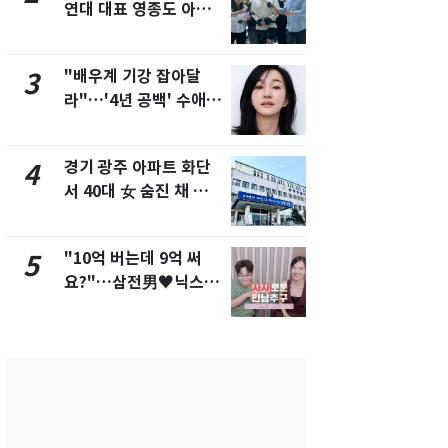
연대 대표 영종도 아파
워"…한반도
트서 숨진 채 발견
'돌핀'과 '찬
"배우계 기강 잡아달
삼성전자·S
3
8
라"…'4년 공백' 수애,
"주주 환원 
SNS 오픈·프로필 공개
확대할 것" 
화제
경기 광주 아파트 화단
"하늘로 떠
4
9
서 40대 女 숨진 채 발
속"…이현주
견…시신 옆엔 '이불'
번째 모발 
"10억 버는데 9억 써
[단독] 아내
5
10
요?"…삼전男♥닉스女
성매매 여성
3:3 단체소개팅 예능 화
아 때려 살해
제
형