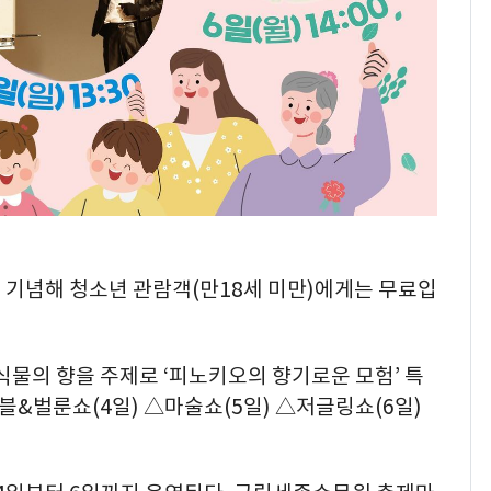
 기념해 청소년 관람객(만18세 미만)에게는 무료입
의 향을 주제로 ‘피노키오의 향기로운 모험’ 특
&벌룬쇼(4일) △마술쇼(5일) △저글링쇼(6일)