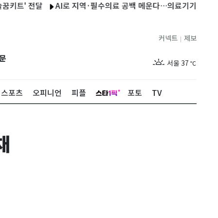
 전달
AI로 지역·필수의료 공백 메운다…의료기기 시장 '대전환' 
커넥트
제보
|
제주
31
℃
문
서울
37
℃
부산
33
℃
스포츠
오피니언
피플
포토
TV
대구
37
℃
인천
36
℃
채
광주
36
℃
대전
35
℃
울산
32
℃
강릉
30
℃
제주
31
℃