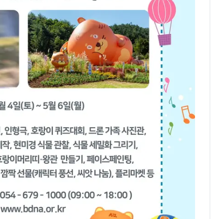
워"…한반도 비켜가는
'돌핀'과 '찬홈'
삼성전자·SK하이닉스
8
"주주 환원 의미 있게
확대할 것" 약속
"하늘로 떠난 딸과의 약
9
속"…이현주 경사, 세
번째 모발 기부
[단독] 아내 가출하자
10
성매매 여성 부르고 영
아 때려 살해한 친부, 중
형