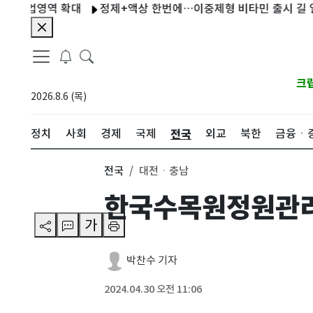
영역 확대
정제+액상 한번에…이중제형 비타민 출시 길 열렸다
크
2026.8.6 (목)
전국
정치
사회
경제
국제
외교
북한
금융ㆍ
전국
대전ㆍ충남
한국수목원정원관리원
가
박찬수 기자
2024.04.30 오전 11:06