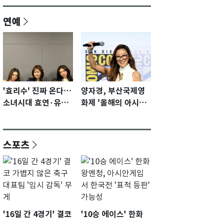
연예
'효리수' 진짜 온다…
양자경, 부산국제영
소녀시대 효연·유리·
화제 '올해의 아시아
수영 유닛 출격 [N이
영화인상' 수상…15
슈]
년만에 부산 온다
스포츠
'16일 간 4경기' 결코
'10승 에이스' 한화