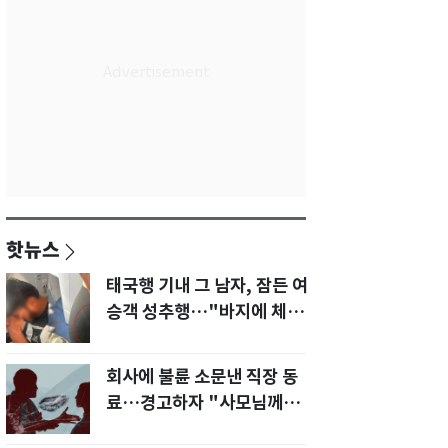
핫뉴스
태국행 기내 그 남자, 잠든 여
승객 성추행…"바지에 체액
까지 묻었다"
회사에 불륜 소문낸 직장 동
료…경고하자 "사모님께도
말씀드리겠다"