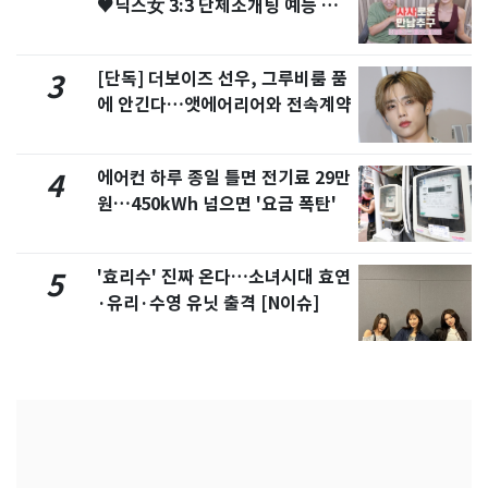
♥닉스女 3:3 단체소개팅 예능 화
제
[단독] 더보이즈 선우, 그루비룸 품
3
에 안긴다…앳에어리어와 전속계약
에어컨 하루 종일 틀면 전기료 29만
4
원…450kWh 넘으면 '요금 폭탄'
'효리수' 진짜 온다…소녀시대 효연
5
·유리·수영 유닛 출격 [N이슈]