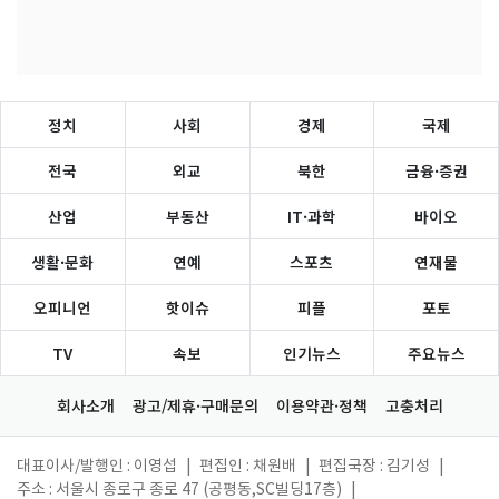
정치
사회
경제
국제
전국
외교
북한
금융·증권
산업
부동산
IT·과학
바이오
생활·문화
연예
스포츠
연재물
오피니언
핫이슈
피플
포토
TV
속보
인기뉴스
주요뉴스
회사소개
광고/제휴·구매문의
이용약관·정책
고충처리
대표이사/발행인 : 이영섭
|
편집인 : 채원배
|
편집국장 : 김기성
|
주소 : 서울시 종로구 종로 47 (공평동,SC빌딩17층)
|