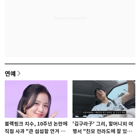
연예
블랙핑크 지수, 10주년 논란에
'김구라子' 그리, 할머니외 여
직접 사과 "큰 섭섭함 안겨 미
행서 "친모 전라도에 잘 있
안"
어"…유튜브서 언급