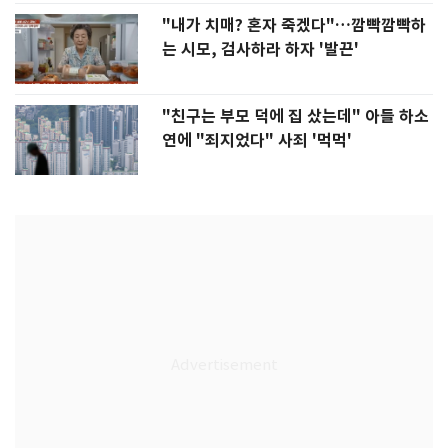
"내가 치매? 혼자 죽겠다"…깜빡깜빡하
는 시모, 검사하라 하자 '발끈'
"친구는 부모 덕에 집 샀는데" 아들 하소
연에 "죄지었다" 사죄 '먹먹'