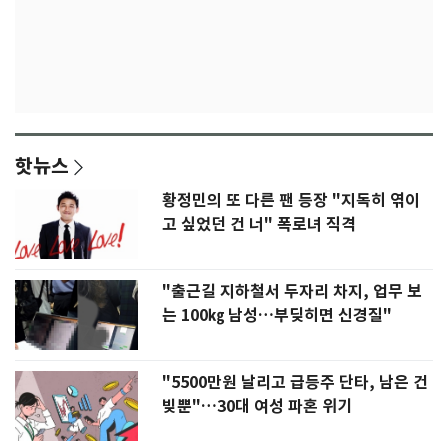
핫뉴스
황정민의 또 다른 팬 등장 "지독히 엮이
고 싶었던 건 너" 폭로녀 직격
"출근길 지하철서 두자리 차지, 업무 보
는 100㎏ 남성…부딪히면 신경질"
"5500만원 날리고 급등주 단타, 남은 건
빚뿐"…30대 여성 파혼 위기