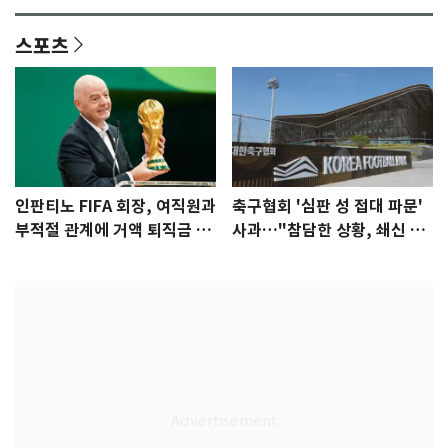
스포츠
인판티노 FIFA 회장, 여직원과
축구협회 '심판 성 접대 파문'
부적절 관계에 거액 퇴직금 지
사과…"참담한 상황, 쇄신 약
급 논란
속"