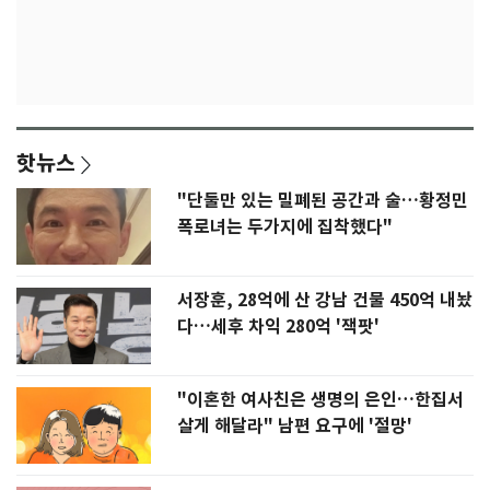
핫뉴스
"단둘만 있는 밀폐된 공간과 술…황정민
폭로녀는 두가지에 집착했다"
서장훈, 28억에 산 강남 건물 450억 내놨
다…세후 차익 280억 '잭팟'
"이혼한 여사친은 생명의 은인…한집서
살게 해달라" 남편 요구에 '절망'