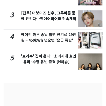
제
[단독] 더보이즈 선우, 그루비룸 품
3
에 안긴다…앳에어리어와 전속계약
에어컨 하루 종일 틀면 전기료 29만
4
원…450kWh 넘으면 '요금 폭탄'
'효리수' 진짜 온다…소녀시대 효연
5
·유리·수영 유닛 출격 [N이슈]