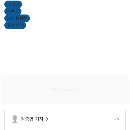
iM뱅크
김준성
초대 은행장
흉상 제막
김종엽 기자