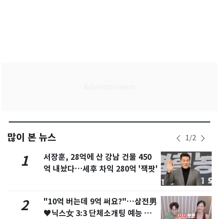
많이 본 뉴스
1
/
2
서장훈, 28억에 산 강남 건물 450
1
억 내놨다…세후 차익 280억 '잭팟'
"10억 버는데 9억 써요?"…삼전男
2
♥닉스女 3:3 단체소개팅 예능 화