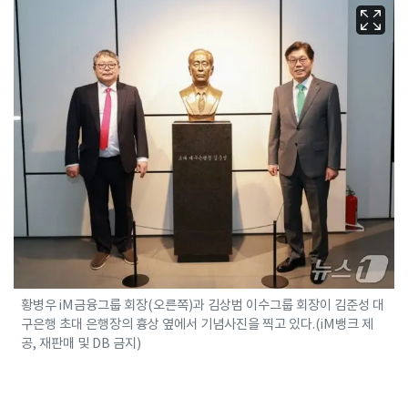
황병우 iM금융그룹 회장(오른쪽)과 김상범 이수그룹 회장이 김준성 대
구은행 초대 은행장의 흉상 옆에서 기념사진을 찍고 있다.(iM뱅크 제
공, 재판매 및 DB 금지)