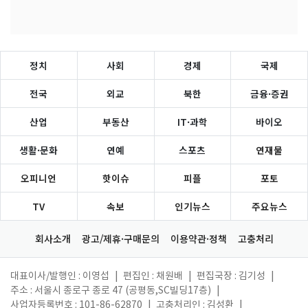
정치
사회
경제
국제
전국
외교
북한
금융·증권
산업
부동산
IT·과학
바이오
생활·문화
연예
스포츠
연재물
오피니언
핫이슈
피플
포토
TV
속보
인기뉴스
주요뉴스
회사소개
광고/제휴·구매문의
이용약관·정책
고충처리
대표이사/발행인 : 이영섭
|
편집인 : 채원배
|
편집국장 : 김기성
|
주소 : 서울시 종로구 종로 47 (공평동,SC빌딩17층)
|
사업자등록번호 : 101-86-62870
|
고충처리인 : 김성환
|