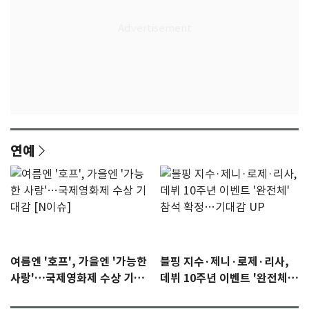
연예
여름엔 '호프', 가을엔 '가능한
블핑 지수·제니·로제·리사,
사랑'…국제영화제 수상 기대
데뷔 10주년 이벤트 '완전체'
감 [N이슈]
참석 확정…기대감 UP