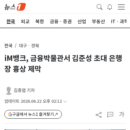
제
전국
외교
북한
금융ㆍ증권
산업
부동산
ITㆍ과학
전국
대구ㆍ경북
iM뱅크, 금융박물관서 김준성 초대 은행
장 흉상 제막
김종엽 기자
업데이트 2026.06.22 오후 02:12
가
구글에서 뉴스1 즐겨찾기