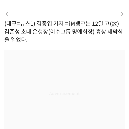
(대구=뉴스1) 김종엽 기자 = iM뱅크는 12일 고(故)
김준성 초대 은행장(이수그룹 명예회장) 흉상 제막식
을 열었다.