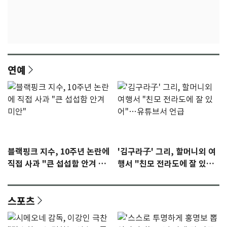
연예
블랙핑크 지수, 10주년 논란에
'김구라子' 그리, 할머니외 여
직접 사과 "큰 섭섭함 안겨 미
행서 "친모 전라도에 잘 있
안"
어"…유튜브서 언급
스포츠