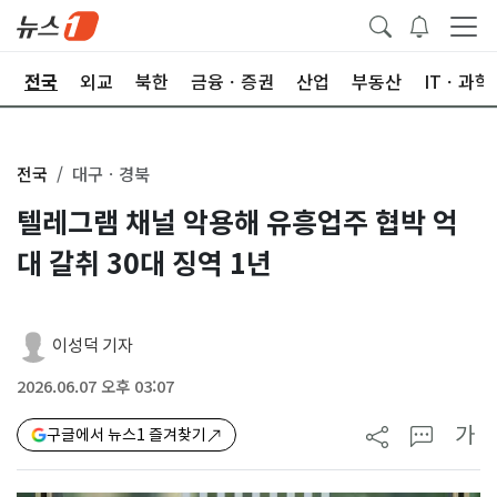
제
전국
외교
북한
금융ㆍ증권
산업
부동산
ITㆍ과학
전국
대구ㆍ경북
텔레그램 채널 악용해 유흥업주 협박 억
대 갈취 30대 징역 1년
이성덕 기자
2026.06.07 오후 03:07
가
구글에서 뉴스1 즐겨찾기