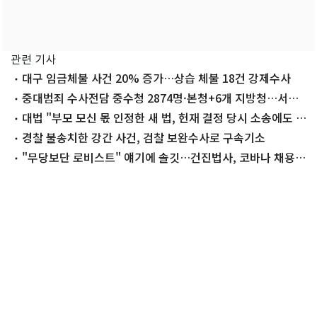
관련 기사
대구 임금체불 사건 20% 증가…상습 체불 18건 강제수사
중대범죄 수사전담 중수청 2874명·본청+6개 지방청…서울
청에만 1089명
대법 "부모 모신 몫 인정한 새 법, 헌재 결정 당시 소송에도 소
급"
경찰 불송치한 강간 사건, 검찰 보완수사로 구속기소
"무당보단 로비스트" 얘기에 솔깃…건진법사, 코바나 채용도
관여