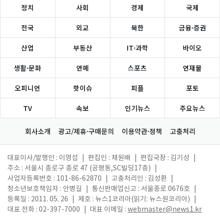
정치
사회
경제
국제
전국
외교
북한
금융·증권
산업
부동산
IT·과학
바이오
생활·문화
연예
스포츠
연재물
오피니언
핫이슈
피플
포토
TV
속보
인기뉴스
주요뉴스
회사소개
광고/제휴·구매문의
이용약관·정책
고충처리
대표이사/발행인 : 이영섭
|
편집인 : 채원배
|
편집국장 : 김기성
|
주소 : 서울시 종로구 종로 47 (공평동,SC빌딩17층)
|
사업자등록번호 : 101-86-62870
|
고충처리인 : 김성환
|
청소년보호책임자 : 안병길
|
통신판매업신고 : 서울종로 0676호
|
등록일 : 2011. 05. 26
|
제호 : 뉴스1코리아(읽기: 뉴스원코리아)
|
대표 전화 : 02-397-7000
|
대표 이메일 :
webmaster@news1.kr