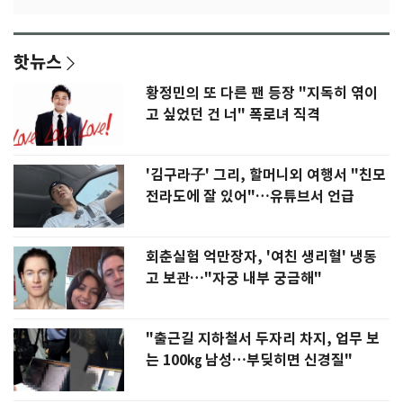
핫뉴스
황정민의 또 다른 팬 등장 "지독히 엮이
고 싶었던 건 너" 폭로녀 직격
'김구라子' 그리, 할머니외 여행서 "친모
전라도에 잘 있어"…유튜브서 언급
회춘실험 억만장자, '여친 생리혈' 냉동
고 보관…"자궁 내부 궁금해"
"출근길 지하철서 두자리 차지, 업무 보
는 100㎏ 남성…부딪히면 신경질"