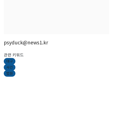
psyduck@news1.kr
관련 키워드
대구
사건
법원