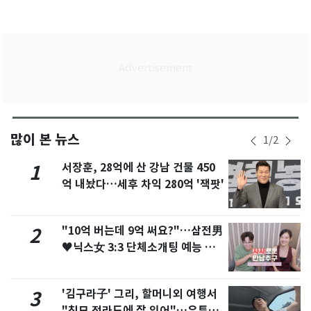
많이 본 뉴스
1
/
2
서장훈, 28억에 산 강남 건물 450
1
억 내놨다…세후 차익 280억 '잭팟'
"10억 버는데 9억 써요?"…삼전男
2
♥닉스女 3:3 단체소개팅 예능 화
제
'김구라子' 그리, 할머니외 여행서
3
"친모 전라도에 잘 있어"…유튜브