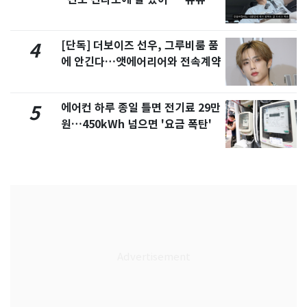
서 언급
[단독] 더보이즈 선우, 그루비룸 품
4
에 안긴다…앳에어리어와 전속계약
에어컨 하루 종일 틀면 전기료 29만
5
원…450kWh 넘으면 '요금 폭탄'