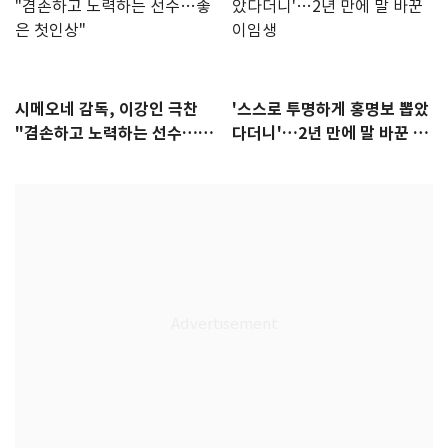
시메오네 감독, 이강인 극찬
'스스로 투명하게 홍명보 뽑았
"겸손하고 노력하는 선수…좋
다더니'…2년 만에 말 바꾼 이
은 첫인상"
임생