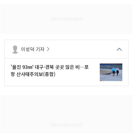
이성덕 기자
'울진 93㎜' 대구·경북 곳곳 많은 비…포
항 산사태주의보(종합)