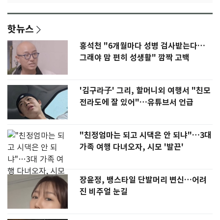
핫뉴스
홍석천 "6개월마다 성병 검사받는다…
그래야 맘 편히 성생활" 깜짝 고백
'김구라子' 그리, 할머니외 여행서 "친모
전라도에 잘 있어"…유튜브서 언급
"친정엄마는 되고 시댁은 안 되냐"…3대
가족 여행 다녀오자, 시모 '발끈'
장윤정, 뱅스타일 단발머리 변신…어려
진 비주얼 눈길