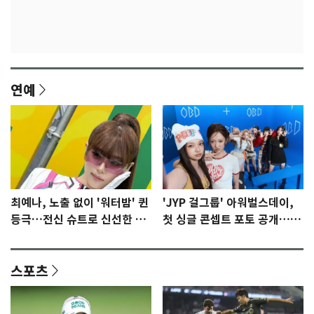
연예
최예나, 노출 없이 '워터밤' 퀸
'JYP 걸그룹' 아워벌스데이,
등극…전신 슈트로 신선한 충
첫 싱글 콘셉트 포토 공개…청
격 [N샷]
량·키치
스포츠