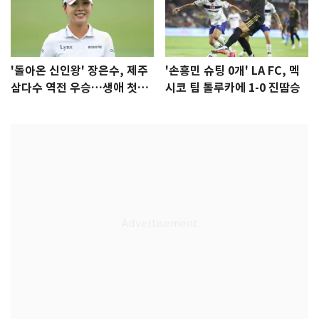
'돌아온 신인왕' 장은수, 제주
'손흥민 슈팅 0개' LA FC, 멕
삼다수 역전 우승…생애 첫승
시코 팀 톨루카에 1-0 진땀승
감격