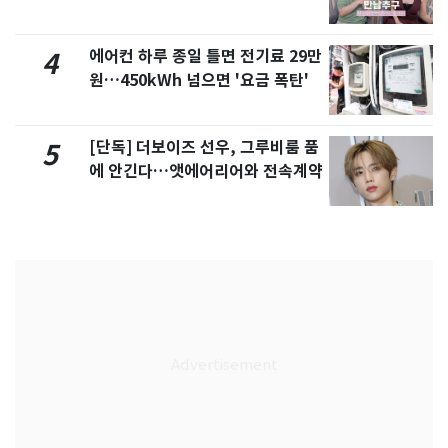
제
에어컨 하루 종일 틀면 전기료 29만
4
원…450kWh 넘으면 '요금 폭탄'
[단독] 더보이즈 선우, 그루비룸 품
5
에 안긴다…앳에어리어와 전속계약