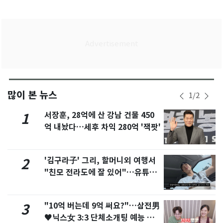
많이 본 뉴스
1
/
2
서장훈, 28억에 산 강남 건물 450
1
억 내놨다…세후 차익 280억 '잭팟'
'김구라子' 그리, 할머니외 여행서
2
"친모 전라도에 잘 있어"…유튜브
서 언급
"10억 버는데 9억 써요?"…삼전男
3
♥닉스女 3:3 단체소개팅 예능 화