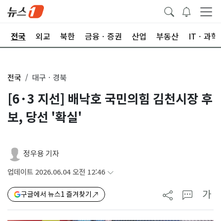
제
전국
외교
북한
금융ㆍ증권
산업
부동산
ITㆍ과학
전국
대구ㆍ경북
[6·3 지선] 배낙호 국민의힘 김천시장 후
보, 당선 '확실'
정우용 기자
업데이트 2026.06.04 오전 12:46
가
구글에서 뉴스1 즐겨찾기