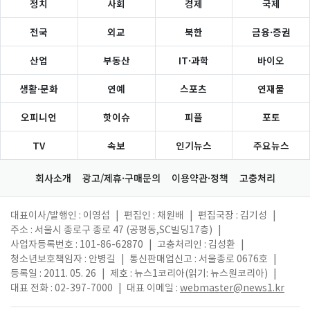
정치
사회
경제
국제
전국
외교
북한
금융·증권
산업
부동산
IT·과학
바이오
생활·문화
연예
스포츠
연재물
오피니언
핫이슈
피플
포토
TV
속보
인기뉴스
주요뉴스
회사소개
광고/제휴·구매문의
이용약관·정책
고충처리
대표이사/발행인 : 이영섭
|
편집인 : 채원배
|
편집국장 : 김기성
|
주소 : 서울시 종로구 종로 47 (공평동,SC빌딩17층)
|
사업자등록번호 : 101-86-62870
|
고충처리인 : 김성환
|
청소년보호책임자 : 안병길
|
통신판매업신고 : 서울종로 0676호
|
등록일 : 2011. 05. 26
|
제호 : 뉴스1코리아(읽기: 뉴스원코리아)
|
대표 전화 : 02-397-7000
|
대표 이메일 :
webmaster@news1.kr