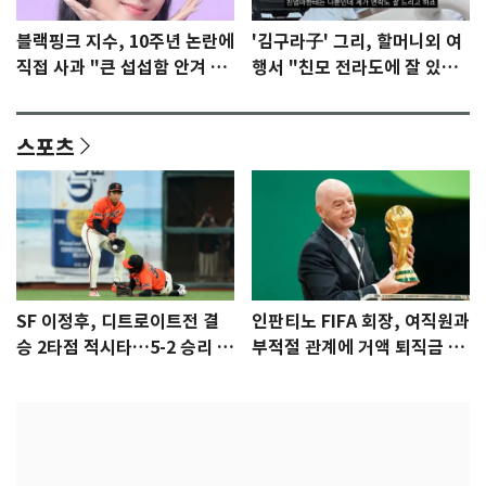
블랙핑크 지수, 10주년 논란에
'김구라子' 그리, 할머니외 여
직접 사과 "큰 섭섭함 안겨 미
행서 "친모 전라도에 잘 있
안"
어"…유튜브서 언급
스포츠
SF 이정후, 디트로이트전 결
인판티노 FIFA 회장, 여직원과
승 2타점 적시타…5-2 승리 견
부적절 관계에 거액 퇴직금 지
인
급 논란