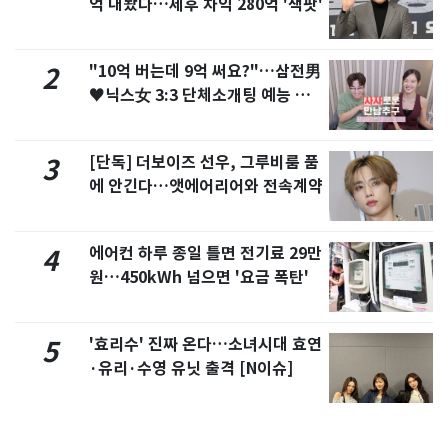
억 내놨다…세후 차익 280억 '잭팟'
"10억 버는데 9억 써요?"…삼전男
2
♥닉스女 3:3 단체소개팅 예능 화
제
[단독] 더보이즈 선우, 그루비룸 품
3
에 안긴다…앳에어리어와 전속계약
에어컨 하루 종일 틀면 전기료 29만
4
원…450kWh 넘으면 '요금 폭탄'
'효리수' 진짜 온다…소녀시대 효연
5
·유리·수영 유닛 출격 [N이슈]