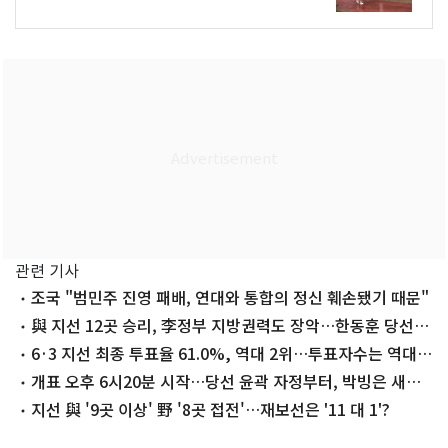
관련 기사
조국 "범민주 진영 패배, 연대와 통합의 정신 훼손됐기 때문"
與 지선 12곳 승리, 李정부 지방권력도 장악…한동훈 당선,
조국 낙선
6·3 지선 최종 투표율 61.0%, 역대 2위…투표자수는 역대
최다(종합3보)
개표 오후 6시20분 시작…당선 윤곽 자정부터, 박빙은 새벽
3~4시
지선 與 '9곳 이상' 野 '8곳 접전'…재보선은 '11 대 1'?