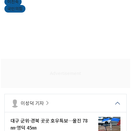
이진숙
국민의힘
이성덕 기자
대구 군위·경북 곳곳 호우특보…울진 78
㎜·영덕 45㎜