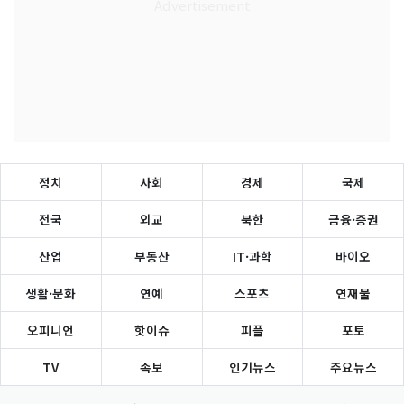
정치
사회
경제
국제
전국
외교
북한
금융·증권
산업
부동산
IT·과학
바이오
생활·문화
연예
스포츠
연재물
오피니언
핫이슈
피플
포토
TV
속보
인기뉴스
주요뉴스