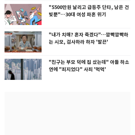
"5500만원 날리고 급등주 단타, 남은 건
빚뿐"…30대 여성 파혼 위기
"내가 치매? 혼자 죽겠다"…깜빡깜빡하
는 시모, 검사하라 하자 '발끈'
"친구는 부모 덕에 집 샀는데" 아들 하소
연에 "죄지었다" 사죄 '먹먹'