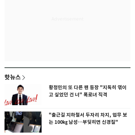
핫뉴스
황정민의 또 다른 팬 등장 "지독히 엮이
고 싶었던 건 너" 폭로녀 직격
"출근길 지하철서 두자리 차지, 업무 보
는 100㎏ 남성…부딪히면 신경질"