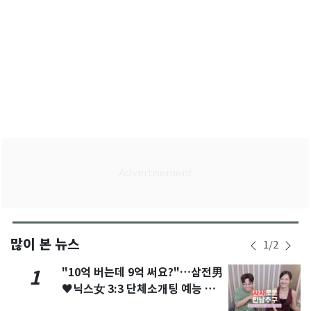
많이 본 뉴스
1
/
2
"10억 버는데 9억 써요?"…삼전男
1
♥닉스女 3:3 단체소개팅 예능 화
제