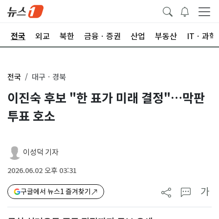
제
전국
외교
북한
금융ㆍ증권
산업
부동산
ITㆍ과학
전국
대구ㆍ경북
이진숙 후보 "한 표가 미래 결정"…막판
투표 호소
이성덕 기자
2026.06.02 오후 03:31
가
구글에서 뉴스1 즐겨찾기