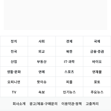
정치
사회
경제
국제
전국
외교
북한
금융·증권
산업
부동산
IT·과학
바이오
생활·문화
연예
스포츠
연재물
오피니언
핫이슈
피플
포토
TV
속보
인기뉴스
주요뉴스
회사소개
광고/제휴·구매문의
이용약관·정책
고충처리