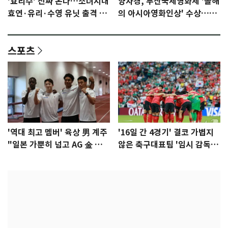
'효리수' 진짜 온다…소녀시대
양자경, 부산국제영화제 '올해
효연·유리·수영 유닛 출격 [N
의 아시아영화인상' 수상…15
이슈]
년만에 부산 온다
스포츠
'역대 최고 멤버' 육상 男 계주
'16일 간 4경기' 결코 가볍지
"일본 가뿐히 넘고 AG 金 따겠
않은 축구대표팀 '임시 감독'
다"
무게