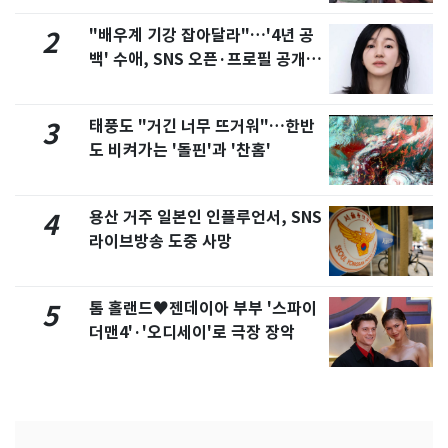
"배우계 기강 잡아달라"…'4년 공
2
백' 수애, SNS 오픈·프로필 공개
화제
태풍도 "거긴 너무 뜨거워"…한반
3
도 비켜가는 '돌핀'과 '찬홈'
용산 거주 일본인 인플루언서, SNS
4
라이브방송 도중 사망
톰 홀랜드♥젠데이아 부부 '스파이
5
더맨4'·'오디세이'로 극장 장악