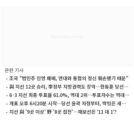
관련 기사
조국 "범민주 진영 패배, 연대와 통합의 정신 훼손됐기 때문"
與 지선 12곳 승리, 李정부 지방권력도 장악…한동훈 당선,
조국 낙선
6·3 지선 최종 투표율 61.0%, 역대 2위…투표자수는 역대
최다(종합3보)
개표 오후 6시20분 시작…당선 윤곽 자정부터, 박빙은 새벽
3~4시
지선 與 '9곳 이상' 野 '8곳 접전'…재보선은 '11 대 1'?