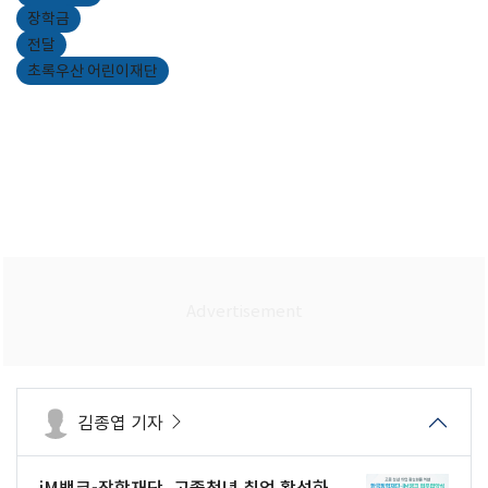
장학금
전달
초록우산 어린이재단
김종엽 기자
iM뱅크-장학재단, 고졸청년 취업 활성화