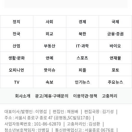
정치
사회
경제
국제
전국
외교
북한
금융·증권
산업
부동산
IT·과학
바이오
생활·문화
연예
스포츠
연재물
오피니언
핫이슈
피플
포토
TV
속보
인기뉴스
주요뉴스
회사소개
광고/제휴·구매문의
이용약관·정책
고충처리
대표이사/발행인 : 이영섭
|
편집인 : 채원배
|
편집국장 : 김기성
|
주소 : 서울시 종로구 종로 47 (공평동,SC빌딩17층)
|
사업자등록번호 : 101-86-62870
|
고충처리인 : 김성환
|
청소년보호책임자 : 안병길
|
통신판매업신고 : 서울종로 0676호
|