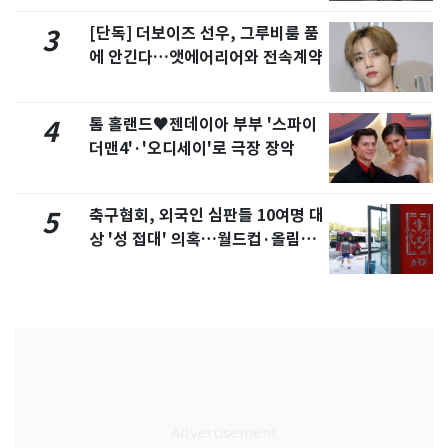
[단독] 더보이즈 선우, 그루비룸 품
3
에 안긴다…앳에어리어와 전속계약
톰 홀랜드♥젠데이아 부부 '스파이
4
더맨4'·'오디세이'로 극장 장악
축구협회, 외국인 심판들 10여명 대
5
상 '성 접대' 의혹…월드컵·올림픽
예선 등