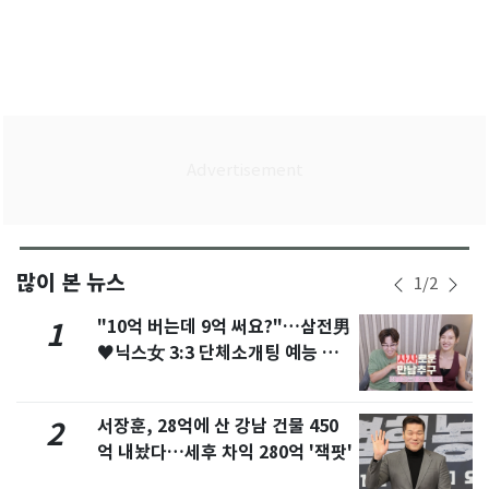
많이 본 뉴스
1
/
2
"10억 버는데 9억 써요?"…삼전男
1
♥닉스女 3:3 단체소개팅 예능 화
제
서장훈, 28억에 산 강남 건물 450
2
억 내놨다…세후 차익 280억 '잭팟'