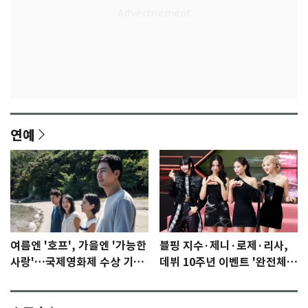
연예
여름엔 '호프', 가을엔 '가능한
블핑 지수·제니·로제·리사,
사랑'…국제영화제 수상 기대
데뷔 10주년 이벤트 '완전체'
감 [N이슈]
참석 확정…기대감 UP