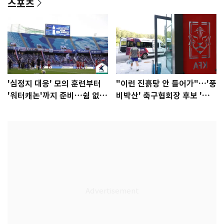
스포츠
'심정지 대응' 모의 훈련부터
"이런 진흙탕 안 들어가"…'풍
'워터캐논'까지 준비…쉼 없는
비박산' 축구협회장 후보 '실
K리그
종'