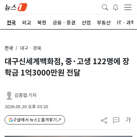
제
전국
외교
북한
금융ㆍ증권
산업
부동산
ITㆍ과학
전국
대구ㆍ경북
대구신세계백화점, 중·고생 122명에 장
학금 1억3000만원 전달
김종엽 기자
2026.05.20 오후 03:20
가
구글에서 뉴스1 즐겨찾기