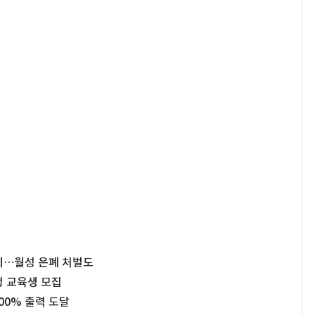
심의…월성 은폐 처벌도
정 교육생 모집
00% 출력 도달