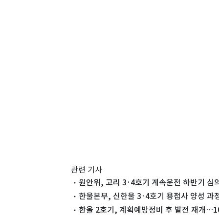
관련 기사
원안위, 고리 3·4호기 계속운전 하반기 
한울본부, 신한울 3·4호기 용접사 양성 과
한울 2호기, 계획예방정비 후 발전 재개…1