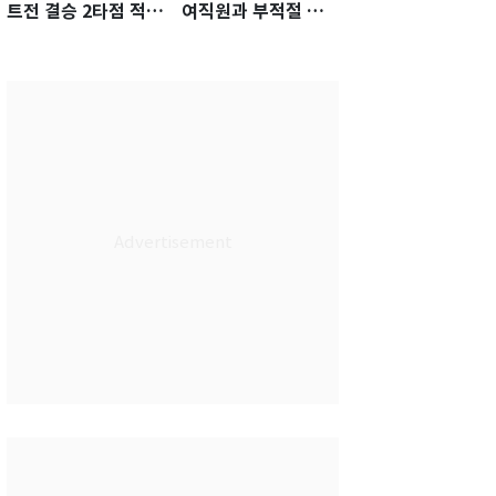
트전 결승 2타점 적시
여직원과 부적절 관
타…5-2 승리 견인
계에 거액 퇴직금 지
급 논란