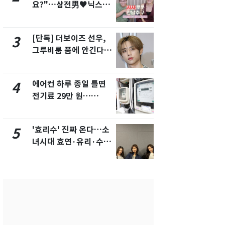
요?"…삼전男♥닉스女
속…전국 곳곳
3:3 단체소개팅 예능 화
날씨]
제
[단독] 더보이즈 선우,
[단독]중수
3
8
그루비룸 품에 안긴다…
수사관 경력
앳에어리어와 전속계약
진…법무사·
택' 유지
에어컨 하루 종일 틀면
[단독] 경찰,
4
9
전기료 29만 원…
제작사 회장
450kWh 넘으면 '요금
시장법 위반
폭탄'
'효리수' 진짜 온다…소
"캐리비안 
5
10
녀시대 효연·유리·수영
의실에 남자
유닛 출격 [N이슈]
요"…경찰 