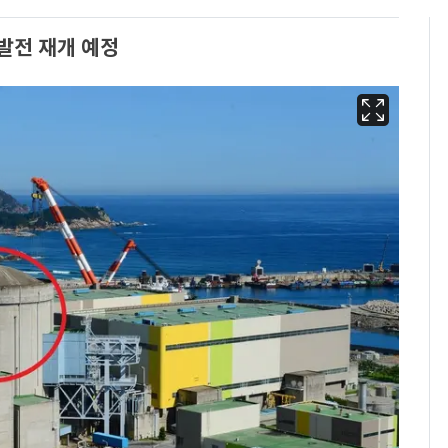
발전 재개 예정
13호 태풍 '돌핀' 日오
6
키나와·가고시마현 접
근…26만명 대피령
낮 최고 37도 폭염 계
7