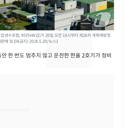
속…전국 곳곳 비 [오늘
날씨]
[단독]중수청 가는 검찰
8
수사관 경력 합산 추
진…법무사·집행관 '혜
경수로형, 95만kW급)가 20일 오전 10시부터 제26차 계획예방정
 및 DB금지) 2026.5.20/뉴스1
택' 유지
[단독] 경찰, '김부장'
9
제작사 회장 수사…자본
 동안 한 번도 멈추지 않고 운전한 한울 2호기가 정비
시장법 위반 의혹
"캐리비안 베이 여자 탈
10
의실에 남자가 있어
요"…경찰 수사