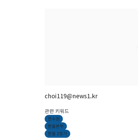
choi119@news1.kr
관련 키워드
한수원
한울본부
한울 2호기