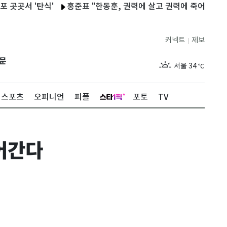
 '탄식'
홍준표 "한동훈, 권력에 살고 권력에 죽어…尹과 함께 
커넥트
제보
|
제주
30
℃
문
서울
34
℃
부산
33
℃
스포츠
오피니언
피플
포토
TV
대구
32
℃
인천
36
℃
들어간다
광주
34
℃
대전
36
℃
울산
32
℃
강릉
21
℃
제주
30
℃