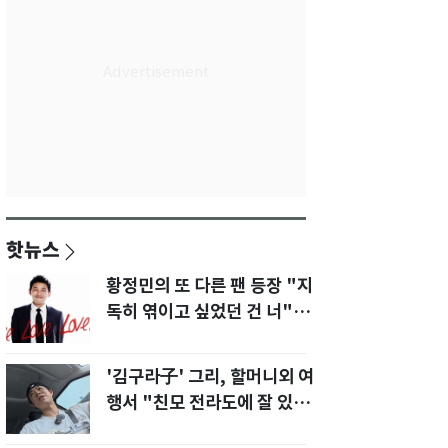
핫뉴스
황정민의 또 다른 팬 등장 "지
독히 엮이고 싶었던 건 너" 폭
로녀 직격
'김구라子' 그리, 할머니외 여
행서 "친모 전라도에 잘 있
어"…유튜브서 언급