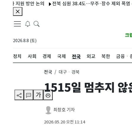
 지원 방안 논의
전북 심원 38.4도…무주·장수 제외 폭염 특보 유
크
2026.8.8 (토)
전국
정치
사회
경제
국제
외교
북한
금융ㆍ
전국
대구ㆍ경북
1515일 멈추지 않
가
최창호 기자
2026.05.20 오전 11:14