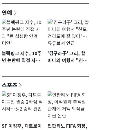
연예
블랙핑크 지수, 10주
'김구라子' 그리, 할
년 논란에 직접 사과
머니외 여행서 "친모
"큰 섭섭함 안겨 미
전라도에 잘 있어"…
안"
유튜브서 언급
스포츠
SF 이정후, 디트로이
인판티노 FIFA 회장,