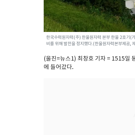
한국수력원자력(주) 한울원자력 본부 한울 2호기(가압
비를 위해 발전을 정지했다.(한울원자력본부제공, 재판매
(울진=뉴스1) 최창호 기자 = 1515일
에 들어갔다.