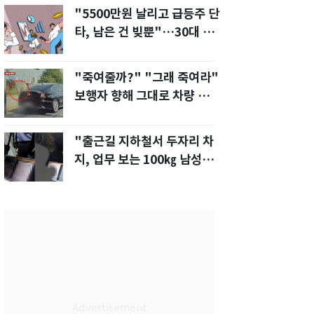
"5500만원 날리고 급등주 단
타, 남은 건 빚뿐"…30대 여
성 파혼 위기
"죽여줄까?" "그래 죽여라"
보행자 향해 그대로 차량 돌진
한 운전자[영상]
"출근길 지하철서 두자리 차
지, 업무 보는 100㎏ 남성…
부딪히면 신경질"