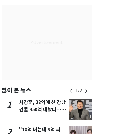
서울
34
℃
부산
33
℃
대구
32
℃
인천
36
℃
광주
34
℃
대전
36
℃
울산
32
℃
강릉
21
℃
많이 본 뉴스
1
/
2
제주
30
℃
서장훈, 28억에 산 강남
13호 태풍 '
1
6
건물 450억 내놨다…세
키나와·가고
후 차익 280억 '잭팟'
근…26만명
"10억 버는데 9억 써
낮 최고 37
2
7