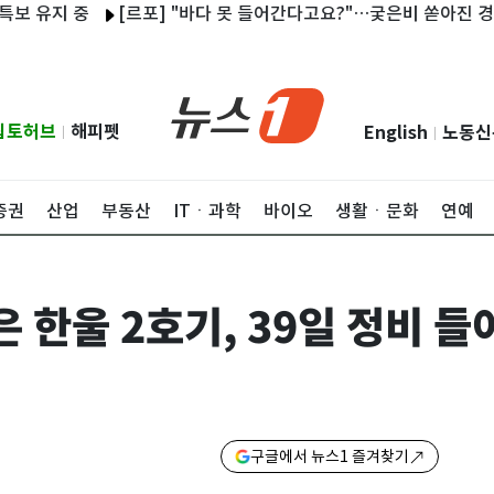
지 중
[르포] "바다 못 들어간다고요?"…궂은비 쏟아진 경포 곳곳서
립토허브
해피펫
English
노동신
|
|
증권
산업
부동산
ITㆍ과학
바이오
생활ㆍ문화
연예
은 한울 2호기, 39일 정비 
구글에서 뉴스1 즐겨찾기