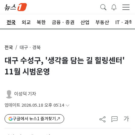
제
전국
외교
북한
금융ㆍ증권
산업
부동산
ITㆍ과학
전국
대구ㆍ경북
대구 수성구, '생각을 담는 길 힐링센터'
11월 시범운영
이성덕 기자
업데이트 2026.05.18 오후 05:14
가
구글에서 뉴스1 즐겨찾기