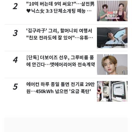
"10억 버는데 9억 써요?"…삼전男
2
♥닉스女 3:3 단체소개팅 예능 화
제
'김구라子' 그리, 할머니외 여행서
3
"친모 전라도에 잘 있어"…유튜브
서 언급
[단독] 더보이즈 선우, 그루비룸 품
4
에 안긴다…앳에어리어와 전속계약
에어컨 하루 종일 틀면 전기료 29만
5
원…450kWh 넘으면 '요금 폭탄'