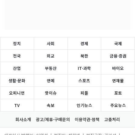
정치
사회
경제
국제
전국
외교
북한
금융·증권
산업
부동산
IT·과학
바이오
생활·문화
연예
스포츠
연재물
오피니언
핫이슈
피플
포토
TV
속보
인기뉴스
주요뉴스
회사소개
광고/제휴·구매문의
이용약관·정책
고충처리