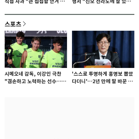
직접 사과 "큰 섭섭함 안겨 미
행서 "친모 전라도에 잘 있
안"
어"…유튜브서 언급
스포츠
시메오네 감독, 이강인 극찬
'스스로 투명하게 홍명보 뽑았
"겸손하고 노력하는 선수…좋
다더니'…2년 만에 말 바꾼 이
은 첫인상"
임생