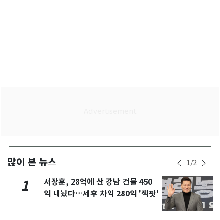
많이 본 뉴스
1
/
2
서장훈, 28억에 산 강남 건물 450
1
억 내놨다…세후 차익 280억 '잭팟'