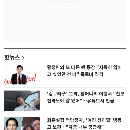
핫뉴스
황정민의 또 다른 팬 등장 "지독히 엮이
고 싶었던 건 너" 폭로녀 직격
'김구라子' 그리, 할머니외 여행서 "친모
전라도에 잘 있어"…유튜브서 언급
회춘실험 억만장자, '여친 생리혈' 냉동
고 보관…"자궁 내부 궁금해"