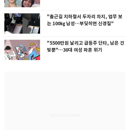
"출근길 지하철서 두자리 차지, 업무 보
는 100㎏ 남성…부딪히면 신경질"
"5500만원 날리고 급등주 단타, 남은 건
빚뿐"…30대 여성 파혼 위기