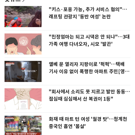
"키스·포옹 가능, 추가 서비스 협의"…
래프팅 관광지 '동반 여성' 논란
"친정엄마는 되고 시댁은 안 되냐"…3대
가족 여행 다녀오자, 시모 '발끈'
엘베 문 열리자 지팡이로 '퍽퍽'…택배
기사 이유 없이 폭행한 아파트 주민[영
상]
"회사에서 소리도 못 지르고 발만 동동…
점심때 심심해서 산 복권이 1등"
화재 때 마트 턴 여성 '월경 탓'…청계천
중국인 흡연 '몸살'