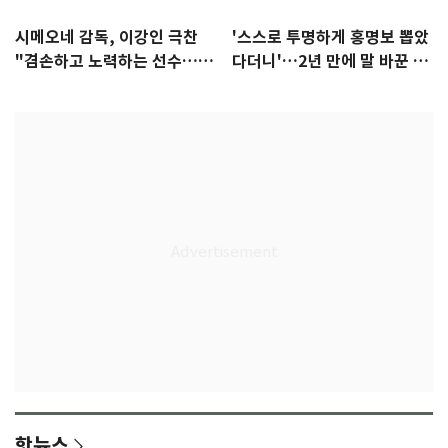
시메오네 감독, 이강인 극찬
'스스로 투명하게 홍명보 뽑았
"겸손하고 노력하는 선수…좋
다더니'…2년 만에 말 바꾼 이
은 첫인상"
임생
핫뉴스