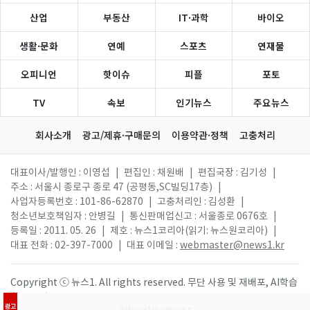
산업
부동산
IT·과학
바이오
생활·문화
연예
스포츠
연재물
오피니언
핫이슈
피플
포토
TV
속보
인기뉴스
주요뉴스
회사소개
광고/제휴·구매문의
이용약관·정책
고충처리
대표이사/발행인 : 이영섭
|
편집인 : 채원배
|
편집국장 : 김기성
|
주소 : 서울시 종로구 종로 47 (공평동,SC빌딩17층)
|
사업자등록번호 : 101-86-62870
|
고충처리인 : 김성환
|
청소년보호책임자 : 안병길
|
통신판매업신고 : 서울종로 0676호
|
등록일 : 2011. 05. 26
|
제호 : 뉴스1코리아(읽기: 뉴스원코리아)
|
대표 전화 : 02-397-7000
|
대표 이메일 :
webmaster@news1.kr
Copyright ⓒ 뉴스1. All rights reserved. 무단 사용 및 재배포, AI학습
활용 금지.
광고