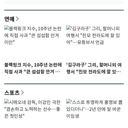
연예
블랙핑크 지수, 10주년 논란에
'김구라子' 그리, 할머니외 여
직접 사과 "큰 섭섭함 안겨 미
행서 "친모 전라도에 잘 있
안"
어"…유튜브서 언급
스포츠