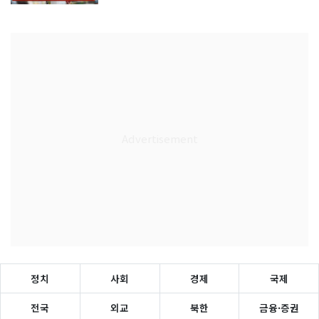
정치
사회
경제
국제
전국
외교
북한
금융·증권