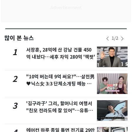
많이 본 뉴스
1
/
2
서장훈, 28억에 산 강남 건물 450
1
억 내놨다…세후 차익 280억 '잭팟'
"10억 버는데 9억 써요?"…삼전男
2
♥닉스女 3:3 단체소개팅 예능 화
제
'김구라子' 그리, 할머니외 여행서
3
"친모 전라도에 잘 있어"…유튜브
서 언급
에어컨 하루 종일 틀면 전기료 29만