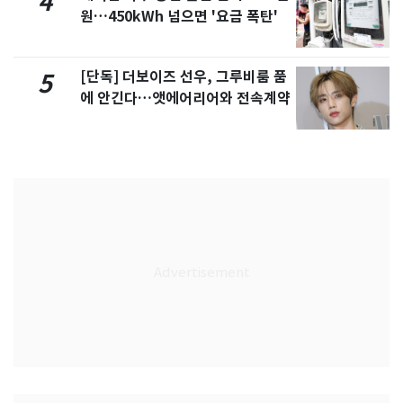
4
원…450kWh 넘으면 '요금 폭탄'
[단독] 더보이즈 선우, 그루비룸 품
5
에 안긴다…앳에어리어와 전속계약