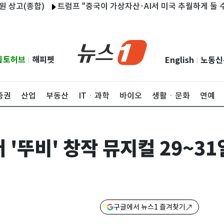
종합)
트럼프 "중국이 가상자산·AI서 미국 추월하게 둘 수 없어"
립토허브
해피펫
English
노동신
|
|
증권
산업
부동산
ITㆍ과학
바이오
생활ㆍ문화
연예
 '뚜비' 창작 뮤지컬 29~31
구글에서 뉴스1 즐겨찾기