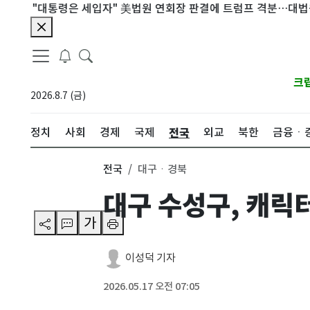
"대통령은 세입자" 美법원 연회장 판결에 트럼프 격분…대법원 상고(
크
2026.8.7 (금)
전국
정치
사회
경제
국제
외교
북한
금융ㆍ
전국
대구ㆍ경북
대구 수성구, 캐릭터
가
이성덕 기자
2026.05.17 오전 07:05