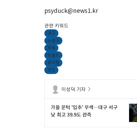
psyduck@news1.kr
관련 키워드
대구
수성구
뚜비
이월드
뮤지컬
굿즈
이성덕 기자
가을 문턱 '입추' 무색…대구 서구
낮 최고 39.9도 관측