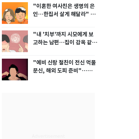
"이혼한 여사친은 생명의 은
인…한집서 살게 해달라" 남
편 요구에 '절망'
"내 '치부'까지 시모에게 보
고하는 남편…집이 감옥 같
다" 아내 고통
"예비 신랑 절친이 전신 먹물
문신, 해외 도피 준비"…예비
신부 '혼란'