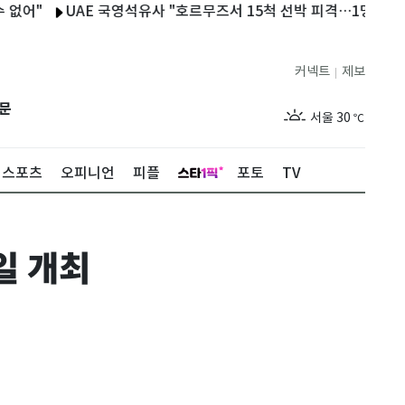
UAE 국영석유사 "호르무즈서 15척 선박 피격…1명 사망·20명 
커넥트
제보
|
제주
28
℃
문
서울
30
℃
부산
27
℃
스포츠
오피니언
피플
포토
TV
대구
28
℃
인천
29
℃
일 개최
광주
29
℃
대전
27
℃
울산
27
℃
강릉
25
℃
제주
28
℃