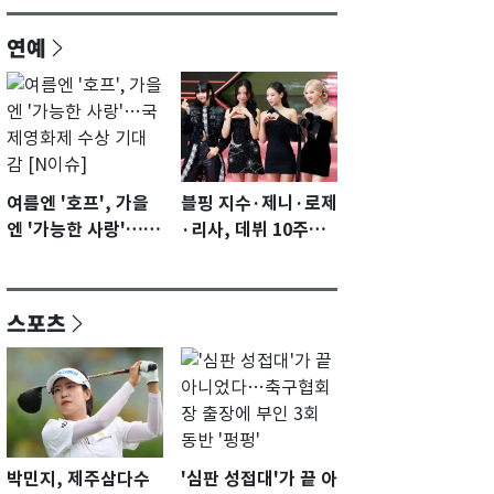
연예
여름엔 '호프', 가을
블핑 지수·제니·로제
엔 '가능한 사랑'…국
·리사, 데뷔 10주년
제영화제 수상 기대
이벤트 '완전체' 참석
감 [N이슈]
확정…기대감 UP
스포츠
박민지, 제주삼다수
'심판 성접대'가 끝 아