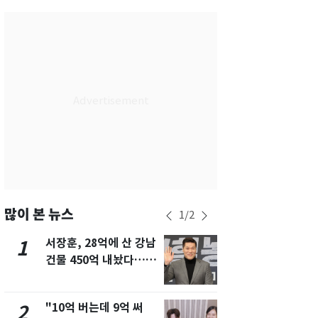
서울
30
℃
부산
27
℃
대구
28
℃
인천
29
℃
광주
29
℃
대전
27
℃
울산
27
℃
강릉
25
℃
많이 본 뉴스
1
/
2
제주
28
℃
서장훈, 28억에 산 강남
13호 태풍 '
1
6
건물 450억 내놨다…세
키나와·가고
후 차익 280억 '잭팟'
근…26만명
"10억 버는데 9억 써
"캐리비안 
2
7