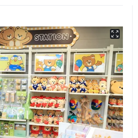
13호 태풍 '돌핀' 日오
6
키나와·가고시마현 접
근…26만명 대피령
"캐리비안 베이 여자 탈
7