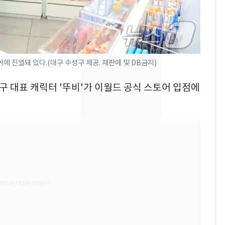
의실에 남자가 있어
요"…경찰 수사
[단독]중수청 가는 검찰
8
수사관 경력 합산 추
진…법무사·집행관 '혜
에 진열돼 있다.(대구 수성구 제공. 재판매 및 DB금지)
택' 유지
전남광주 화정역 인근서
9
성구 대표 캐릭터 '뚜비'가 이월드 공식 스토어 입점에
교통사고로 40대 심정
지…6명 부상
축구협회, 외국인 심판
10
들 10여명 대상 '성 접
대' 의혹…월드컵·올림
픽 예선 등