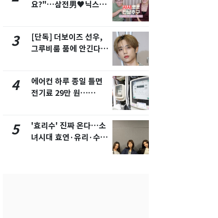
요?"…삼전男♥닉스女
의실에 남자
3:3 단체소개팅 예능 화
요"…경찰 
제
[단독] 더보이즈 선우,
[단독]중수
3
8
그루비룸 품에 안긴다…
수사관 경력
앳에어리어와 전속계약
진…법무사·
택' 유지
에어컨 하루 종일 틀면
전남광주 화
4
9
전기료 29만 원…
교통사고로 
450kWh 넘으면 '요금
지…6명 부
폭탄'
'효리수' 진짜 온다…소
축구협회, 
5
10
녀시대 효연·유리·수영
들 10여명 대
유닛 출격 [N이슈]
대' 의혹…
픽 예선 등