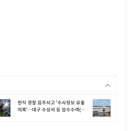
현직 경찰 음주사고 '수사정보 유출
의혹'…대구 수성서 등 압수수색(종
합2보)