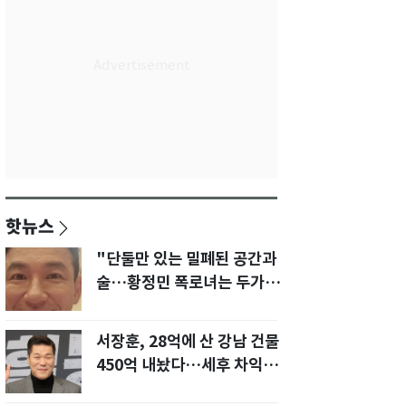
핫뉴스
"단둘만 있는 밀폐된 공간과
술…황정민 폭로녀는 두가지
에 집착했다"
서장훈, 28억에 산 강남 건물
450억 내놨다…세후 차익
280억 '잭팟'