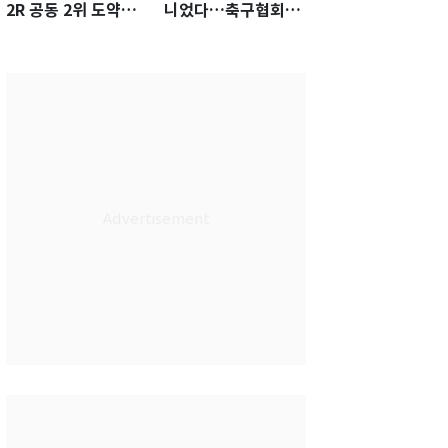
2R 공동 2위 도약…
니었다…축구협회장
통산 최다 21승 신기
출장에 부인 3회 동반
록 도전
'펑펑'