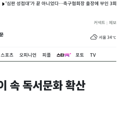
판 성접대'가 끝 아니었다…축구협회장 출장에 부인 3회 동반 '펑펑'
커넥트
제보
|
제주
30
℃
문
서울
34
℃
부산
31
℃
스포츠
오피니언
피플
포토
TV
대구
34
℃
인천
34
℃
이 속 독서문화 확산
광주
35
℃
대전
35
℃
울산
31
℃
강릉
29
℃
제주
30
℃