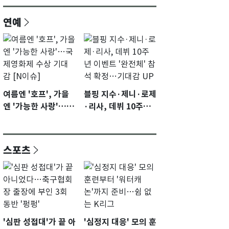
연예
여름엔 '호프', 가을
블핑 지수·제니·로제
엔 '가능한 사랑'…국
·리사, 데뷔 10주년
제영화제 수상 기대
이벤트 '완전체' 참석
감 [N이슈]
확정…기대감 UP
스포츠
'심판 성접대'가 끝 아
'심정지 대응' 모의 훈