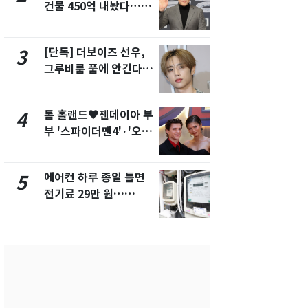
건물 450억 내놨다…세
의실에 남자
후 차익 280억 '잭팟'
요"…경찰 
[단독] 더보이즈 선우,
전남광주 화
3
8
그루비룸 품에 안긴다…
교통사고로 
앳에어리어와 전속계약
지…6명 부
톰 홀랜드♥젠데이아 부
축구협회, 
4
9
부 '스파이더맨4'·'오디
들 10여명 대
세이'로 극장 장악
대' 의혹…
픽 예선 등
에어컨 하루 종일 틀면
[단독]중수
5
10
전기료 29만 원…
수사관 경력
450kWh 넘으면 '요금
진…법무사·
폭탄'
택' 유지