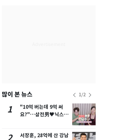
서울
34
℃
부산
31
℃
대구
34
℃
인천
34
℃
광주
35
℃
대전
35
℃
울산
31
℃
강릉
29
℃
많이 본 뉴스
1
/
2
제주
30
℃
"10억 버는데 9억 써
13호 태풍 '
1
6
요?"…삼전男♥닉스女
키나와·가고
3:3 단체소개팅 예능 화
근…26만명
제
서장훈, 28억에 산 강남
"캐리비안 
2
7