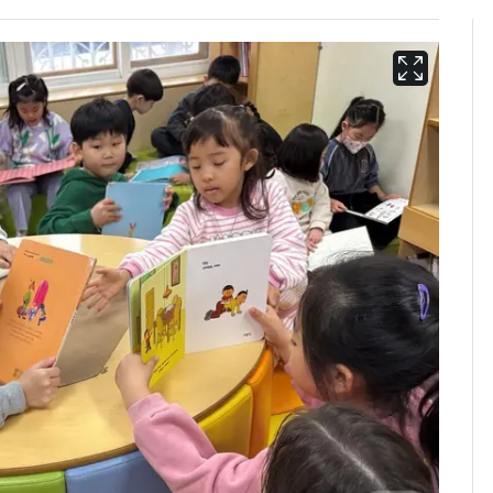
13호 태풍 '돌핀' 日오
6
키나와·가고시마현 접
근…26만명 대피령
"캐리비안 베이 여자 탈
7