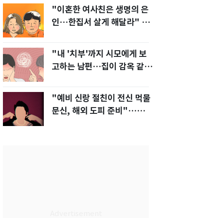
"이혼한 여사친은 생명의 은
인…한집서 살게 해달라" 남
편 요구에 '절망'
"내 '치부'까지 시모에게 보
고하는 남편…집이 감옥 같
다" 아내 고통
"예비 신랑 절친이 전신 먹물
문신, 해외 도피 준비"…예비
신부 '혼란'