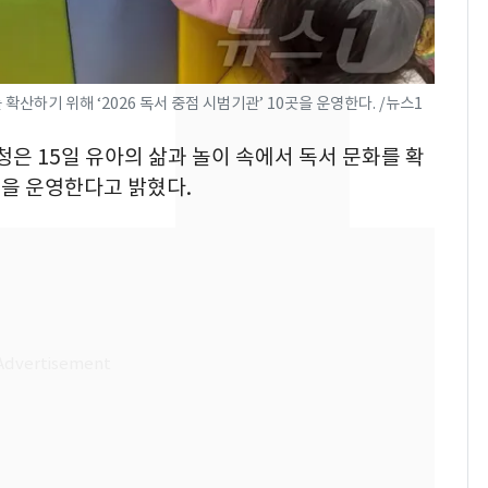
의실에 남자가 있어
요"…경찰 수사
전남광주 화정역 인근서
8
확산하기 위해 ‘2026 독서 중점 시범기관’ 10곳을 운영한다. /뉴스1
교통사고로 40대 심정
지…6명 부상
청은 15일 유아의 삶과 놀이 속에서 독서 문화를 확
축구협회, 외국인 심판
9
곳을 운영한다고 밝혔다.
들 10여명 대상 '성 접
대' 의혹…월드컵·올림
픽 예선 등
[단독]중수청 가는 검찰
10
수사관 경력 합산 추
진…법무사·집행관 '혜
택' 유지