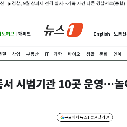
경찰, 9월 상피제 전격 실시…가족 사건 다른 경찰서로(종합)
'심
립토허브
해피펫
English
노동신
|
|
증권
산업
부동산
ITㆍ과학
바이오
생활ㆍ문화
연예
독서 시범기관 10곳 운영…놀
구글에서 뉴스1 즐겨찾기