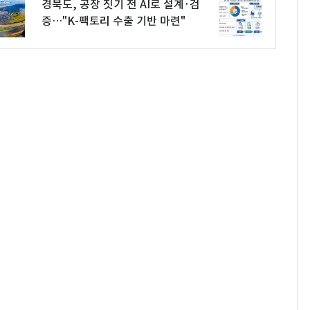
경북도, 공장 짓기 전 AI로 설계·검
증…"K-팩토리 수출 기반 마련"