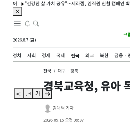
어
"건강한 삶 가치 공유"…세라젬, 임직원 헌혈 캠페인 확산
크
2026.8.7 (금)
전국
정치
사회
경제
국제
외교
북한
금융ㆍ
전국
대구ㆍ경북
경북교육청, 유아 
가
김대벽 기자
2026.05.15 오전 09:37