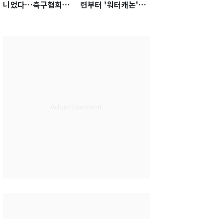
니었다…축구협회장
련부터 '워터캐논'까
출장에 부인 3회 동반
지 준비…쉼 없는 K
'펑펑'
리그