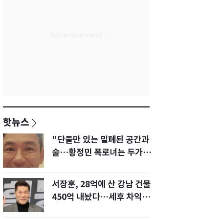
핫뉴스
"단둘만 있는 밀폐된 공간과
술…황정민 폭로녀는 두가지
에 집착했다"
서장훈, 28억에 산 강남 건물
450억 내놨다…세후 차익
280억 '잭팟'