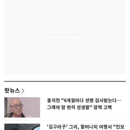
핫뉴스
홍석천 "6개월마다 성병 검사받는다…
그래야 맘 편히 성생활" 깜짝 고백
'김구라子' 그리, 할머니외 여행서 "친모