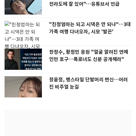
전라도에 잘 있어"…유튜브서 언급
"친정엄마는 되고 시댁은 안 되냐"…3대
가족 여행 다녀오자, 시모 '발끈'
한정수, 황정민 응원 "얼굴 알려진 연예
인만 호구…폭로녀도 신분 공개해라"
장윤정, 뱅스타일 단발머리 변신…어려
진 비주얼 눈길