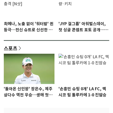
최예나, 노출 없이 '워터밤' 퀸
'JYP 걸그룹' 아워벌스데이,
등극…전신 슈트로 신선한 충
첫 싱글 콘셉트 포토 공개…청
격 [N샷]
량·키치
스포츠
'돌아온 신인왕' 장은수, 제주
'손흥민 슈팅 0개' LA FC, 멕
삼다수 역전 우승…생애 첫승
시코 팀 톨루카에 1-0 진땀승
감격