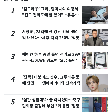
'김구라子' 그리, 할머니외 여행서
1
"친모 전라도에 잘 있어"…유튜브
서 언급
서장훈, 28억에 산 강남 건물 450
2
억 내놨다…세후 차익 280억 '잭팟'
에어컨 하루 종일 틀면 전기료 29만
3
원…450kWh 넘으면 '요금 폭탄'
[단독] 더보이즈 선우, 그루비룸 품
4
에 안긴다…앳에어리어와 전속계약
'심판 성접대'가 끝 아니었다…축구
5
협회장 출장에 부인 3회 동반 '펑펑'