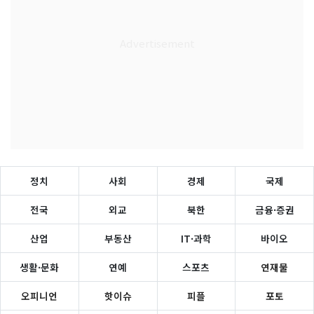
정치
사회
경제
국제
전국
외교
북한
금융·증권
산업
부동산
IT·과학
바이오
생활·문화
연예
스포츠
연재물
오피니언
핫이슈
피플
포토