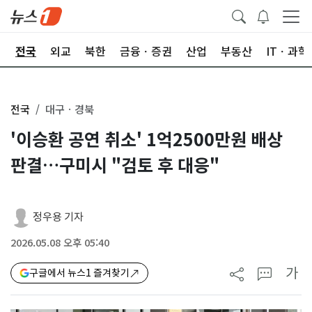
제
전국
외교
북한
금융ㆍ증권
산업
부동산
ITㆍ과학
전국
대구ㆍ경북
'이승환 공연 취소' 1억2500만원 배상
판결…구미시 "검토 후 대응"
정우용 기자
2026.05.08 오후 05:40
가
구글에서 뉴스1 즐겨찾기