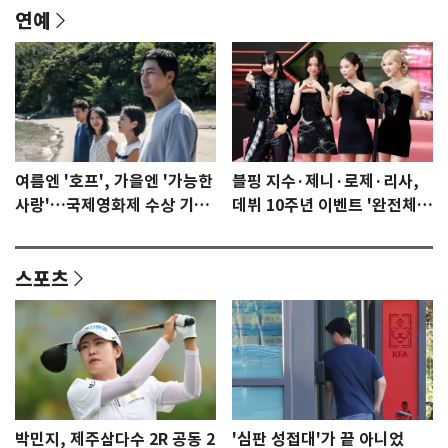
연예
여름엔 '호프', 가을엔 '가능한
블핑 지수·제니·로제·리사,
사랑'…국제영화제 수상 기대
데뷔 10주년 이벤트 '완전체'
감 [N이슈]
참석 확정…기대감 UP
스포츠
박민지, 제주삼다수 2R 공동 2
'심판 성접대'가 끝 아니었