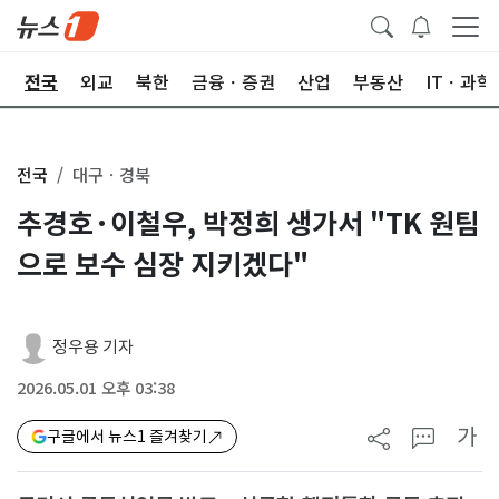
제
전국
외교
북한
금융ㆍ증권
산업
부동산
ITㆍ과학
전국
대구ㆍ경북
추경호·이철우, 박정희 생가서 "TK 원팀
으로 보수 심장 지키겠다"
정우용 기자
2026.05.01 오후 03:38
가
구글에서 뉴스1 즐겨찾기