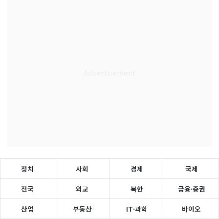
정치
사회
경제
국제
전국
외교
북한
금융·증권
산업
부동산
IT·과학
바이오