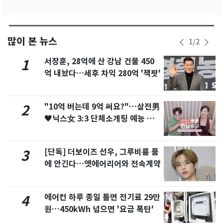
많이 본 뉴스
1
/
2
서장훈, 28억에 산 강남 건물 450
1
억 내놨다…세후 차익 280억 '잭팟'
"10억 버는데 9억 써요?"…삼전男
2
♥닉스女 3:3 단체소개팅 예능 화
제
[단독] 더보이즈 선우, 그루비룸 품
3
에 안긴다…앳에어리어와 전속계약
에어컨 하루 종일 틀면 전기료 29만
4
원…450kWh 넘으면 '요금 폭탄'