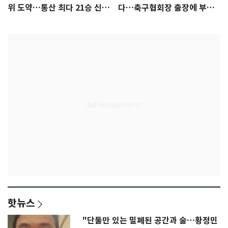
위 도약…통산 최다 21승 신기
다…축구협회장 출장에 부인
록 도전
3회 동반 '펑펑'
핫뉴스
"단둘만 있는 밀폐된 공간과 술…황정민