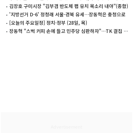
것"
김장호 구미시장 "김부겸 반도체 팹 유치 목소리 내야"(종합)
'지방선거 D-6' 정청래 서울·경북 유세…장동혁은 충청으로
[오늘의 주요일정] 정치·정부 (28일, 목)
장동혁 "스벅 커피 손에 들고 민주당 심판하자"…TK 결집 호
소(종합)