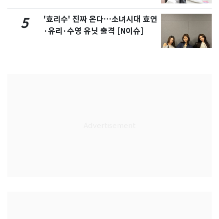
'효리수' 진짜 온다…소녀시대 효연
5
·유리·수영 유닛 출격 [N이슈]