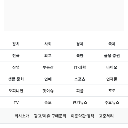
정치
사회
경제
국제
전국
외교
북한
금융·증권
산업
부동산
IT·과학
바이오
생활·문화
연예
스포츠
연재물
오피니언
핫이슈
피플
포토
TV
속보
인기뉴스
주요뉴스
회사소개
광고/제휴·구매문의
이용약관·정책
고충처리