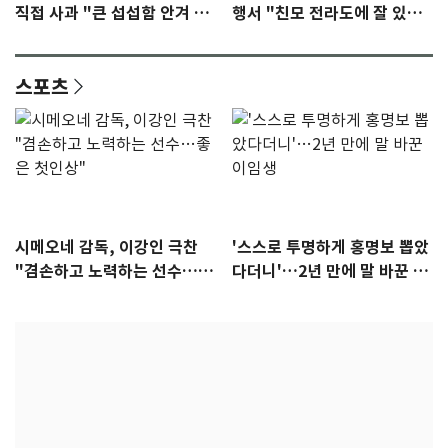
직접 사과 "큰 섭섭함 안겨 미
행서 "친모 전라도에 잘 있
안"
어"…유튜브서 언급
스포츠
시메오네 감독, 이강인 극찬
'스스로 투명하게 홍명보 뽑았
"겸손하고 노력하는 선수…좋
다더니'…2년 만에 말 바꾼 이
은 첫인상"
임생