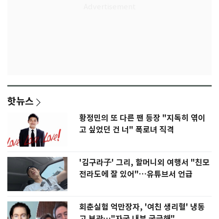
핫뉴스
황정민의 또 다른 팬 등장 "지독히 엮이
고 싶었던 건 너" 폭로녀 직격
'김구라子' 그리, 할머니외 여행서 "친모
전라도에 잘 있어"…유튜브서 언급
회춘실험 억만장자, '여친 생리혈' 냉동
고 보관…"자궁 내부 궁금해"