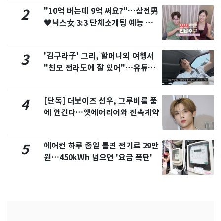
"10억 버는데 9억 써요?"…삼전男
2
♥닉스女 3:3 단체소개팅 예능 화
제
'김구라子' 그리, 할머니외 여행서
3
"친모 전라도에 잘 있어"…유튜브
서 언급
[단독] 더보이즈 선우, 그루비룸 품
4
에 안긴다…앳에어리어와 전속계약
에어컨 하루 종일 틀면 전기료 29만
5
원…450kWh 넘으면 '요금 폭탄'