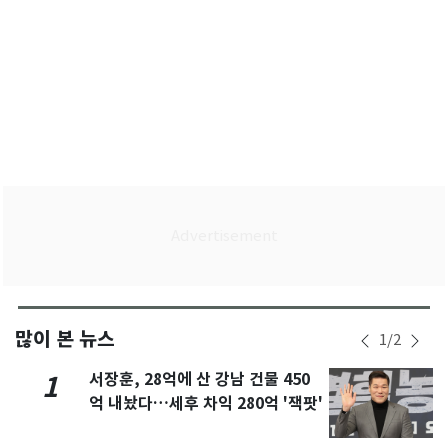
많이 본 뉴스
1
/
2
서장훈, 28억에 산 강남 건물 450
1
억 내놨다…세후 차익 280억 '잭팟'