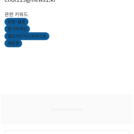
관련 키워드
포항~울릉
정기여객선
엘도라도익스프러스호
재운항