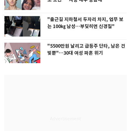
"출근길 지하철서 두자리 차지, 업무 보
는 100㎏ 남성…부딪히면 신경질"
"5500만원 날리고 급등주 단타, 남은 건
빚뿐"…30대 여성 파혼 위기