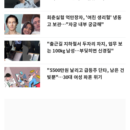
회춘실험 억만장자, '여친 생리혈' 냉동
고 보관…"자궁 내부 궁금해"
"출근길 지하철서 두자리 차지, 업무 보
는 100㎏ 남성…부딪히면 신경질"
"5500만원 날리고 급등주 단타, 남은 건
빚뿐"…30대 여성 파혼 위기