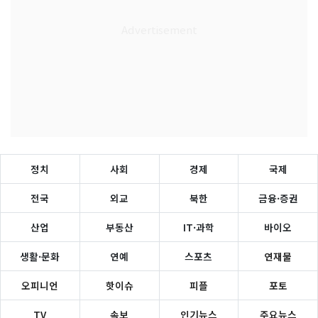
정치
사회
경제
국제
전국
외교
북한
금융·증권
산업
부동산
IT·과학
바이오
생활·문화
연예
스포츠
연재물
오피니언
핫이슈
피플
포토
TV
속보
인기뉴스
주요뉴스