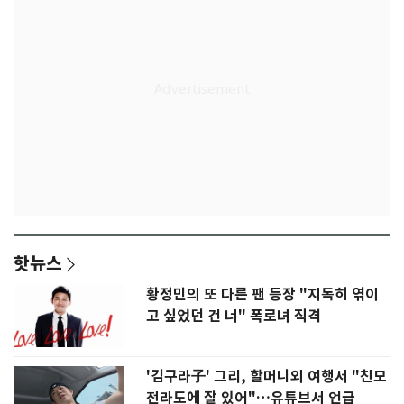
핫뉴스
황정민의 또 다른 팬 등장 "지독히 엮이
고 싶었던 건 너" 폭로녀 직격
'김구라子' 그리, 할머니외 여행서 "친모
전라도에 잘 있어"…유튜브서 언급