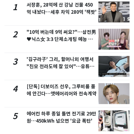
서장훈, 28억에 산 강남 건물 450
1
억 내놨다…세후 차익 280억 '잭팟'
"10억 버는데 9억 써요?"…삼전男
2
♥닉스女 3:3 단체소개팅 예능 화
제
'김구라子' 그리, 할머니외 여행서
3
"친모 전라도에 잘 있어"…유튜브
서 언급
[단독] 더보이즈 선우, 그루비룸 품
4
에 안긴다…앳에어리어와 전속계약
에어컨 하루 종일 틀면 전기료 29만
5
원…450kWh 넘으면 '요금 폭탄'