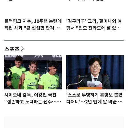
블랙핑크 지수, 10주년 논란에
'김구라子' 그리, 할머니외 여
직접 사과 "큰 섭섭함 안겨 미
행서 "친모 전라도에 잘 있
안"
어"…유튜브서 언급
스포츠
시메오네 감독, 이강인 극찬
'스스로 투명하게 홍명보 뽑았
"겸손하고 노력하는 선수…좋
다더니'…2년 만에 말 바꾼 이
은 첫인상"
임생