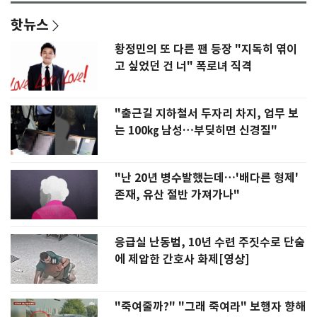
핫뉴스
황정민의 또 다른 팬 등장 "지독히 엮이
고 싶었던 건 너" 폭로녀 직격
"출근길 지하철서 두자리 차지, 업무 보
는 100㎏ 남성…부딪히면 신경질"
"난 20년 병수발했는데…'배다른 형제'
존재, 유산 절반 가져가나"
응급실 난동범, 10년 수련 주짓수로 단숨
에 제압한 간호사 화제[영상]
"죽여줄까?" "그래 죽여라" 보행자 향해