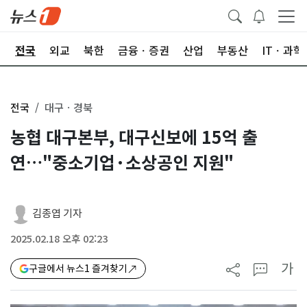
제
전국
외교
북한
금융ㆍ증권
산업
부동산
ITㆍ과학
전국
대구ㆍ경북
농협 대구본부, 대구신보에 15억 출
연…"중소기업·소상공인 지원"
김종엽 기자
2025.02.18 오후 02:23
가
구글에서 뉴스1 즐겨찾기