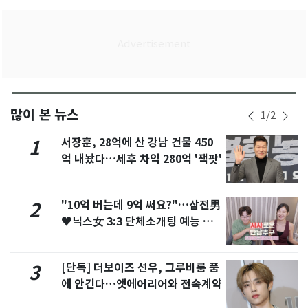
많이 본 뉴스
1
/
2
서장훈, 28억에 산 강남 건물 450
1
억 내놨다…세후 차익 280억 '잭팟'
"10억 버는데 9억 써요?"…삼전男
2
♥닉스女 3:3 단체소개팅 예능 화
제
[단독] 더보이즈 선우, 그루비룸 품
3
에 안긴다…앳에어리어와 전속계약