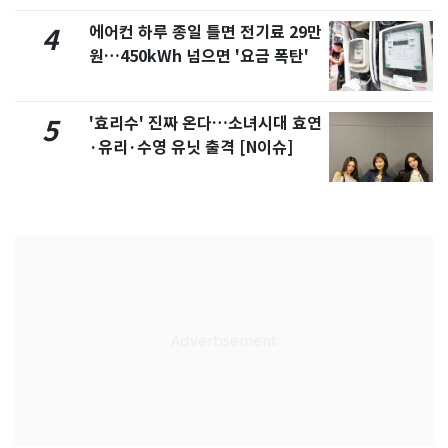
에어컨 하루 종일 틀면 전기료 29만
4
원…450kWh 넘으면 '요금 폭탄'
'효리수' 진짜 온다…소녀시대 효연
5
·유리·수영 유닛 출격 [N이슈]