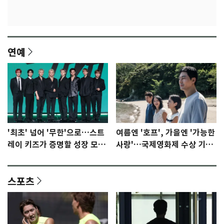
연예
'최초' 넘어 '무한'으로…스트
여름엔 '호프', 가을엔 '가능한
레이 키즈가 증명할 성장 모멘
사랑'…국제영화제 수상 기대
텀 [N이슈]
감 [N이슈]
스포츠