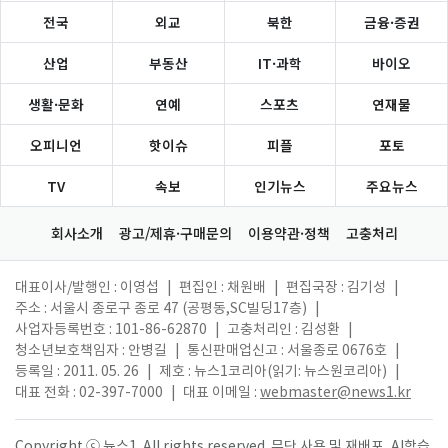
전국
외교
북한
금융·증권
산업
부동산
IT·과학
바이오
생활·문화
연예
스포츠
연재물
오피니언
핫이슈
피플
포토
TV
속보
인기뉴스
주요뉴스
회사소개
광고/제휴·구매문의
이용약관·정책
고충처리
대표이사/발행인 : 이영섭
|
편집인 : 채원배
|
편집국장 : 김기성
|
주소 : 서울시 종로구 종로 47 (공평동,SC빌딩17층)
|
사업자등록번호 : 101-86-62870
|
고충처리인 : 김성환
|
청소년보호책임자 : 안병길
|
통신판매업신고 : 서울종로 0676호
|
등록일 : 2011. 05. 26
|
제호 : 뉴스1코리아(읽기: 뉴스원코리아)
|
대표 전화 : 02-397-7000
|
대표 이메일 :
webmaster@news1.kr
Copyright ⓒ 뉴스1. All rights reserved. 무단 사용 및 재배포, AI학습