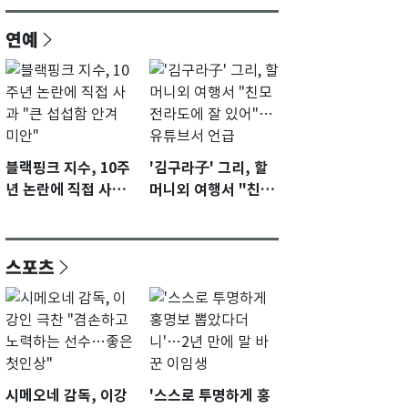
연예
블랙핑크 지수, 10주
'김구라子' 그리, 할
년 논란에 직접 사과
머니외 여행서 "친모
"큰 섭섭함 안겨 미
전라도에 잘 있어"…
안"
유튜브서 언급
스포츠
시메오네 감독, 이강
'스스로 투명하게 홍