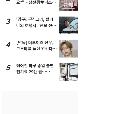
요?"…삼전男♥닉스女
속…전국 곳곳
3:3 단체소개팅 예능 화
날씨]
제
'김구라子' 그리, 할머
[단독] 경찰,
3
8
니외 여행서 "친모 전라
제작사 회장
도에 잘 있어"…유튜브
시장법 위반
서 언급
[단독] 더보이즈 선우,
[단독]중수
4
9
그루비룸 품에 안긴다…
수사관 경력
앳에어리어와 전속계약
진…법무사·
택' 유지
에어컨 하루 종일 틀면
전남광주 화
5
10
전기료 29만 원…
교통사고로 
450kWh 넘으면 '요금
지…6명 부
폭탄'