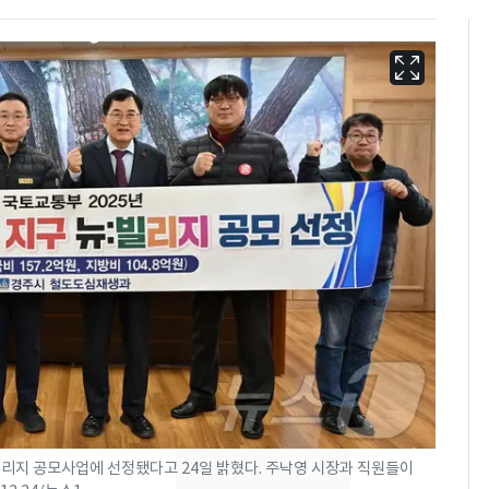
13호 태풍 '돌핀' 日오
6
키나와·가고시마현 접
근…26만명 대피령
리지 공모사업에 선정됐다고 24일 밝혔다. 주낙영 시장과 직원들이
낮 최고 37도 폭염 계
7