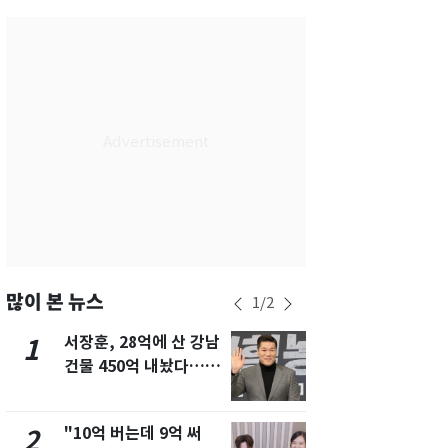
서울
28
℃
부산
28
℃
대구
29
℃
인천
29
℃
광주
28
℃
대전
27
℃
울산
28
℃
강릉
21
℃
많이 본 뉴스
1
/
2
제주
29
℃
서장훈, 28억에 산 강남
13호 태풍 '
1
6
건물 450억 내놨다…세
키나와·가고
후 차익 280억 '잭팟'
근…26만명
"10억 버는데 9억 써
낮 최고 37
2
7