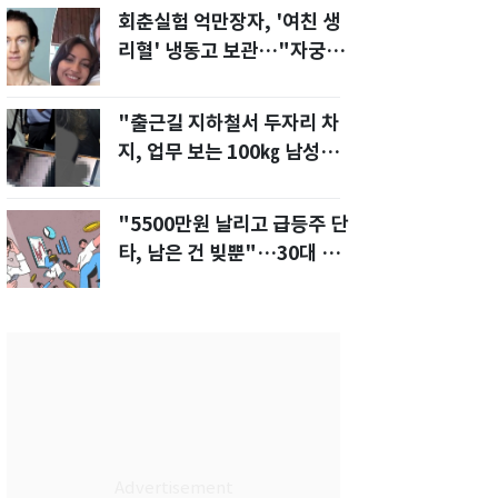
회춘실험 억만장자, '여친 생
리혈' 냉동고 보관…"자궁 내
부 궁금해"
"출근길 지하철서 두자리 차
지, 업무 보는 100㎏ 남성…
부딪히면 신경질"
"5500만원 날리고 급등주 단
타, 남은 건 빚뿐"…30대 여
성 파혼 위기