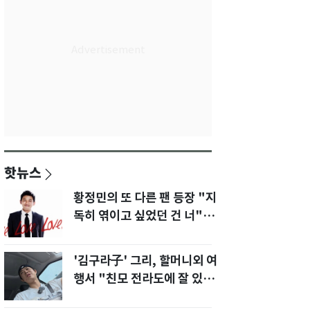
핫뉴스
황정민의 또 다른 팬 등장 "지
독히 엮이고 싶었던 건 너" 폭
로녀 직격
'김구라子' 그리, 할머니외 여
행서 "친모 전라도에 잘 있
어"…유튜브서 언급