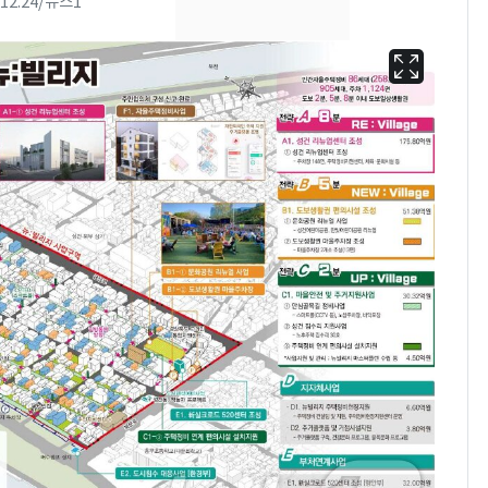
2.24/뉴스1
속…전국 곳곳 비 [오늘
날씨]
[단독] 경찰, '김부장'
8
제작사 회장 수사…자본
시장법 위반 의혹
[단독]중수청 가는 검찰
9
수사관 경력 합산 추
진…법무사·집행관 '혜
택' 유지
전남광주 화정역 인근서
10
교통사고로 40대 심정
지…6명 부상