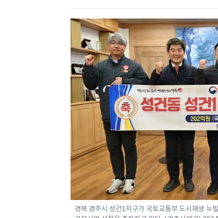
경북 경주시 성건1지구가 국토교통부 도시재생 뉴빌