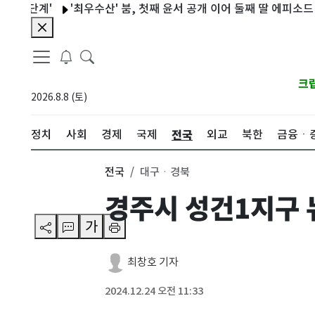
계'
'최우수산' 붐, 첫째 윤서 공개 이어 둘째 딸 에피소드 밝힌다
크
2026.8.8 (토)
전국
정치
사회
경제
국제
외교
북한
금융ㆍ
전국
대구ㆍ경북
경주시 성건1지구 
가
최창호 기자
2024.12.24 오전 11:33