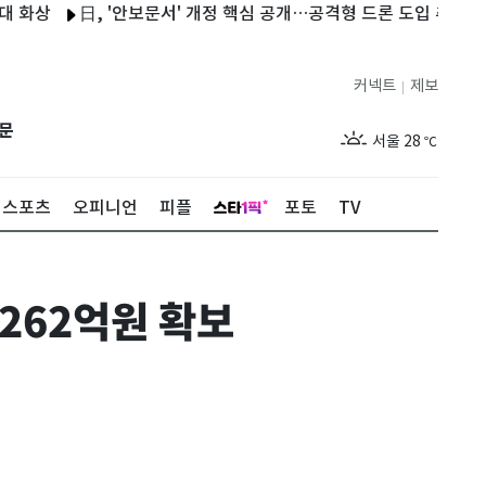
日, '안보문서' 개정 핵심 공개…공격형 드론 도입 추진
김민석,
커넥트
제보
|
제주
29
℃
문
서울
28
℃
부산
28
℃
스포츠
오피니언
피플
포토
TV
대구
29
℃
인천
29
℃
262억원 확보
광주
28
℃
대전
27
℃
울산
28
℃
강릉
21
℃
제주
29
℃