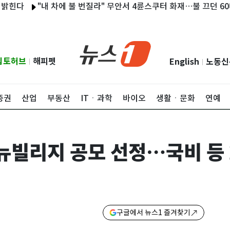
"내 차에 불 번질라" 무안서 4륜스쿠터 화재…불 끄던 60대 화상
립토허브
해피펫
English
노동신
|
|
증권
산업
부동산
ITㆍ과학
바이오
생활ㆍ문화
연예
뉴빌리지 공모 선정…국비 등 
구글에서 뉴스1 즐겨찾기