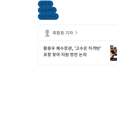
경주시
뉴빌리지
성건1지구
최창호 기자
황종우 해수장관, '고수온 직격탄'
포항 찾아 지원 방안 논의