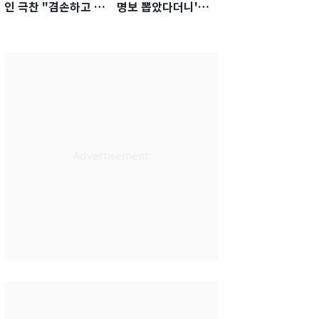
인 극찬 "겸손하고 노
명보 뽑았다더니'…2
력하는 선수…좋은
년 만에 말 바꾼 이임
첫인상"
생