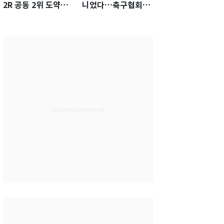
2R 공동 2위 도약…
니었다…축구협회장
통산 최다 21승 신기
출장에 부인 3회 동반
록 도전
'펑펑'