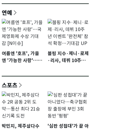
연예
여름엔 '호프', 가을
블핑 지수·제니·로제
엔 '가능한 사랑'…국
·리사, 데뷔 10주년
제영화제 수상 기대
이벤트 '완전체' 참석
감 [N이슈]
확정…기대감 UP
스포츠
박민지, 제주삼다수
'심판 성접대'가 끝 아