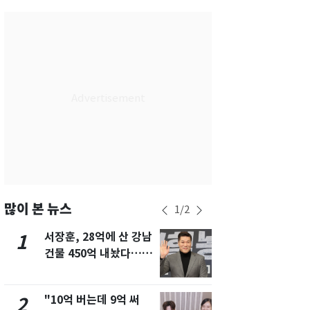
서울
33
℃
부산
29
℃
대구
32
℃
인천
32
℃
광주
32
℃
대전
34
℃
울산
30
℃
강릉
27
℃
많이 본 뉴스
1
/
2
제주
29
℃
서장훈, 28억에 산 강남
13호 태풍 '
1
6
건물 450억 내놨다…세
키나와·가고
후 차익 280억 '잭팟'
근…26만명
"10억 버는데 9억 써
"캐리비안 
2
7