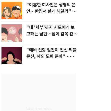
"이혼한 여사친은 생명의 은
인…한집서 살게 해달라" 남
편 요구에 '절망'
"내 '치부'까지 시모에게 보
고하는 남편…집이 감옥 같
다" 아내 고통
"예비 신랑 절친이 전신 먹물
문신, 해외 도피 준비"…예비
신부 '혼란'