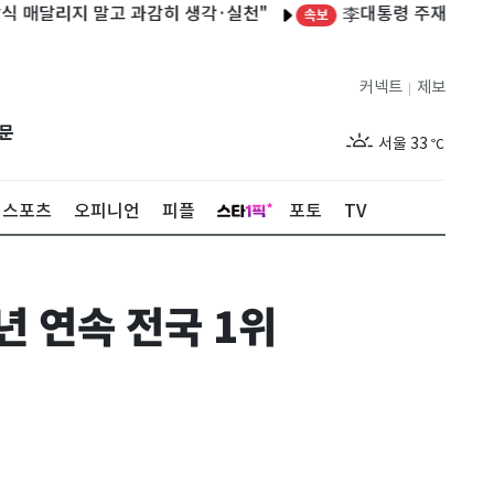
달리지 말고 과감히 생각·실천"
李대통령 주재 '2차 부동산
속보
커넥트
제보
|
제주
29
℃
문
서울
33
℃
부산
29
℃
스포츠
오피니언
피플
포토
TV
대구
32
℃
인천
32
℃
년 연속 전국 1위
광주
32
℃
대전
34
℃
울산
30
℃
강릉
27
℃
제주
29
℃