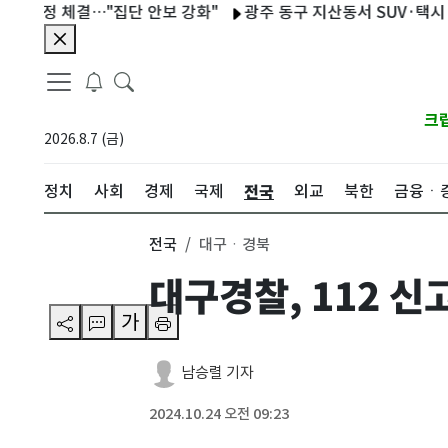
정 체결…"집단 안보 강화"
광주 동구 지산동서 SUV·택시 충돌
크
2026.8.7 (금)
전국
정치
사회
경제
국제
외교
북한
금융ㆍ
전국
대구ㆍ경북
대구경찰, 112 신
가
남승렬 기자
2024.10.24 오전 09:23