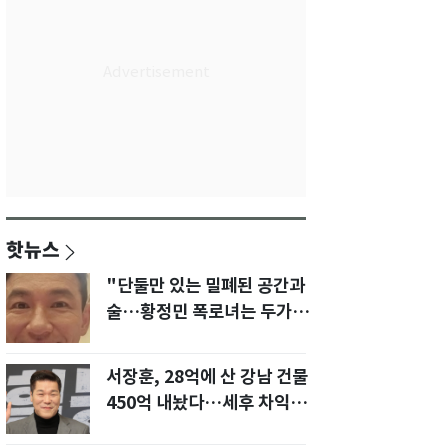
핫뉴스
"단둘만 있는 밀폐된 공간과
술…황정민 폭로녀는 두가지
에 집착했다"
서장훈, 28억에 산 강남 건물
450억 내놨다…세후 차익
280억 '잭팟'