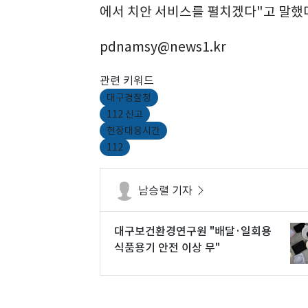
에서 치안 서비스를 펼치겠다"고 말했
pdnamsy@news1.kr
관련 키워드
대구경찰청
112 신고
현장대응시간
112
남승렬 기자
대구보건환경연구원 "배달·일회용
식품용기 안전 이상 무"