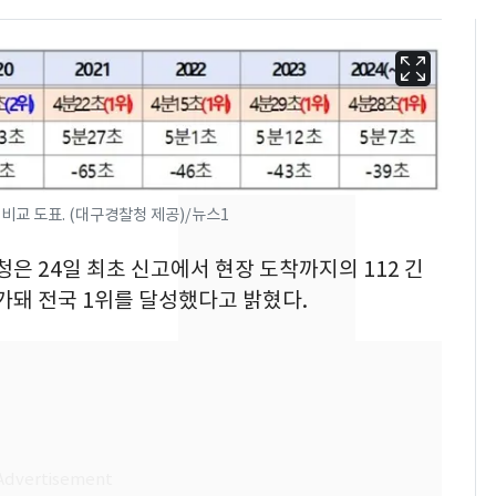
비교 도표. (대구경찰청 제공)/뉴스1
청은 24일 최초 신고에서 현장 도착까지의 112 긴
가돼 전국 1위를 달성했다고 밝혔다.
13호 태풍 '돌핀' 日오
6
키나와·가고시마현 접
근…26만명 대피령
"캐리비안 베이 여자 탈
7