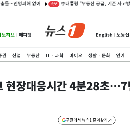
李대통령 "부동산 공급, 기존 사고방식 매
…인명피해 없어
속보
립토허브
해피펫
English
노동신
|
|
증권
산업
부동산
ITㆍ과학
바이오
생활ㆍ문화
연예
고 현장대응시간 4분28초…7
구글에서 뉴스1 즐겨찾기