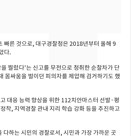
의실에 남자가 있어
요"…경찰 수사
전남광주 화정역 인근서
8
교통사고로 40대 심정
지…6명 부상
 빠른 것으로, 대구경찰청은 2018년부터 올해 9
[단독]중수청 가는 검찰
9
았다.
수사관 경력 합산 추
진…법무사·집행관 '혜
람을 찔렀다'는 신고를 무전으로 청취한 순찰차가 단
택' 유지
쥔 채 몸싸움을 벌이던 피의자를 제압해 검거하기도 했
축구협회, 외국인 심판
10
들 10여명 대상 '성 접
대' 의혹…월드컵·올림
고 대응 능력 향상을 위한 112치안마스터 선발·평
픽 예선 등
 정착, 지역경찰 관내 지리 학습 강화 등을 추진하고
 다하는 시민의 경찰로서, 시민과 가장 가까운 곳