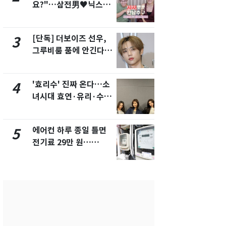
요?"…삼전男♥닉스女
의실에 남자
3:3 단체소개팅 예능 화
요"…경찰 
제
[단독] 더보이즈 선우,
전남광주 화
3
8
그루비룸 품에 안긴다…
교통사고로 
앳에어리어와 전속계약
지…6명 부
'효리수' 진짜 온다…소
[단독]중수
4
9
녀시대 효연·유리·수영
수사관 경력
유닛 출격 [N이슈]
진…법무사·
택' 유지
에어컨 하루 종일 틀면
축구협회, 
5
10
전기료 29만 원…
들 10여명 대
450kWh 넘으면 '요금
대' 의혹…
폭탄'
픽 예선 등