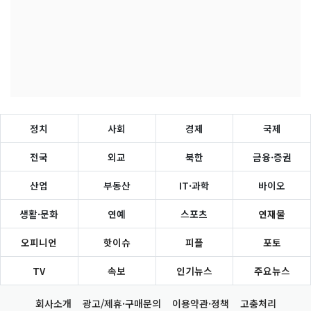
정치
사회
경제
국제
전국
외교
북한
금융·증권
산업
부동산
IT·과학
바이오
생활·문화
연예
스포츠
연재물
오피니언
핫이슈
피플
포토
TV
속보
인기뉴스
주요뉴스
회사소개
광고/제휴·구매문의
이용약관·정책
고충처리