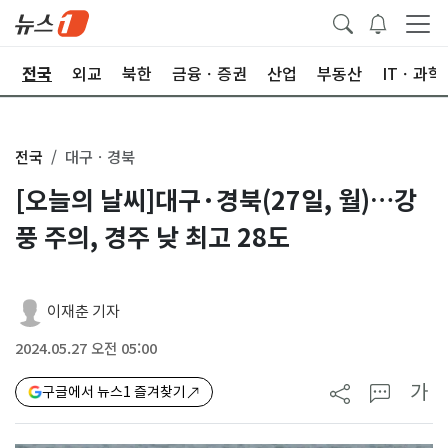
제
전국
외교
북한
금융ㆍ증권
산업
부동산
ITㆍ과학
전국
대구ㆍ경북
[오늘의 날씨]대구·경북(27일, 월)…강
풍 주의, 경주 낮 최고 28도
이재춘 기자
2024.05.27 오전 05:00
가
구글에서 뉴스1 즐겨찾기