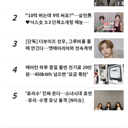
"10억 버는데 9억 써요?"…삼전男
2
♥닉스女 3:3 단체소개팅 예능 화
제
[단독] 더보이즈 선우, 그루비룸 품
3
에 안긴다…앳에어리어와 전속계약
에어컨 하루 종일 틀면 전기료 29만
4
원…450kWh 넘으면 '요금 폭탄'
'효리수' 진짜 온다…소녀시대 효연
5
·유리·수영 유닛 출격 [N이슈]