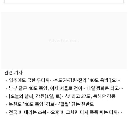
관련 기사
입추에도 극한 무더위…수도권·강원·전라 '40도 육박'[오늘
날씨]
남부 달군 40도 폭염, 이제 서울로 전이…내일 광화문 최고
37도
[오늘의 날씨] 강원(1일, 토)…낮 최고 37도, 동해안 강풍
북한도 '40도 폭염' 경보…'펄펄' 끓는 한반도
전국 비 내리는 초복…오후 비 그치면 다시 푹푹 찌는 더위
(종합)