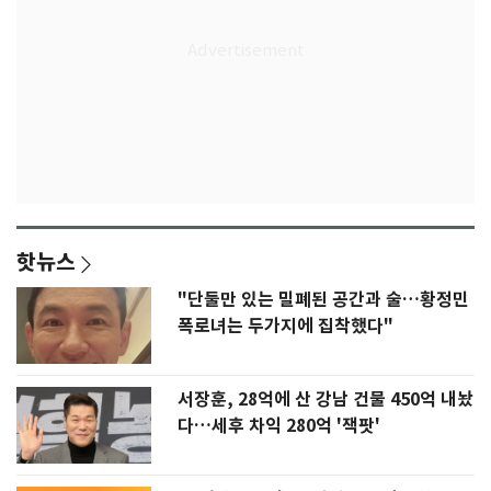
핫뉴스
"단둘만 있는 밀폐된 공간과 술…황정민
폭로녀는 두가지에 집착했다"
서장훈, 28억에 산 강남 건물 450억 내놨
다…세후 차익 280억 '잭팟'