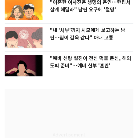
"이혼한 여사친은 생명의 은인…한집서
살게 해달라" 남편 요구에 '절망'
"내 '치부'까지 시모에게 보고하는 남
편…집이 감옥 같다" 아내 고통
"예비 신랑 절친이 전신 먹물 문신, 해외
도피 준비"…예비 신부 '혼란'