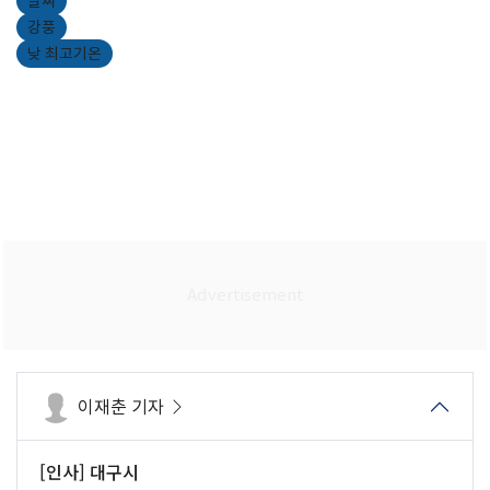
날씨
강풍
낮 최고기온
이재춘 기자
[인사] 대구시