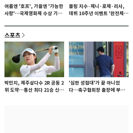
여름엔 '호프', 가을엔 '가능한
블핑 지수·제니·로제·리사,
사랑'…국제영화제 수상 기대
데뷔 10주년 이벤트 '완전체'
감 [N이슈]
참석 확정…기대감 UP
스포츠
박민지, 제주삼다수 2R 공동 2
'심판 성접대'가 끝 아니었
위 도약…통산 최다 21승 신기
다…축구협회장 출장에 부인
록 도전
3회 동반 '펑펑'