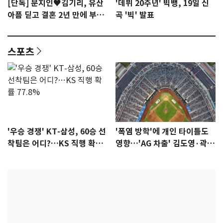
[단독] 문지인♥김기리, 유산
'데뷔 20주년' 빅뱅, 19일 신
아픔 딛고 결혼 2년 만에 부모
곡 '빅' 발표
됐다…7일 득남
스포츠
'우승 경쟁' KT-삼성, 60승 선
'폭염 방학'에 개인 타이틀도
착팀은 어디?…KS 직행 확률
영향…'AG 차출' 김도영·곽빈
77.8%
울상