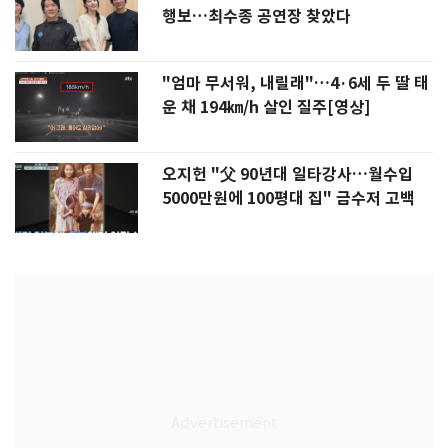
행보…최수종 공연장 찾았다
"엄마 무서워, 내릴래"…4·6세 두 딸 태
운 채 194㎞/h 살인 질주[영상]
오지헌 "父 90년대 일타강사…월수입
5000만원에 100평대 집" 금수저 고백