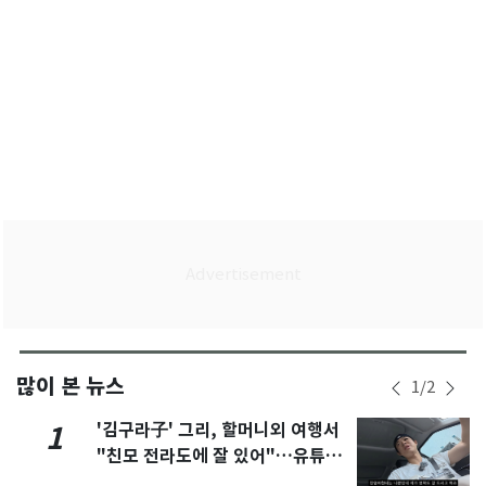
많이 본 뉴스
1
/
2
'김구라子' 그리, 할머니외 여행서
1
"친모 전라도에 잘 있어"…유튜브
서 언급