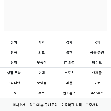
정치
사회
경제
국제
전국
외교
북한
금융·증권
산업
부동산
IT·과학
바이오
생활·문화
연예
스포츠
연재물
오피니언
핫이슈
피플
포토
TV
속보
인기뉴스
주요뉴스
회사소개
광고/제휴·구매문의
이용약관·정책
고충처리