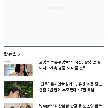
핫뉴스
고영욱 "'류수영♥' 박하선, 감당 안 될
여자…계속 명품 사 나를 것"
[단독] 문지인♥김기리, 유산 아픔 딛고
결혼 2년 만에 부모됐다…7일 득남
'9440억' 재산분할 판결 뒤 노소영 깜짝