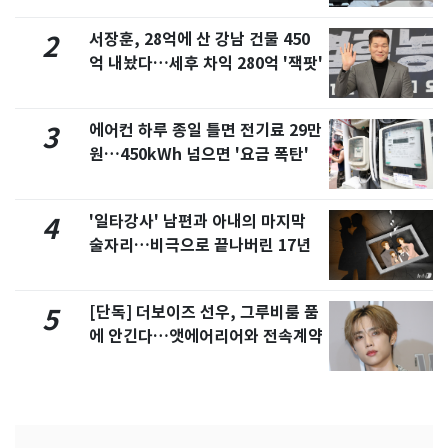
서장훈, 28억에 산 강남 건물 450
2
억 내놨다…세후 차익 280억 '잭팟'
에어컨 하루 종일 틀면 전기료 29만
3
원…450kWh 넘으면 '요금 폭탄'
'일타강사' 남편과 아내의 마지막
4
술자리…비극으로 끝나버린 17년
[단독] 더보이즈 선우, 그루비룸 품
5
에 안긴다…앳에어리어와 전속계약