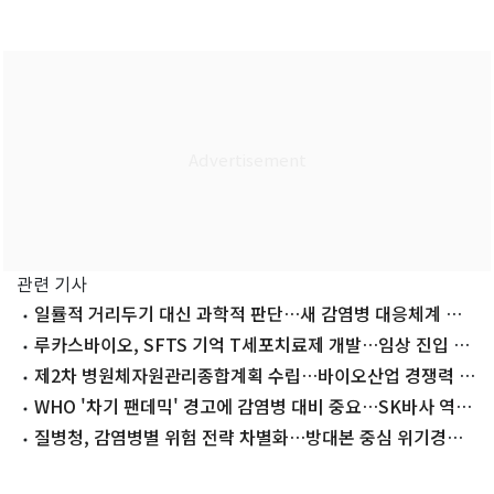
관련 기사
일률적 거리두기 대신 과학적 판단…새 감염병 대응체계 구
축한다
루카스바이오, SFTS 기억 T세포치료제 개발…임상 진입 추
진
제2차 병원체자원관리종합계획 수립…바이오산업 경쟁력 강
화
WHO '차기 팬데믹' 경고에 감염병 대비 중요…SK바사 역량
주목
질병청, 감염병별 위험 전략 차별화…방대본 중심 위기경보
대응 개편