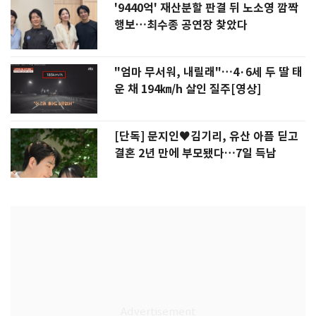
'9440억' 재산분할 판결 뒤 노소영 깜짝
행보…최수종 공연장 찾았다
"엄마 무서워, 내릴래"…4·6세 두 딸 태
운 채 194㎞/h 살인 질주[영상]
[단독] 문지인♥김기리, 유산 아픔 딛고
결혼 2년 만에 부모됐다…7일 득남