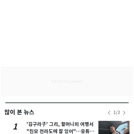
많이 본 뉴스
1
/
2
'김구라子' 그리, 할머니외 여행서
1
"친모 전라도에 잘 있어"…유튜브