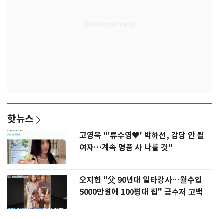
핫뉴스
고영욱 "'류수영♥' 박하선, 감당 안 될
여자…계속 명품 사 나를 것"
오지헌 "父 90년대 일타강사…월수입
5000만원에 100평대 집" 금수저 고백