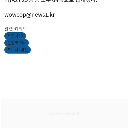
카(AZ) 29명 등 모두 64명으로 집계됐다.
wowcop@news1.kr
관련 키워드
코로나19
신종코로나
코로나·백신