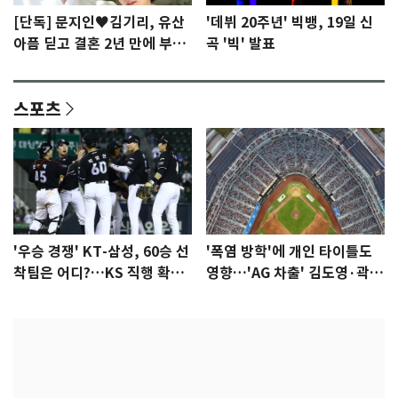
[단독] 문지인♥김기리, 유산
'데뷔 20주년' 빅뱅, 19일 신
아픔 딛고 결혼 2년 만에 부모
곡 '빅' 발표
됐다…7일 득남
스포츠
'우승 경쟁' KT-삼성, 60승 선
'폭염 방학'에 개인 타이틀도
착팀은 어디?…KS 직행 확률
영향…'AG 차출' 김도영·곽빈
77.8%
울상