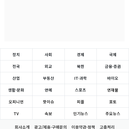
정치
사회
경제
국제
전국
외교
북한
금융·증권
산업
부동산
IT·과학
바이오
생활·문화
연예
스포츠
연재물
오피니언
핫이슈
피플
포토
TV
속보
인기뉴스
주요뉴스
회사소개
광고/제휴·구매문의
이용약관·정책
고충처리