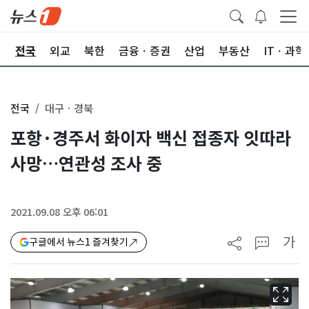
제
전국
외교
북한
금융ㆍ증권
산업
부동산
ITㆍ과학
전국
대구ㆍ경북
포항·경주서 화이자 백신 접종자 잇따라
사망…연관성 조사 중
2021.09.08 오후 06:01
가
구글에서 뉴스1 즐겨찾기