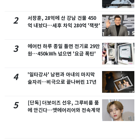
서 언급
서장훈, 28억에 산 강남 건물 450
2
억 내놨다…세후 차익 280억 '잭팟'
에어컨 하루 종일 틀면 전기료 29만
3
원…450kWh 넘으면 '요금 폭탄'
'일타강사' 남편과 아내의 마지막
4
술자리…비극으로 끝나버린 17년
[단독] 더보이즈 선우, 그루비룸 품
5
에 안긴다…앳에어리어와 전속계약